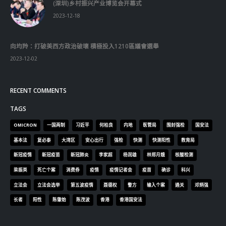
2023-12-02
RECENT COMMENTS
TAGS
OMICRON
一国两制
习近平
何柏良
内地
医管局
围封强检
国安法
基本法
复必泰
大湾区
安心出行
强检
快测
快测阳性
教育局
新冠疫情
新冠疫苗
新冠肺炎
李家超
杨润雄
林郑月娥
核酸检测
梁振英
死亡个案
消费券
疫情
疫情记者会
疫苗
确诊
科兴
立法会
立法会选举
第五波疫情
聂德权
警方
输入个案
通关
邓炳强
长者
阳性
陈肇始
陈茂波
香港
香港国安法