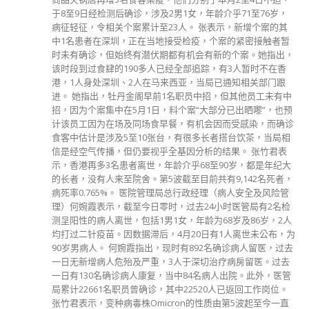
年龄介乎71至76岁，
理所当然地要就附表一作出修订。 他又
张表示，新增个案的其
他部分，是否需要修改，要同律政司再
，个案的紧密接触者暂
read more
有新的个案。她指出，
踪，有3人暂时不在香
当局已通知相关部门跟
招，但其他员工未有中
大部分已出晒嚟”，也预
会因而受感染，而确诊
长者搭台饮茶，当局相
析的结果。 张竹君表
8至90岁，都是年纪大
共有9,142名死者，
经理（病人安全及风险管
4小时医管局有2名检
为68岁及86岁，2人
日有1人离世未公布，为
2名确诊病人留医，过去
切治疗病房留医。过去
名病人出院。此外，医管
20人已返回工作岗位。
性质由第5波起至今一直