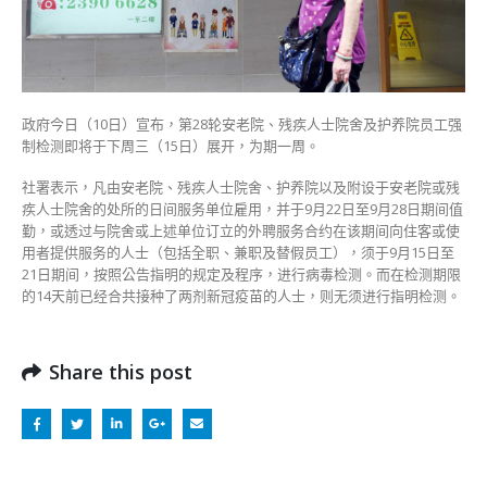
展
开
9
月
21
政府今日（10日）宣布，第28轮安老院、残疾人士院舍及护养院员工强
日
制检测即将于下周三（15日）展开，为期一周。
前
须
社署表示，凡由安老院、残疾人士院舍、护养院以及附设于安老院或残
完
疾人士院舍的处所的日间服务单位雇用，并于9月22日至9月28日期间值
成〉
勤，或透过与院舍或上述单位订立的外聘服务合约在该期间向住客或使
中
用者提供服务的人士（包括全职、兼职及替假员工），须于9月15日至
21日期间，按照公告指明的规定及程序，进行病毒检测。而在检测期限
的14天前已经合共接种了两剂新冠疫苗的人士，则无须进行指明检测。
Share this post