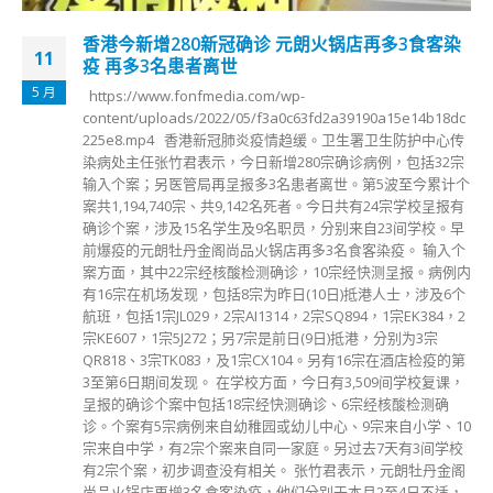
火锅店再多3食客染
劳工处：修例禁违国安法者任工会
28
提交立会
12 月
劳工处处长孙玉菡接受传媒访问时表示
d2a39190a15e14b18dc
益，不能打着职工会名义，做明显不属
。卫生署卫生防护中心传
登记局有权取消注册。 根据《职工会条
宗确诊病例，包括32宗
直接或间接用于任何政治目的；工会如
离世。第5波至今累计个
抵触的用途，职工会登记局局长有权取
。今日共有24宗学校呈报有
工会登记早前亦因而被撤销。 对不得用
分别来自23间学校。早
例如若以工会名义悼念南京大屠杀，会
名食客染疫。 输入个
示，应该以常理对待，如果关于爱国情
0宗经快测呈报。病例内
性，按常理也会关注，「职工会做的事
0日)抵港人士，涉及6个
作，但一些常理会做的事，那就按常理
Q894，1宗EK384，2
另外在《职工会条例》下，任何人被定
9日)抵港，分别为3宗
行，包括欺诈、身为三合会会员等，五
。另有16宗在酒店检疫的第
孙玉菡表示，为履行香港国安法规定，
3,509间学校复课，
会组织」的责任，会在附表一加入国安
、6宗经核酸检测确
修例草案交上立法会审议；暂时未决定
心、9宗来自小学、10
名，抑或会涵盖到所有由国安法指定法官
另过去7天有3间学校
日后修例后，涉国安法被定罪的人停任
君表示，元朗牡丹金阁
应罪行严重程度，而随之增加？孙玉菡
于本月2至4日不适，
17条列明的五年期限，大框架不变，纯