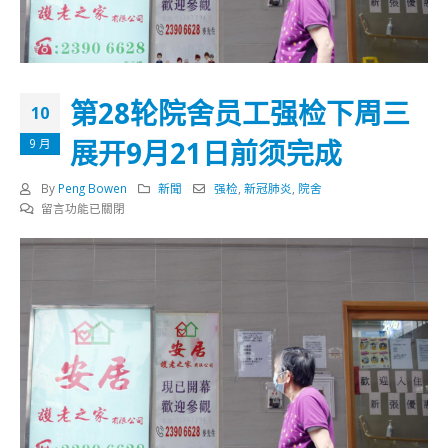
第28轮院舍员工强检下周三
10
展开9月21日前须完成
9 月
By
Peng Bowen
新聞
强检
,
新冠肺炎
,
院舍
在
留言功能已關閉
〈第
28
轮
院
舍
员
工
强
检
下
周
三