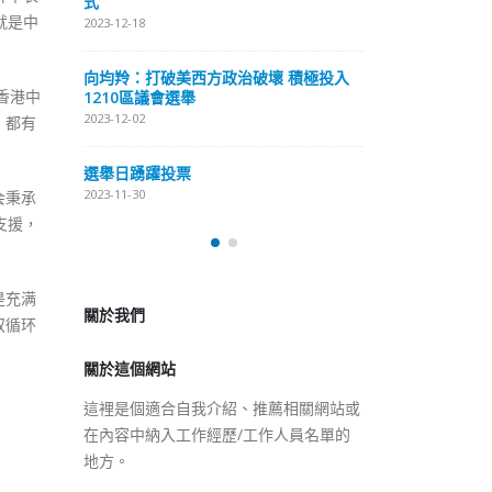
式
抹黑候選人涉選舉舞弊 文: 朱家健
就是中
2023-12-18
2023-11-30
極投入
向均羚：打破
香港公院探访明起无须预约一
香港中
1210區議會
图睇清最新安排
2023-12-02
，都有
2023-01-31
選舉日踴躍投
2023-11-30
会秉承
支援，
關於我們
是充满
關於這個網站
双循环
這裡是個適合自我介紹、推薦相關網站或
在內容中納入工作經歷/工作人員名單的
地方。