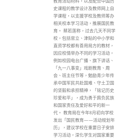
及配合中国历
港。第5波疫情至今累计个案共
及教师网上自
1,158,791宗729,375宗为经核酸
校及教师筹办
检测确诊、429,416宗为快测呈
，推展国民教
报。另外，再多111名确诊患者
过去几天不同学
离世。 核酸个案中，293宗个案
贴的中小学和
由医管局确诊，1,289宗由私家
局方的教材，
化验所及或社区检测中心直接确
的学习活动，
诊，余下250宗则由卫生署公共
、旗下讲话、
卫生化验服务处确诊；没有人怀
剧教育、周
疑感染Delta变种病毒，另有
勉励青少年传
1,225宗疑染Omicron，余下的
难、守土卫国
12宗未完成或病毒量不足未能进
，「铭记历史
行基因排序。 张竹君续称，今日
勇于肩负民族
没有新增院舍出现新冠爆发，不
和平的新一
过在已爆发的院舍中，仍出现感
年8月初向学校
染个案，涉及103名院友及43名
——活动规划年
院舍职员，分别来至61间院舍。
重要日子安排
何婉霞指出，不论是否指定医
生对国家重要