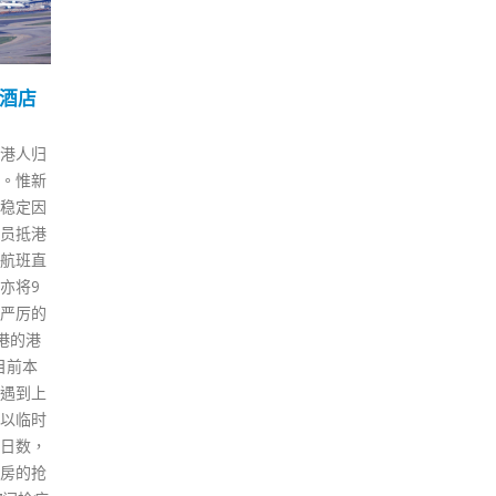
人续押
郑若骅：法律知识非律师
有
20
03
做事
专利培养青年正确法治观
添
11 月
12 月
律政司司长郑若骅昨日（19日）
内地
花园一
在香港律师会法律周30周年开幕
港，
开始不
礼上致辞，指法律知识并非律师
“奥
晚有24
的专利。律师会1991年起举办法
今日
与暴
律周，不遗余力地推广公益法律
炳添
罪，另
服务，不单让普罗大众有机会学
示，
成，案件
习实用的法律知识，更启发了更
香港
行求情。
多律师投身社区服务。 郑若骅
港参
坏人，
说，30年来，法律周的活动内容
介绍
，而法
越趋丰富，至今已经服务超5万
表示
，对公
多名市民。2012年法律周首度开
直执
众集会
设免费法律咨询专线，现已获得
提问
量刑时
恒常化，促进各界人士寻求司法
港，
显示阻