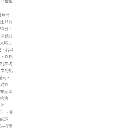
公正的权利。而小学生与律师义
多次
虑，遂
工的交流活动，充分展示律师会
对此
日量刑，
对于青年一代的关顾，向他们灌
第一
被告简健
输奉公守法的重要性、正确的法
来香
陈情指
治观。 法律执业者在促进司法公
运动
日子，
义方面担当重要角色，而法律周
自己
日子，
正反映了法律界实践社会责任的
港就
力的纵
承担，与律政司「法治公义，普
跑了
其后的
惠共享」的愿景相互呼应。感谢
走上
对这种
律师会多年来投放大量资源，以
香港
有暴动
及各位律师献出宝贵时间及专业
看著
民，而
知识，通过业界合作发挥协同效
（T
让人们
应，携手推动香港法治社会的持
熟悉
争取的
续发展，保持香港繁荣稳定。希
他感
听民
望社会大众能够携手，一同遵守
的，
却没有
法律、尊重法治，保护司法独
物的
未见改
立。
后2
有无义
参加
read more
约。 简
示，