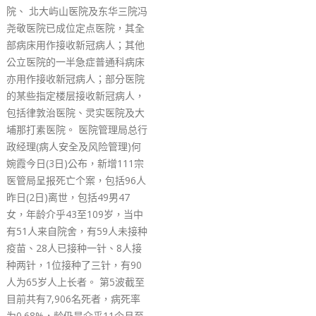
被告并非坏人，在亲友、
雇主等眼中，他们更是一
面品格的良善好人。法官
禁表示此类暴动案件，遗
现在法庭的被告都是这种
景的人，辩方则强调犯案
性格不符，他们亦已为行
沉重代价，而现时社会情
动已是绝迹，相信没有重
会，请求法庭轻判。 24
依次为张智麟、陈梓康、
洋、徐庆钧、陈希隽、崔
林少峰、蔡泽新、杨智升
如、黄颂恩、黄锦珊、李
周锦涛、莫卓辉、黄飞鸿
煌、张嘉聪、谭诗妙、罗
蔡宝如、谭伊婷、陆映慧
贤，他们被控一项暴动罪
指他们在2019年7月28