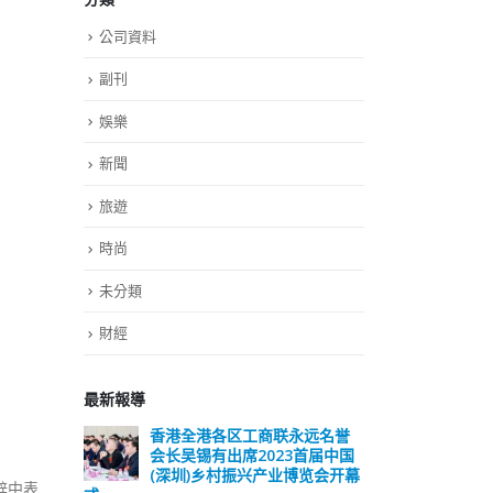
公司資料
副刊
娛樂
新聞
旅遊
時尚
未分類
財經
最新報導
远名誉
選舉日踴躍投票 文: 朱家健
香
届中国
会长
2023-11-30
览会开幕
(深
辞中表