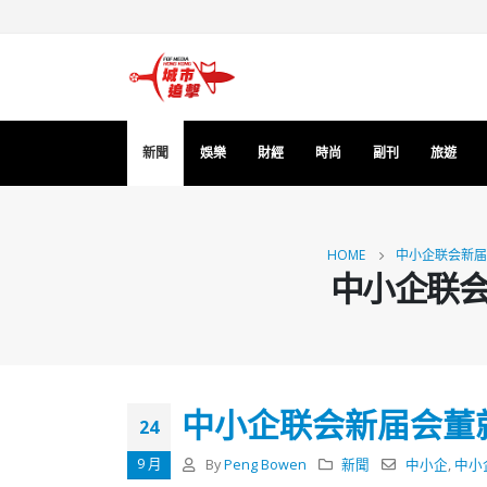
新聞
娛樂
財經
時尚
副刊
旅遊
HOME
中小企联会新届
中小企联
中小企联会新届会董
24
9 月
By
Peng Bowen
新聞
中小企
,
中小