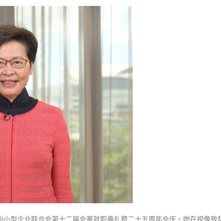
〈中
小
企
联
会
新
届
会
董
就
职
林
郑：
中
小
企
依
踴躍投票 文: 朱家健
香港全港各区工商联永
然
会长吴锡有出席2023首
30
(深圳)乡村振兴产业博
是
港中小型企业联合会第十二届会董就职典礼暨二十五周年会庆。她在视像致