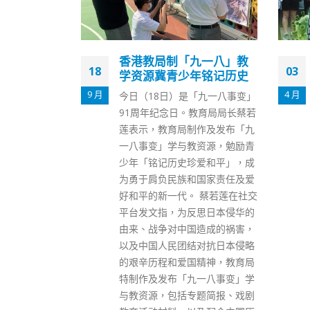
九一八」教
香港今新增3709新冠确诊
03
03
年铭记历史
包括1877宗快测呈报 10宗
输入病例
4 月
12 月
「九一八事变」
https://www.fonfmedia.com/w
教育局局长蔡若
p-
作及发布「九
content/uploads/2022/04/57b
资源，勉励青
9cd41f1c7929c14801edaf5e1b
爱和平」，成
690.mp4 香港新冠肺炎疫情未
国家责任及爱
平，卫生署卫生防护中心传染病
 蔡若莲在社交
处主任张竹君今日(3日)公布，过
思日本侵华的
去一日新增1,832宗核酸检测确
造成的祸害，
诊个案，1,877宗经快速检测呈
对抗日本侵略
报平台登记及成功确认。换言
精神，教育局
之，本港单日3,709宗确诊个
一八事变」学
案，当中包括10宗输入病例，分
题简报、戏剧
别自南韩、法国、新加坡等地抵