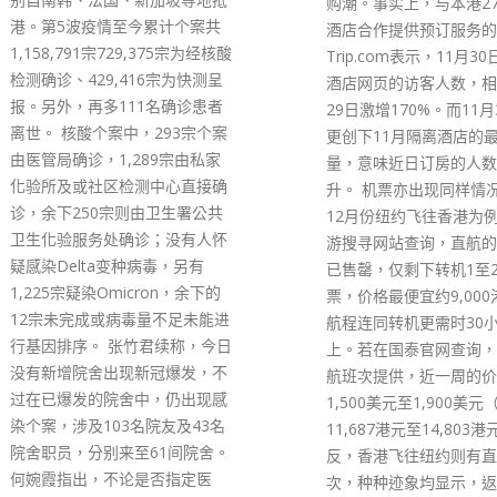
购潮。事实上，与本港27间检疫
吓。法官陈仲衡称需时考
酒店合作提供预订服务的
把案件押后至明年1月8
Trip.com表示，11月30日隔离
各被告续须还押。 认罪
酒店网页的访客人数，相比11月
煌今没有律师代表，自行
29日激增170%。而11月30日，
案发当天并非一个特别的
更创下11月隔离酒店的最高预订
但之前7月21日却是特别
量，意味近日订房的人数大幅上
市民在该日目睹警方对暴
升。 机票亦出现同样情况，若以
容，乃民愤最深的一天，
12月份纽约飞往香港为例，以旅
游行、至本案亦「盛载着
游搜寻网站查询，直航的机票均
不公义的愤怒」。简又称
已售罄，仅剩下转机1至2次的机
的发生，要羞愧的并非人
票，价格最便宜约9,000港元，
是政府，政府漠视民意，
航程连同转机更需时30小时以
感到无奈与悲愤。市民所
上。若在国泰官网查询，亦无直
是话语权，希望政府可倾
航班次提供，近一周的价格约
意，还政于民，现时制度
1,500美元至1,900美元（约
给予市民充分话语权，亦
11,687港元至14,803港元）。相
善，不禁令人反思究竟还
反，香港飞往纽约则有直航班
务遵守从未同意的社会契
次，种种迹象均显示，返港机票