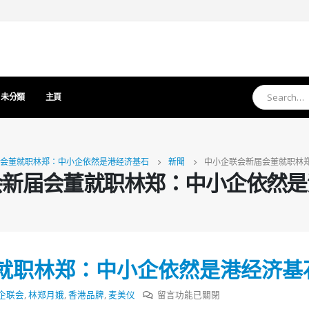
未分類
主頁
会董就职林郑：中小企依然是港经济基石
新聞
中小企联会新届会董就职林
会新届会董就职林郑：中小企依然是
就职林郑：中小企依然是港经济基
在
企联会
,
林郑月娥
,
香港品牌
,
麦美仪
留言功能已關閉