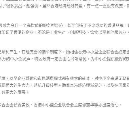
式
港
選人涉選舉舞弊 文: 朱家健
应对了很多挑战。她强调，虽然香港经济经过转型，有一点一直没有改变，
2023-12-18
经
30
济
向均羚：打破美西方政治破壞 積
基
香港公院探访明起无须预约一
发展成为今日一个高增值的服务型经济，甚至创造了不少成功的香港品牌。
1210區議會選舉
图睇清最新安排
石〉
2023-12-02
就印证了香港的企业，不论是工业生产、创新科技、饮食以至其他服务业
2023-01-31
中
選舉日踴躍投票
2023-11-30
已顺利产生。在经完善的选举制度下，她相信香港中小型企业联合会必定
0多万的中小企发声。特区政府一定会虚心聆听意见，为中小企提供最好的
环境，以至企业营运和市民消费模式都有很大的转变，对中小企来说无疑
展现强大的生命力，趁机升级转型。随着本港经济逐渐复苏，以及在国家
，有更大的发展。
联合会会长麦美仪、香港中小型企业联合会主席郭志华等亦出席活动。