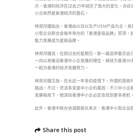
式
抹黑候
示，香港的经济在过去25年经历了很大的变化，亦
2023-12-18
2023-11-
小企依然是香港经济的基石。
向均羚：打破美西方政治破壞 積極投入
林郑月娥指出，香港由以往以生产OEM产品为主，
1210區議會選舉
2023-12-02
小型企业联合会每年举办的「香港星级品牌」奖项，
能力发展成为星级品牌。
選舉日踴躍投票
2023-11-30
林郑月娥说，在刚过去的星期日，新一届选举委员会
一向以来推动香港中小企发展的理念，继续为香港3
一起为香港的经济发展努力。
林郑月娥又指，在长达一年多的疫情下，外围的营商
挑战。不过，灵活多变是中小企的基因，不少中小企
发展格局下，她深信香港中小企必定会找到更多商机
此外，香港中联办协调部部长朱文、香港中小型企业
Share this post