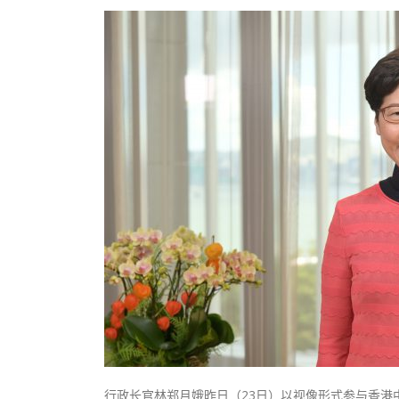
香港全港各区工商联永远名誉
選舉日
会长吴锡有出席2023首届中国
2023-11-
(深圳)乡村振兴产业博览会开幕
行政长官林郑月娥昨日（23日）以视像形式参与香