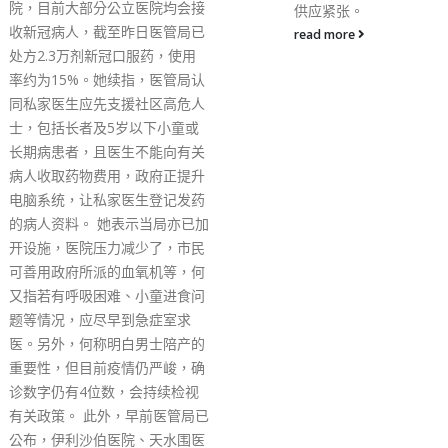
续指，日后会否有暴动的
供应紧张。
不在他，并引用电影《武
read more
乞儿》内苏乞儿回应皇上
的对白：「有几多乞儿唔
决定，系由你决定。」表
会否出现乃出决于政府。
承认犯事有点卤莽，对家
愧，但认为自己的出发点
及无愧于心，「虽然我唔
情，但欢迎阁下轻判」，
情是他「活在真实中小小
的挣扎」，并感谢法官让
情。 另20名被定罪的被
由律师代表呈交书面求情
辩方表示本案并没有汽油
火这类危险行为，虽各被
同刑责，但不代表法庭量
可考虑被告各自的情况，
分年轻的被告。辩方续指