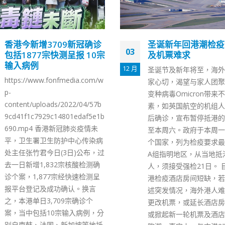
圣诞新年回港潮检疫酒店
前年7.28暴动案21
04
及机票难求
候判唯一认罪被告称
卤莽愧对家人
12 月
圣诞节及新年将至，海外港人归
前年7月28日，中环遮打
家心切，渴望与家人团聚。惟新
个有不反对通知书的集会
变种病毒Omicron带来不稳定因
久就演化成警民冲突，当
素，如英国航空的机组人员抵港
人在中上环被捕并被控参
后确诊，宣布暂停抵港的航班直
动，其中1人已承认暴动
至本周六。政府于本周一亦将9
20人经审讯后被裁定罪
个国家，列为检疫要求最严厉的
今(4日)在西九龙法院进
A组指明地区，从当地抵港的港
辩方强调各被告本质并非
人，须接受强检21日。 目前本
本案事件源自特殊的背景
港检疫酒店房间短缺，若遇到上
律自去年中已有重大改变
述突发情况，海外港人难以临时
众的阻吓已然足够，且公
更改机票，或延长酒店房日数，
现已寥寥可数，认为法庭
或掀起新一轮机票及酒店房的抢
不需以本案被告来向公众