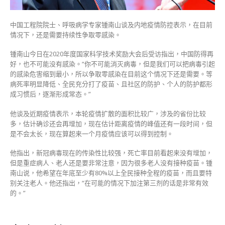
疫
低
中国工程院院士、呼吸病学专家锺南山谈及内地疫情防控表示，在目前
成
情况下，还是需要持续性争取零感染。
本〉
中
锺南山今日在2020年度国家科学技术奖励大会后受访指出，中国防得再
好，也不可能没有感染。“你不可能消灭病毒，但是我们可以把病毒引起
的感染危害缩到最小，所以争取零感染在目前这个情况下还是需要。等
病死率明显降低、全民充分打了疫苗、且社区的防护、个人的防护都形
成习惯后，逐渐形成常态。”
他谈及近期疫情表示，本轮疫情扩散的面积比较广，涉及的省份比较
多，估计确诊还会再增加，现在估计距离疫情的峰值还有一段时间，但
是不会太长，现在算起来一个月疫情应该可以得到控制。
他指出，新冠病毒现在的传染性比较强，死亡率目前看起来没有增加，
但是重症病人、老人还是要非常注意，因为很多老人没有接种疫苗。锺
南山说，他希望在年底至少有80%以上全民接种全程的疫苗，而且要特
别关注老人。他还指出，“在可能的情况下加注第三剂的话是非常有效
的。”