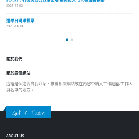
向均羚：打破美西方政治破壞 積極投入1210區議會選舉
2023-12-02
選舉日踴躍投票
2023-11-30
關於我們
關於這個網站
這裡是個適合自我介紹、推薦相關網站或在內容中納入工作經歷/工作人
員名單的地方。
Get In Touch
ABOUT US