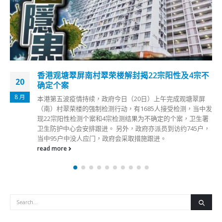
香港观塘翠屏南村翠荣楼解封揭22宗阳性及4宗不
20
确定个案
8 月
本港第五波疫情持续，政府今日（20日）上午完成观塘翠屏
（南）村翠荣楼的强制检测行动，有1685人接受检测，当中发
现22宗阳性检测个案和4宗检测结果为不确定的个案，卫生署
卫生防护中心会安排跟进。 另外，政府亦派员到访约745户，
当中95户中没人应门，政府会采取措施跟进。
read more