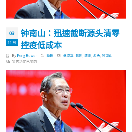
钟南山：迅速截断源头清零
03
控疫低成本
11 月
By
Peng Bowen
新聞
低成本
,
截断
,
清零
,
源头
,
钟南山
在
留言功能已關閉
〈钟
南
山：
迅
速
截
断
源
头
清
零
控