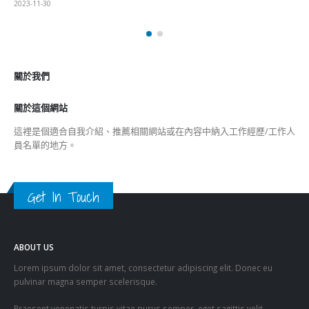
Get In Touch
ABOUT US
Lorem ipsum dolor sit amet, consectetur adipiscing elit. Donec eu
pulvinar magna semper scelerisque.
Praesent venenatis turpis vitae purus semper, eget sagittis velit
venenatis ptent taciti sociosqu ad litora…
VIEW MORE
RECENT POSTS
香港全港各区工商联永远名誉会长吴锡有出席2023首届中国
(深圳)乡村振兴产业博览会开幕式
2023-12-18