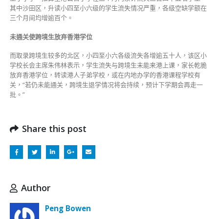
其中沙田区，升读小四至小六级的学生流失情况严重，各级空缺学额在
三个月间均增逾百个。
未通关使跨境生放弃香港学位
而取录跨境生较多的北区，小四至小六各级流失各增逾五十人，该区小
学校长会主席朱伟林表示，学生流失与跨境生未能来港上课，家长乾脆
放弃香港学位，转读港人子弟学校，或在内地办学的香港课程学校有
关，“若仍未能通关，跨境生退学情况将会持续，预计下学期会再走一
批。”
Share this post
Author
Peng Bowen