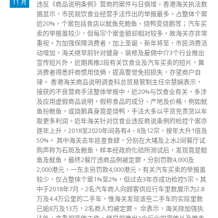
8 月
政府总部，有人掟汽油弹和杂物，警方以水炮车和催泪弹驱
赶，拘捕大批人士，并控以暴动罪。其中11人否认一项暴动
罪，在区院经审讯后，今（23日）被裁定全部罪成，还押至9
月9日量刑，期间分别待索阅背景及教导所报告。法官姚勋智
裁决时认为各被告并非无辜的第三者或途人，而是选择留在现
场，组成暴动群体的一部分，互相支持及壮大声势，作为协助
及鼓励的一分子参与其中。 案中11名被告依次是张伟青（21
岁，无业）、张凯欣（18岁，学生）、张铭彦（23岁，电脑技
术员）、林卓轩（18岁，学生）、冯浩轩（26岁，文员）、何
满恒（19岁，学生）、郑晓容（18岁，学生）、16岁姓梁学
生、谢梓健（21岁，无业）、李颖欣（21岁，学生）及苏家玉
（21岁，学生）。他们被控于2019年9月29日，在金钟夏慤道
政府总部外一带参与暴动。其中张伟青及冯浩轩因确诊新冠肺
炎而须要接受隔离，故今天缺席聆讯，该2人的案件则押后至9
月5日再讯。 法官指各控方证人已如实道出当天事发情况，在
反覆观看现场多个片段及截图后，认为示威者目标乃整个政
总，示威者于事发20多分钟内不断攻击政总，包括投掷汽油
弹、破坏政总外水马及纵火等，现场一带已演变成暴动，且该
群暴动人士不但无视警方警告而没有散去，看来更变本加厉。
各被告身处现场，知悉发生暴动，却仍选择留在现场，部分被
告更有备而来，至警方突然冲出时于暴动群体中被捕。因此法
官最终裁定11名被告均罪成。
read more