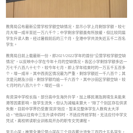
缺
数
字
小
教育局公布最新公营学校学额空缺情况，显示小学上月剩馀学额，较七
学
月大增一成半至近一万八千个；中学剩余学额虽有所放缓，但比较同届
空
学生升读人数，经过暑假前后的三个月，全港中学共流失近五千二百名
缺
学生。
较
暑
教育局日前上载最新一份，即2021/2022学年的首份“公营学校学额空缺
假
情况”，以反映中小学在今年十月的空缺情况。各区小学剩馀学额多达一
前
万七千八百八十七个，较今年七月，即上学年结束时的一万五千五百多
多
个，增一成半，其中西贡区情况最为严重，剩馀学额近一千八百个；其
一
次是元朗及沙田，剩馀学额均逾一千六百个，其中沙田区学额空缺，较
成
七月时约八百六十个，增近一倍。
半〉
中
有资深中学校长指，部分高中生海外升学，加上移民潮及跨境生未能来
港等因素影响，致学生流失，但认为减幅未算大，“除了个别区存在供求
失衡，目前中学界仍受惠‘双非’效应，暂未见整体学生人数有太大浮
动。”他指以往有中三生升读中四时，不适应传统学制，无法应付中学文
凭试，离校转读职业训练局开办的职专文凭课程。
至于小学，推算全港公营小学在三个月内累计流失三百四十五名学生，