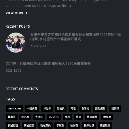
向均羚：打破美西方政治破壞 積極投入1210區議會選舉
2023-12-02
RECENT COMMENTS
TAGS
OMICRON
一国两制
习近平
何柏良
内地
医管局
围封强检
国安法
基本法
复必泰
大湾区
安心出行
强检
快测
快测阳性
教育局
新冠疫情
新冠疫苗
新冠肺炎
李家超
杨润雄
林郑月娥
核酸检测
梁振英
死亡个案
消费券
疫情
疫情记者会
疫苗
确诊
科兴
立法会
立法会选举
第五波疫情
聂德权
警方
输入个案
通关
邓炳强
长者
阳性
陈肇始
陈茂波
香港
香港国安法