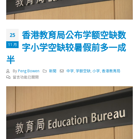
香港教育局公布学额空缺数
25
字小学空缺较暑假前多一成
11 月
半
By
Peng Bowen
新聞
中学
,
学额空缺
,
小学
,
香港教育局
在
留言功能已關閉
〈香
港
教
育
局
公
布
学
额
空