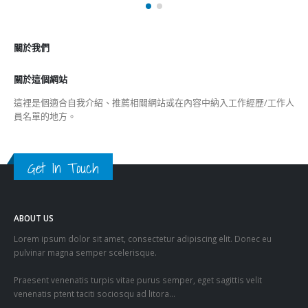
關於我們
關於這個網站
這裡是個適合自我介紹、推薦相關網站或在內容中納入工作經歷/工作人
員名單的地方。
Get In Touch
ABOUT US
Lorem ipsum dolor sit amet, consectetur adipiscing elit. Donec eu
pulvinar magna semper scelerisque.
Praesent venenatis turpis vitae purus semper, eget sagittis velit
venenatis ptent taciti sociosqu ad litora…