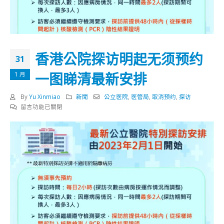
香港公院探访明起无须预约
31
一图睇清最新安排
1 月
By
Yu Xinmiao
新聞
公立医院
,
医管局
,
取消预约
,
探访
在
留言功能已關閉
〈香
港
公
院
探
访
明
起
无
须
预