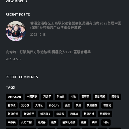
VIEW MORE
RECENT POSTS
香港全港各区工商联永远名誉会长吴锡有出席2023首届中国
(深圳)乡村振兴产业博览会开幕式
2023-12-18
向均羚：打破美西方政治破壞 積極投入1210區議會選舉
2023-12-02
RECENT COMMENTS
TAGS
OMICRON
一国两制
习近平
何柏良
内地
医管局
围封强检
国安法
基本法
复必泰
大湾区
安心出行
强检
快测
快测阳性
教育局
新冠疫情
新冠疫苗
新冠肺炎
李家超
杨润雄
林郑月娥
核酸检测
梁振英
死亡个案
消费券
疫情
疫情记者会
疫苗
确诊
科兴