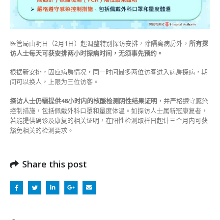
约
一
图
睇
清
医管局由明日（2月1日）起调整特别探访安排，除隔离病房外，
所有探
最
访人士每天可获安排两小时探病时间，无须事先预约。
新
安
根据新安排，因应病房情况，同一时间最多两位访客进入病房探病，期
排〉
间可以换人，上限为三位访客。
中
探访人士仍需提供48小时内的核酸检测阴性结果证明
，并严格遵守感染
控制措施，包括佩戴外科口罩和量度体温。如探访人士属新冠康复者，
若能提供确诊及康复的相关证明，在阳性检测取样日起计三个月内可获
豁免相关的检测要求。
Share this post