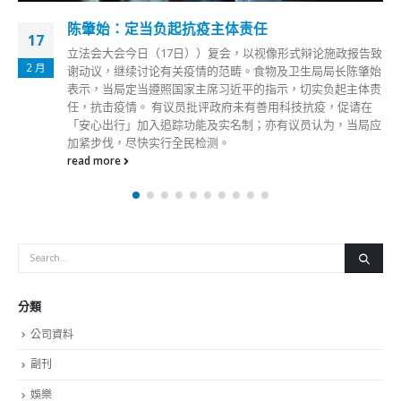
陈肇始：定当负起抗疫主体责任
17
立法会大会今日（17日））复会，以视像形式辩论施政报告致
2 月
谢动议，继续讨论有关疫情的范畴。食物及卫生局局长陈肇始
表示，当局定当遵照国家主席习近平的指示，切实负起主体责
任，抗击疫情。 有议员批评政府未有善用科技抗疫，促请在
「安心出行」加入追踪功能及实名制；亦有议员认为，当局应
加紧步伐，尽快实行全民检测。
read more
分類
公司資料
副刊
娛樂