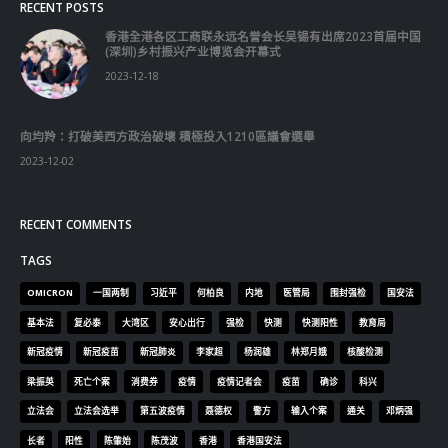
RECENT POSTS
香港全港各区工商联永远名誉会长吴锡有出席2023首届中国
(深圳)乡村振兴产业博览会开幕式
2023-12-18
向均羚：打破美西方政治破壞 積極投入1210區議會選舉
2023-12-02
RECENT COMMENTS
TAGS
OMICRON
一国两制
习近平
何柏良
内地
医管局
围封强检
国安法
基本法
复必泰
大湾区
安心出行
强检
快测
快测阳性
教育局
新冠疫情
新冠疫苗
新冠肺炎
李家超
杨润雄
林郑月娥
核酸检测
梁振英
死亡个案
消费券
疫情
疫情记者会
疫苗
确诊
科兴
立法会
立法会选举
第五波疫情
聂德权
警方
输入个案
通关
邓炳强
长者
阳性
陈肇始
陈茂波
香港
香港国安法