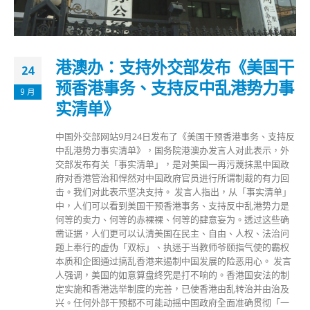
港澳办：支持外交部发布《美国干
24
预香港事务、支持反中乱港势力事
9 月
实清单》
中国外交部网站9月24日发布了《美国干预香港事务、支持反
中乱港势力事实清单》，国务院港澳办发言人对此表示，外
交部发布有关「事实清单」，是对美国一再污蔑抹黑中国政
府对香港管治和悍然对中国政府官员进行所谓制裁的有力回
击。我们对此表示坚决支持。 发言人指出，从「事实清单」
中，人们可以看到美国干预香港事务、支持反中乱港势力是
何等的卖力、何等的赤裸裸、何等的肆意妄为。透过这些确
凿证据，人们更可以认清美国在民主、自由、人权、法治问
题上奉行的虚伪「双标」、执迷于当教师爷颐指气使的霸权
本质和企图通过搞乱香港来遏制中国发展的险恶用心。 发言
人强调，美国的如意算盘终究是打不响的。香港国安法的制
定实施和香港选举制度的完善，已使香港由乱转治并由治及
兴。任何外部干预都不可能动摇中国政府全面准确贯彻「一