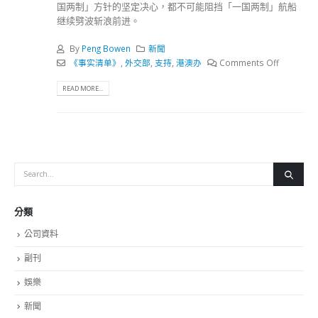
国两制」方针的坚定决心，都不可能阻挡「一国两制」航船
继续劈波斩浪前进。
By
Peng Bowen
新聞
《事实清单》
,
外交部
,
支持
,
港澳办
Comments Off
READ MORE...
分類
公司資料
副刊
娛樂
新聞