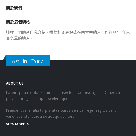
關於我們
關於這個網站
這裡是個適合自我介紹、推薦相關網站或在內容中納入工作經歷/工作人
員名單的地方。
Get In Touch
ABOUT US
Lorem ipsum dolor sit amet, consectetur adipiscing elit. Donec eu
pulvinar magna semper scelerisque.
Praesent venenatis turpis vitae purus semper, eget sagittis velit
venenatis ptent taciti sociosqu ad litora…
VIEW MORE