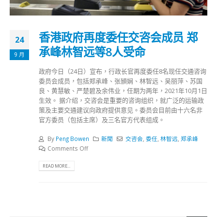
香港政府再度委任交咨会成员 郑
24
承峰林智远等8人受命
9 月
政府今日（24日）宣布，行政长官再度委任8名现任交通咨询
委员会成员，包括郑承峰、张頴娴、林智远、吴丽萍、苏国
良、黄慧敏、严楚碧及余伟业，任期为两年，2021年10月1日
生效。 据介绍，交咨会是重要的咨询组织，就广泛的运输政
策及主要交通建议向政府提供意见。委员会目前由十六名非
官方委员（包括主席）及三名官方代表组成。
By
Peng Bowen
新聞
交咨会
,
委任
,
林智远
,
郑承峰
Comments Off
READ MORE...