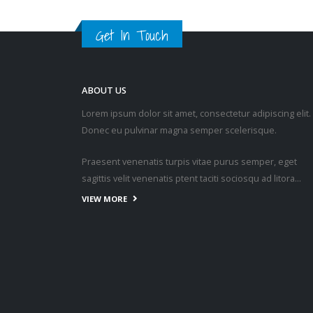
Get In Touch
ABOUT US
Lorem ipsum dolor sit amet, consectetur adipiscing elit.
Donec eu pulvinar magna semper scelerisque.
Praesent venenatis turpis vitae purus semper, eget
sagittis velit venenatis ptent taciti sociosqu ad litora…
VIEW MORE