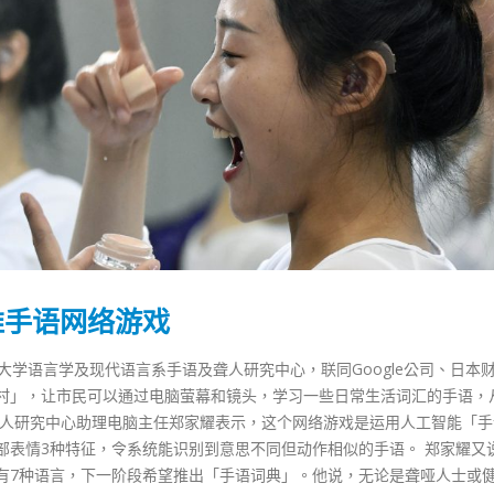
推手语网络游戏
大学语言学及现代语言系手语及聋人研究中心，联同Google公司、日本
村」，让市民可以通过电脑萤幕和镜头，学习一些日常生活词汇的手语，
聋人研究中心助理电脑主任郑家耀表示，这个网络游戏是运用人工智能「手
香港全港各区工商联永远名誉
選舉日踴躍投票 文: 朱家健
部表情3种特征，令系统能识别到意思不同但动作相似的手语。 郑家耀又
会长吴锡有出席2023首届中国
2023-11-30
有7种语言，下一阶段希望推出「手语词典」。他说，无论是聋哑人士或
(深圳)乡村振兴产业博览会开幕