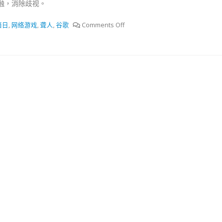
融，消除歧视。
抹黑候選人涉選舉舞弊 文: 朱家健
18
2023-11-30
语日
,
网络游戏
,
聋人
,
谷歌
Comments Off
：打破美西方政治破壞 積極投入
香港公院探访明起无须
區議會選舉
图睇清最新安排
02
2023-01-31
踴躍投票
30