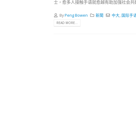
式
士，愈多人接触手语就愈越有助加强社会共
2023-12-
By
Peng Bowen
新聞
中大
,
国际手
向均羚
READ MORE...
1210
2023-12-
選舉日
2023-11-