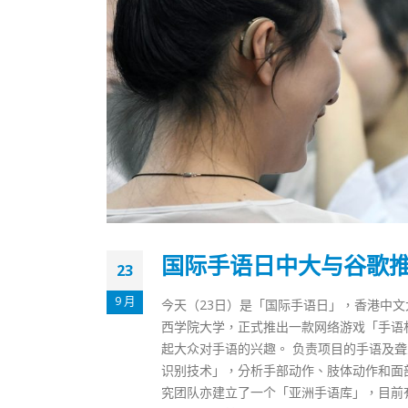
国际手语日中大与谷歌
23
9 月
今天（23日）是「国际手语日」，香港中文
西学院大学，正式推出一款网络游戏「手语
起大众对手语的兴趣。 负责项目的手语及
识别技术」，分析手部动作、肢体动作和面
究团队亦建立了一个「亚洲手语库」，目前