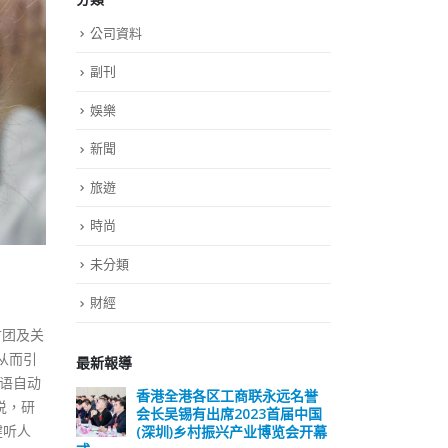
公司資料
副刊
娛樂
新聞
旅遊
時尚
未分類
財經
财团及关
从而引
最新報導
语自动
香港全港各区工商联永远名誉
選舉日踴躍投票
说，研
会长吴锡有出席2023首届中国
2023-11-30
健听人
(深圳)乡村振兴产业博览会开幕