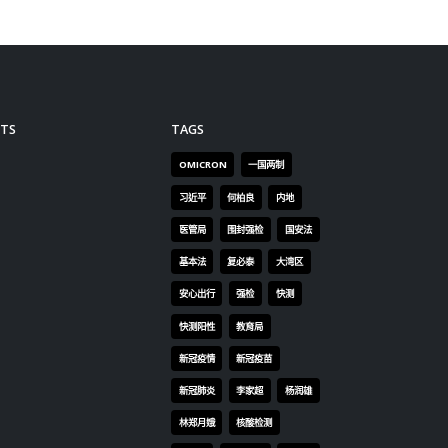
TS
TAGS
OMICRON
一国两制
习近平
何柏良
内地
医管局
围封强检
国安法
基本法
复必泰
大湾区
安心出行
强检
快测
快测阳性
教育局
新冠疫情
新冠疫苗
新冠肺炎
李家超
杨润雄
林郑月娥
核酸检测