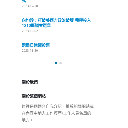
式
抹黑候選人涉選
2023-12-18
2023-11-30
向均羚：打破美西方政治破壞 積極投入
预约一
香
1210區議會選舉
图
2023-12-02
2023
選舉日踴躍投票
2023-11-30
關於我們
關於這個網站
這裡是個適合自我介紹、推薦相關網站或
在內容中納入工作經歷/工作人員名單的
地方。