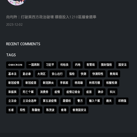
向均羚：打破美西方政治破壞 積極投入1210區議會選舉
2023-12-02
RECENT COMMENTS
TAGS
OMICRON
一国两制
习近平
何柏良
内地
医管局
围封强检
国安法
基本法
复必泰
大湾区
安心出行
强检
快测
快测阳性
教育局
新冠疫情
新冠疫苗
新冠肺炎
李家超
杨润雄
林郑月娥
核酸检测
梁振英
死亡个案
消费券
疫情
疫情记者会
疫苗
确诊
科兴
立法会
立法会选举
第五波疫情
聂德权
警方
输入个案
通关
邓炳强
长者
阳性
陈肇始
陈茂波
香港
香港国安法