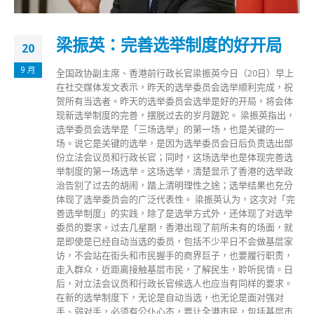
梁振英：完善选举制度的好开局
20
9 月
全国政协副主席、香港前行政长官梁振英今日（20日）早上
在社交媒体发文表示，昨天的选举委员会选举顺利完成，祝
贺所有当选者。昨天的选举委员会选举是好的开局，将会体
现新选举制度的完善，摆脱过去的岁月蹉跎。 梁振英指出，
选举委员会选举是「三场选举」的第一场，也是关键的一
场。说它是关键的选举，是因为选举委员会日后负责选出部
份立法会议员和行政长官；同时，这场选举也是体现完善选
举制度的第一场选举。这场选举，清楚显示了香港的选举政
治告别了过去的胡闹，踏上清明理性之途；选举结果也充分
体现了选举委员会的广泛代表性。 梁振英认为，这次对「完
善选举制度」的实践，除了是选举方式外，还体现了对选举
委员的要求。过去几星期，香港出现了前所未有的场面，就
是即使是已经自动当选的委员，包括不少平日不会做基层家
访，不会站在街头和市民握手的商界巨子，也要履行职责，
走入群众，近距离接触基层市民，了解民生，聆听民情。日
后，对立法会议员和行政长官候选人也应当有同样的要求。
在新的选举制度下，无论是自动当选，也无论是面对强对
手、弱对手，必须有公仆心态，要让全港市民，包括基层市