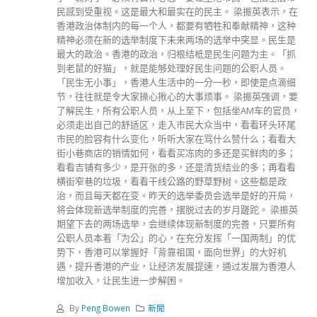
民感到受重视。这是最大和最实在的民主。 梁振英表示，在
香港政治体制内的每一个人，都要有牺牲和奉献精神，这种
精神必须在新的选举制度下未来两场的选举中突显。民生是
最大的政治。香港的政治，归根结柢是民生问题为主。「抓
到老鼠的好猫」，就是能够处理好民生问题的公职人员。
「民生无小事」，香港人生活中的一分一秒，即使是点滴细
节，往往就是令大家操心揪心的大事烦事。 梁振英强调，要
了解民生，所有公职人员，从上至下，包括坐AM车的官员，
必须走出自己的舒适区，走入市民大众当中，看看环头环尾
市民的脸容有什么变化，听听大家在骂什么赞什么；看看大
街小巷商店的销情如何，看看买冻肉的多还是买鲜肉的多；
看看吉铺有多少，是开张的多，还是清货结业的多；再看看
横街窄巷的垃圾，看看干线公路的野草野树。这些都是政
治，而且每天都在变。昨天的选举委员会选举是好的开局，
将会体现新选举制度的完善，摆脱过去的岁月蹉跎。 梁振英
期望下去的两场选举，会继续体现新制度的完善，只要所有
公职人员本着「为公」的心，在充分发挥「一国两制」的优
势下，香港可以掌握好「背靠祖国，面向世界」的大好机
遇，提升香港的产业，让经济发展提速，通过发展为香港人
增加收入，让民生进一步解困。
By
Peng Bowen
新聞