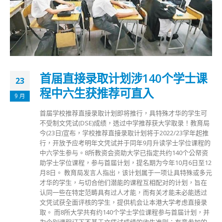
首届直接录取计划涉140个学士课
23
程中六生获推荐可直入
9 月
首届学校推荐直接录取计划即将推行，具特殊才华的学生可
不受制文凭试(DSE)成绩，透过中学推荐获大学取录！教育局
今(23日)宣布，学校推荐直接录取计划将于2022/23学年起推
行，开放予应考明年文凭试并于同年9月升读学士学位课程的
中六学生参与。8所教资会资助大学已指定共约140个公帑资
助学士学位课程，参与首届计划，提名期为今年10月6日至12
月8日。 教育局发言人指出，该计划属于一项让具特殊或多元
才华的学生，与切合他们潜能的课程互相配对的计划，旨在
认同一些在特定范畴具有过人才能，而有关才能未必能透过
文凭试获全面评核的学生，提供机会让本港大学考虑直接录
取。 而8所大学共有约140个学士学位课程参与首届计划，并
为个别课程订下不基于文凭试成绩的收生准则；有意参加的