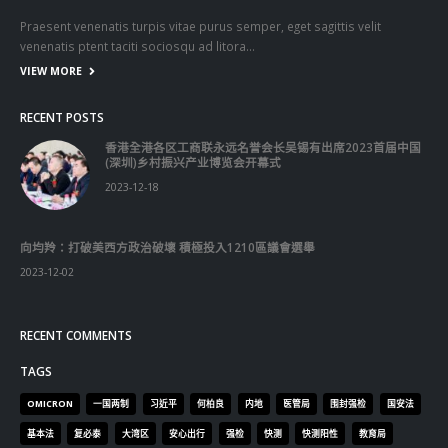
Praesent venenatis turpis vitae purus semper, eget sagittis velit
venenatis ptent taciti sociosqu ad litora…
VIEW MORE
RECENT POSTS
香港全港各区工商联永远名誉会长吴锡有出席2023首届中国
(深圳)乡村振兴产业博览会开幕式
2023-12-18
向均羚：打破美西方政治破壞 積極投入1210區議會選舉
2023-12-02
RECENT COMMENTS
TAGS
OMICRON
一国两制
习近平
何柏良
内地
医管局
围封强检
国安法
基本法
复必泰
大湾区
安心出行
强检
快测
快测阳性
教育局