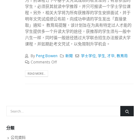
学生，必须获其就读中学推荐，并只可报读一个学士学位课
程。另外，相关大学将为所有获推荐的学生安排面试，并于
明年文凭试成绩公布前，向成功申请的学生发出「直接录
取」通知。 教育局提醒，该计划旨在为具有特定过人才能的
学生提供多一个升读大学的途径，获推荐的学生须与一般中
六生一样，同时循一般途径透过大学联合招生办法报读大学
课程，并如期赴考文凭试，以免限制升学机会。
By
Peng Bowen
新聞
学士学位
,
学生
,
才华
,
教育局
Comments Off
READ MORE...
分類
公司資料