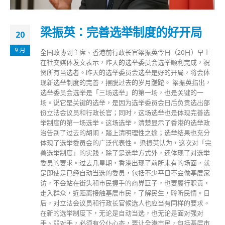
梁振英：完善选举制度的好开局
20
9 月
全国政协副主席、香港前行政长官梁振英今日（20日）早上
在社交媒体发文表示，昨天的选举委员会选举顺利完成，祝
贺所有当选者。昨天的选举委员会选举是好的开局，将会体
现新选举制度的完善，摆脱过去的岁月蹉跎。 梁振英指出，
选举委员会选举是「三场选举」的第一场，也是关键的一
场。说它是关键的选举，是因为选举委员会日后负责选出部
份立法会议员和行政长官；同时，这场选举也是体现完善选
举制度的第一场选举。这场选举，清楚显示了香港的选举政
治告别了过去的胡闹，踏上清明理性之途；选举结果也充分
体现了选举委员会的广泛代表性。 梁振英认为，这次对「完
善选举制度」的实践，除了是选举方式外，还体现了对选举
委员的要求。过去几星期，香港出现了前所未有的场面，就
是即使是已经自动当选的委员，包括不少平日不会做基层家
访，不会站在街头和市民握手的商界巨子，也要履行职责，
走入群众，近距离接触基层市民，了解民生，聆听民情。日
后，对立法会议员和行政长官候选人也应当有同样的要求。
在新的选举制度下，无论是自动当选，也无论是面对强对
手、弱对手，必须有公仆心态，要让全港市民，包括基层市