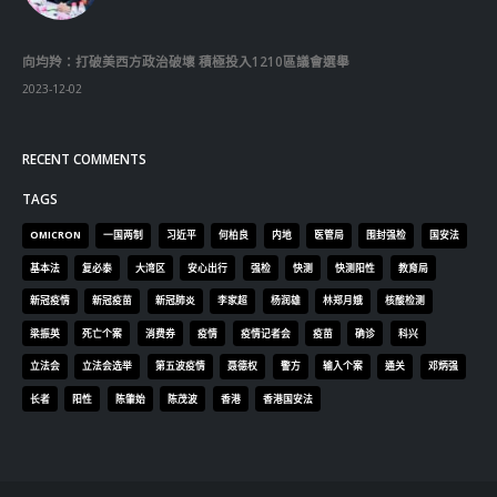
向均羚：打破美西方政治破壞 積極投入1210區議會選舉
2023-12-02
RECENT COMMENTS
TAGS
OMICRON
一国两制
习近平
何柏良
内地
医管局
围封强检
国安法
基本法
复必泰
大湾区
安心出行
强检
快测
快测阳性
教育局
新冠疫情
新冠疫苗
新冠肺炎
李家超
杨润雄
林郑月娥
核酸检测
梁振英
死亡个案
消费券
疫情
疫情记者会
疫苗
确诊
科兴
立法会
立法会选举
第五波疫情
聂德权
警方
输入个案
通关
邓炳强
长者
阳性
陈肇始
陈茂波
香港
香港国安法