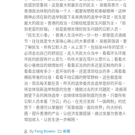
民感到受重视。这是最大和最实在的民主。 梁振英表示，在
香港政治体制内的每一个人，都要有牺牲和奉献精神，这种
精神必须在新的选举制度下未来两场的选举中突显。民生是
最大的政治。香港的政治，归根结柢是民生问题为主。「抓
到老鼠的好猫」，就是能够处理好民生问题的公职人员。
「民生无小事」，香港人生活中的一分一秒，即使是点滴细
节，往往就是令大家操心揪心的大事烦事。 梁振英强调，要
了解民生，所有公职人员，从上至下，包括坐AM车的官员，
必须走出自己的舒适区，走入市民大众当中，看看环头环尾
市民的脸容有什么变化，听听大家在骂什么赞什么；看看大
街小巷商店的销情如何，看看买冻肉的多还是买鲜肉的多；
看看吉铺有多少，是开张的多，还是清货结业的多；再看看
横街窄巷的垃圾，看看干线公路的野草野树。这些都是政
治，而且每天都在变。昨天的选举委员会选举是好的开局，
将会体现新选举制度的完善，摆脱过去的岁月蹉跎。 梁振英
期望下去的两场选举，会继续体现新制度的完善，只要所有
公职人员本着「为公」的心，在充分发挥「一国两制」的优
势下，香港可以掌握好「背靠祖国，面向世界」的大好机
遇，提升香港的产业，让经济发展提速，通过发展为香港人
增加收入，让民生进一步解困。
By
Peng Bowen
新聞