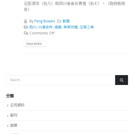
记彭清华（右八）和四川省省长黄强（右七）。（政府新闻
处）
By
Peng Bowen
新聞
四川
,
川港合作
,
成都
,
林郑月娥
,
泛珠三角
Comments Off
READ MORE...
分類
公司資料
副刊
娛樂