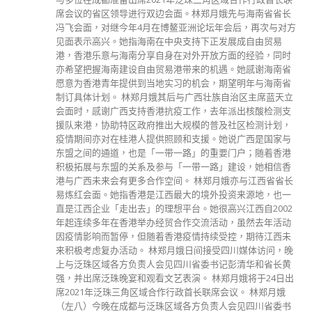
席会议的省区领导进行双边会面。林郑月娥先与海南省省长
冯飞会面，对继今年4月在博鳌亚洲论坛年会后，再次与对方
见面表示高兴。她指海南在中央支持下正发展成自由贸易
港，香港乐意与海南分享自身在对外开放方面的经验，同时
亦希望把握海南建设自由贸易港带来的机遇。她感谢海南省
愿意为香港青年提供到当地实习的机会，期望明年与海南省
制订具体计划。 林郑月娥其后与广西壮族自治区主席蓝天立
会面时，感谢广西支持香港抗疫工作，去年派出核酸检测支
援队来港，协助特区政府推出大规模的普及社区检测计划，
疫情期间亦对在桂港人提供照顾和支援。她说广西是国家与
东盟之间的通道，也是「一带一路」的重要门户；随着香港
积极拓展与东盟的关系及参与「一带一路」建设，她相信香
港与广西未来会有更多合作空间。 林郑月娥亦与江西省省长
易炼红会面。她指香港是江西最大的境外投资来源地，也一
直是江西企业「走出去」的理想平台。她很高兴江西自2002
年起连续多年在香港举办经贸合作交流活动，虽然去年活动
因疫情影响而暂停，但随着香港疫情持续受控，期待江西未
来积极考虑复办活动。 林郑月娥日间接受四川媒体访问，晚
上与泛珠区域各方负责人会见四川省委书记彭清华和省长黄
强，并出席泛珠晚宴和观看文艺表演。 林郑月娥将于24日出
席2021年泛珠三角区域合作行政首长联席会议。 林郑月娥
（左八）今晚在成都与泛珠区域各方负责人会见四川省委书