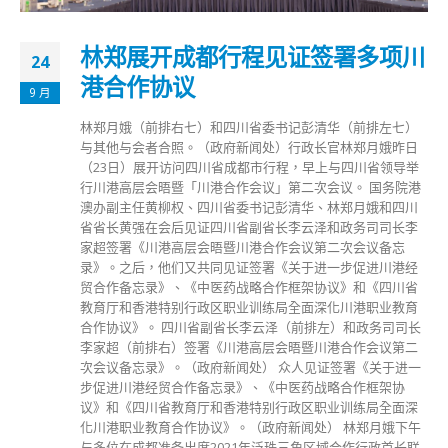
林郑展开成都行程见证签署多项川
24
港合作协议
9 月
林郑月娥（前排右七）和四川省委书记彭清华（前排左七）
与其他与会者合照。（政府新闻处） ​行政长官林郑月娥昨日
（23日）展开访问四川省成都市行程，早上与四川省领导举
行川港高层会晤暨「川港合作会议」第二次会议。 国务院港
澳办副主任黄柳权、四川省委书记彭清华、林郑月娥和四川
省省长黄强在会后见证四川省副省长李云泽和政务司司长李
家超签署《川港高层会晤暨川港合作会议第二次会议备忘
录》。之后，他们又共同见证签署《关于进一步促进川港经
贸合作备忘录》、《中医药战略合作框架协议》和《四川省
教育厅和香港特别行政区职业训练局全面深化川港职业教育
合作协议》。 四川省副省长李云泽（前排左）和政务司司长
李家超（前排右）签署《川港高层会晤暨川港合作会议第二
次会议备忘录》。（政府新闻处） 众人见证签署《关于进一
步促进川港经贸合作备忘录》、《中医药战略合作框架协
议》和《四川省教育厅和香港特别行政区职业训练局全面深
化川港职业教育合作协议》。（政府新闻处） 林郑月娥下午
与多位在成都准备出席2021年泛珠三角区域合作行政首长联