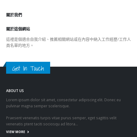
關於我們
關於這個網站
這裡是個適合自我介紹、推薦相關網站或在內容中納入工作經歷/工作人
員名單的地方。
Get In Touch
ABOUT US
Lorem ipsum dolor sit amet, consectetur adipiscing elit. Donec eu
pulvinar magna semper scelerisque.
Praesent venenatis turpis vitae purus semper, eget sagittis velit
venenatis ptent taciti sociosqu ad litora…
VIEW MORE