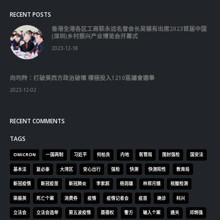
RECENT POSTS
香港全港各区工商联永远名誉会长吴锡有出席2023首届中国
(深圳)乡村振兴产业博览会开幕式
2023-12-18
向均羚：打破美西方政治破壞 積極投入1210區議會選舉
2023-12-02
RECENT COMMENTS
TAGS
OMICRON
一国两制
习近平
何柏良
内地
医管局
围封强检
国安法
基本法
复必泰
大湾区
安心出行
强检
快测
快测阳性
教育局
新冠疫情
新冠疫苗
新冠肺炎
李家超
杨润雄
林郑月娥
核酸检测
梁振英
死亡个案
消费券
疫情
疫情记者会
疫苗
确诊
科兴
立法会
立法会选举
第五波疫情
聂德权
警方
输入个案
通关
邓炳强