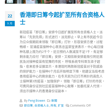
香港即日筹今起扩至所有合资格人
22
士
9 月
新冠疫苗「即日筹」安排今日起扩展至所有合资格人士。派
筹以「先到先得」形式进行，派完即止。早上有市民趁今日
为公众假期前来领取「即日筹」打针，形容安排方便，过程
畅顺。 官涌疫苗接种中心医务总监郭宝贤表示，中心每日接
种名额上限为约2千个，近日预约人数减至不足1千，有足够
剩余能力应付「即日筹」安排，又相信新安排能吸引附近居
民及对接种疫苗有犹豫的市民。 呼吸系统专科医生梁子超
指，愈来愈多证据显示，本港现时两款新冠疫苗对于防感染
的保护能力，在接种6个月后开始明显下降，他建议当局考虑
善用疫苗中心的剩余能力，在冬天前为已打齐两针的高危人
士接种第3剂疫苗，加强保护。 领取「即日筹」打针的市民，
可携同身份证到社区疫苗接种中心取筹。如委托家人代领，
须出示接种人的香港身份证副本。
By
Peng Bowen
新聞
即日筹
,
合资格人士
,
所有
,
扩至
Comments Off