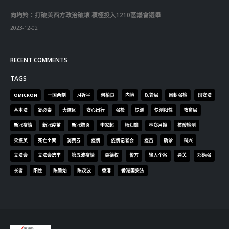
向均羚：打破美西方政治破壞 積極投入1210區議會選舉
2023-12-02
RECENT COMMENTS
TAGS
OMICRON
一国两制
习近平
何柏良
内地
医管局
围封强检
国安法
基本法
复必泰
大湾区
安心出行
强检
快测
快测阳性
教育局
新冠疫情
新冠疫苗
新冠肺炎
李家超
杨润雄
林郑月娥
核酸检测
梁振英
死亡个案
消费券
疫情
疫情记者会
疫苗
确诊
科兴
立法会
立法会选举
第五波疫情
聂德权
警方
输入个案
通关
邓炳强
长者
阳性
陈肇始
陈茂波
香港
香港国安法