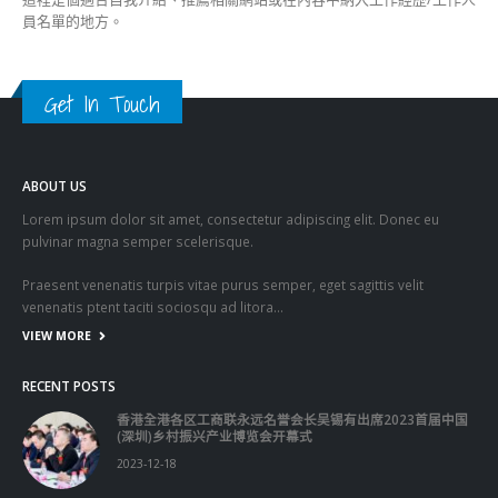
員名單的地方。
Get In Touch
ABOUT US
Lorem ipsum dolor sit amet, consectetur adipiscing elit. Donec eu
pulvinar magna semper scelerisque.
Praesent venenatis turpis vitae purus semper, eget sagittis velit
venenatis ptent taciti sociosqu ad litora…
VIEW MORE
RECENT POSTS
香港全港各区工商联永远名誉会长吴锡有出席2023首届中国
(深圳)乡村振兴产业博览会开幕式
2023-12-18