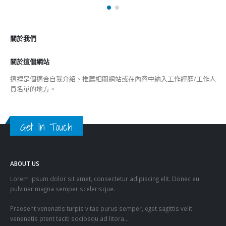
關於我們
關於這個網站
這裡是個適合自我介紹、推薦相關網站或在內容中納入工作經歷/工作人
員名單的地方。
Get In Touch
ABOUT US
Lorem ipsum dolor sit amet, consectetur adipiscing elit. Donec eu
pulvinar magna semper scelerisque.
Praesent venenatis turpis vitae purus semper, eget sagittis velit
venenatis ptent taciti sociosqu ad litora…