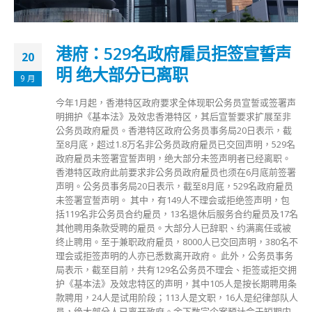
港府：529名政府雇员拒签宣誓声
20
明 绝大部分已离职
9 月
今年1月起，香港特区政府要求全体现职公务员宣誓或签署声
明拥护《基本法》及效忠香港特区，其后宣誓要求扩展至非
公务员政府雇员。香港特区政府公务员事务局20日表示，截
至8月底，超过1.8万名非公务员政府雇员已交回声明，529名
政府雇员未签署宣誓声明，绝大部分未签声明者已经离职。
香港特区政府此前要求非公务员政府雇员也须在6月底前签署
声明。公务员事务局20日表示，截至8月底，529名政府雇员
未签署宣誓声明。 其中，有149人不理会或拒绝签声明，包
括119名非公务员合约雇员，13名退休后服务合约雇员及17名
其他聘用条款受聘的雇员。大部分人已辞职、约满离任或被
终止聘用。至于兼职政府雇员，8000人已交回声明，380名不
理会或拒签声明的人亦已悉数离开政府。 此外，公务员事务
局表示，截至目前，共有129名公务员不理会、拒签或拒交拥
护《基本法》及效忠特区的声明，其中105人是按长期聘用条
款聘用，24人是试用阶段；113人是文职，16人是纪律部队人
员，绝大部分人已离开政府。余下数宗个案预计会于短期内