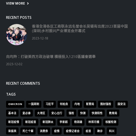
VIEW MORE
RECENT POSTS
香港全港各区工商联永远名誉会长吴锡有出席2023首届中国
(深圳)乡村振兴产业博览会开幕式
2023-12-18
向均羚：打破美西方政治破壞 積極投入1210區議會選舉
2023-12-02
RECENT COMMENTS
TAGS
OMICRON
一国两制
习近平
何柏良
内地
医管局
围封强检
国安法
基本法
复必泰
大湾区
安心出行
强检
快测
快测阳性
教育局
新冠疫情
新冠疫苗
新冠肺炎
李家超
杨润雄
林郑月娥
核酸检测
梁振英
死亡个案
消费券
疫情
疫情记者会
疫苗
确诊
科兴