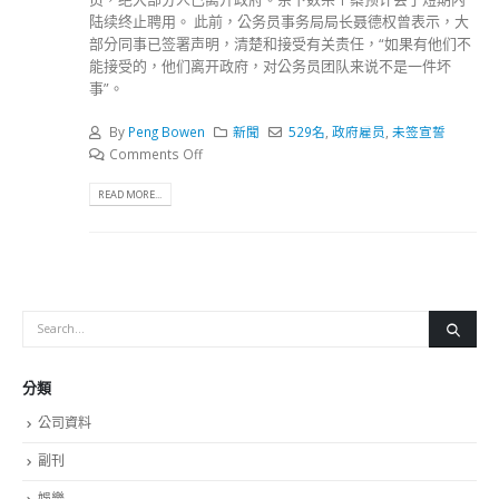
陆续终止聘用。 此前，公务员事务局局长聂德权曾表示，大
部分同事已签署声明，清楚和接受有关责任，“如果有他们不
能接受的，他们离开政府，对公务员团队来说不是一件坏
事”。
By
Peng Bowen
新聞
529名
,
政府雇员
,
未签宣誓
Comments Off
READ MORE...
分類
公司資料
副刊
娛樂