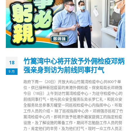
竹篙湾中心将开放予外佣检疫邓炳
18
强亲身到访为前线同事打气
9 月
政府下周一（20日）开放大屿山竹篙湾检疫中心共800个单
位，供已接种新冠疫苗的来港外佣检疫。保安局局长邓炳强
今日（18日）上午到访竹篙湾检疫中心，为驻守检疫中心的
前线同事打气。他与民众安全服务队处长罗仁礼，和民众安
全服务处总参事方耀堂一同巡视检疫中心内指挥中心，听取
工作人员的介绍。 除了巡视指挥中心外，邓炳强亦巡视了竹
篙湾检疫中心内，即将开放予抵港外籍家庭佣工的指定检疫
设施，及了解设施的筹备工作，期间不忘勉励工作人员的努
力，肯定他们的辛劳，及为他们打气。现时一众工作人员正