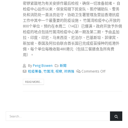
密锣紧鼓地为有关安排作最后检视，确保一切准备就绪。 自
检疫中心运作以来，保安局辖下民安队、医疗辅助队、警务
处和消防处一直派员驻守，协助卫生署管理及营运香港抗疫
工作中其中一个最重要的防疫设施。 竹篙湾检疫中心开放的
800个单位，预约在本周二（14日）已爆满。政府开放予外佣
检疫的地点包括竹篙湾检疫中心第一期及第二期，予由孟加
拉、印度、印尼、马来西亚、尼泊尔、巴基斯坦、菲律宾、
新加坡、泰国及阿拉伯联合酋长国已完成疫苗接种的抵港外
佣。每个单位每晚收取480港元（包括三餐膳食及所有费
用）。
By
Peng Bowen
新聞
检疫筹备
,
竹篙湾
,
视察
,
邓炳强
Comments Off
READ MORE...