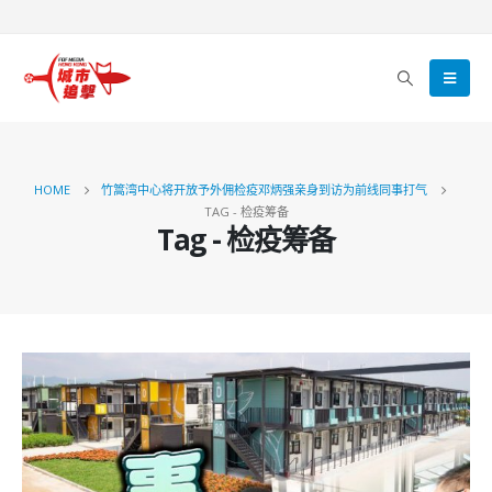
HOME
竹篙湾中心将开放予外佣检疫邓炳强亲身到访为前线同事打气
TAG -
检疫筹备
Tag - 检疫筹备