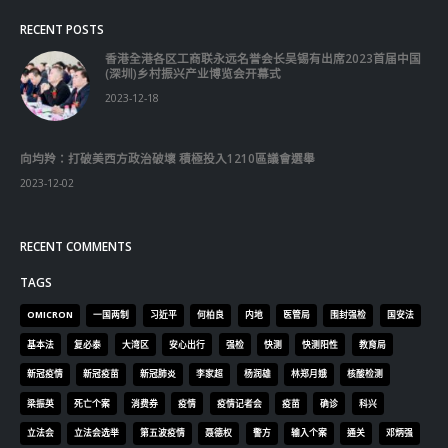
RECENT POSTS
香港全港各区工商联永远名誉会长吴锡有出席2023首届中国
(深圳)乡村振兴产业博览会开幕式
2023-12-18
向均羚：打破美西方政治破壞 積極投入1210區議會選舉
2023-12-02
RECENT COMMENTS
TAGS
OMICRON
一国两制
习近平
何柏良
内地
医管局
围封强检
国安法
基本法
复必泰
大湾区
安心出行
强检
快测
快测阳性
教育局
新冠疫情
新冠疫苗
新冠肺炎
李家超
杨润雄
林郑月娥
核酸检测
梁振英
死亡个案
消费券
疫情
疫情记者会
疫苗
确诊
科兴
立法会
立法会选举
第五波疫情
聂德权
警方
输入个案
通关
邓炳强