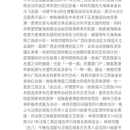
席会议的省区领导进行双边会面。林郑月娥先与海南省省长
冯飞会面，对继今年4月在博鳌亚洲论坛年会后，再次与对方
见面表示高兴。她指海南在中央支持下正发展成自由贸易
港，香港乐意与海南分享自身在对外开放方面的经验，同时
亦希望把握海南建设自由贸易港带来的机遇。她感谢海南省
愿意为香港青年提供到当地实习的机会，期望明年与海南省
制订具体计划。 林郑月娥其后与广西壮族自治区主席蓝天立
会面时，感谢广西支持香港抗疫工作，去年派出核酸检测支
援队来港，协助特区政府推出大规模的普及社区检测计划，
疫情期间亦对在桂港人提供照顾和支援。她说广西是国家与
东盟之间的通道，也是「一带一路」的重要门户；随着香港
积极拓展与东盟的关系及参与「一带一路」建设，她相信香
港与广西未来会有更多合作空间。 林郑月娥亦与江西省省长
易炼红会面。她指香港是江西最大的境外投资来源地，也一
直是江西企业「走出去」的理想平台。她很高兴江西自2002
年起连续多年在香港举办经贸合作交流活动，虽然去年活动
因疫情影响而暂停，但随着香港疫情持续受控，期待江西未
来积极考虑复办活动。 林郑月娥日间接受四川媒体访问，晚
上与泛珠区域各方负责人会见四川省委书记彭清华和省长黄
强，并出席泛珠晚宴和观看文艺表演。 林郑月娥将于24日出
席2021年泛珠三角区域合作行政首长联席会议。 林郑月娥
（左八）今晚在成都与泛珠区域各方负责人会见四川省委书