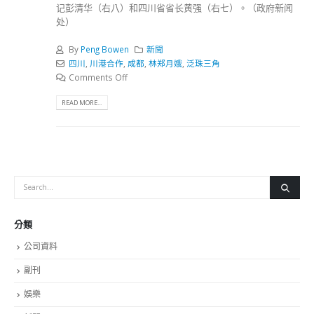
记彭清华（右八）和四川省省长黄强（右七）。（政府新闻
处）
By
Peng Bowen
新聞
四川
,
川港合作
,
成都
,
林郑月娥
,
泛珠三角
Comments Off
READ MORE...
分類
公司資料
副刊
娛樂