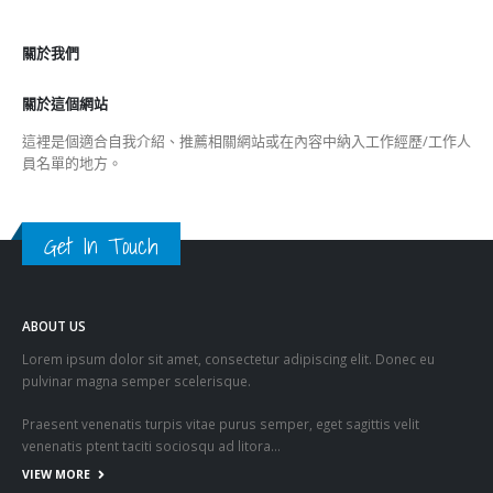
關於我們
關於這個網站
這裡是個適合自我介紹、推薦相關網站或在內容中納入工作經歷/工作人
員名單的地方。
Get In Touch
ABOUT US
Lorem ipsum dolor sit amet, consectetur adipiscing elit. Donec eu
pulvinar magna semper scelerisque.
Praesent venenatis turpis vitae purus semper, eget sagittis velit
venenatis ptent taciti sociosqu ad litora…
VIEW MORE