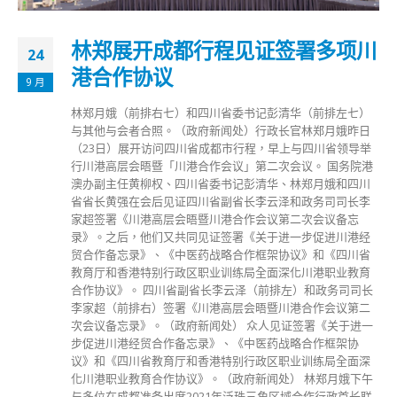
林郑展开成都行程见证签署多项川
24
港合作协议
9 月
林郑月娥（前排右七）和四川省委书记彭清华（前排左七）
与其他与会者合照。（政府新闻处） ​行政长官林郑月娥昨日
（23日）展开访问四川省成都市行程，早上与四川省领导举
行川港高层会晤暨「川港合作会议」第二次会议。 国务院港
澳办副主任黄柳权、四川省委书记彭清华、林郑月娥和四川
省省长黄强在会后见证四川省副省长李云泽和政务司司长李
家超签署《川港高层会晤暨川港合作会议第二次会议备忘
录》。之后，他们又共同见证签署《关于进一步促进川港经
贸合作备忘录》、《中医药战略合作框架协议》和《四川省
教育厅和香港特别行政区职业训练局全面深化川港职业教育
合作协议》。 四川省副省长李云泽（前排左）和政务司司长
李家超（前排右）签署《川港高层会晤暨川港合作会议第二
次会议备忘录》。（政府新闻处） 众人见证签署《关于进一
步促进川港经贸合作备忘录》、《中医药战略合作框架协
议》和《四川省教育厅和香港特别行政区职业训练局全面深
化川港职业教育合作协议》。（政府新闻处） 林郑月娥下午
与多位在成都准备出席2021年泛珠三角区域合作行政首长联