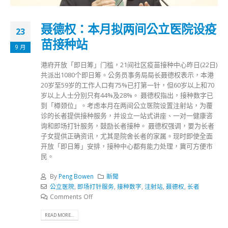
聂德权：本月拟两间公立医院设疫
23
苗接种站
9 月
港府开放「即日筹」门槛，21间社区疫苗接种中心昨日(22日)
共派出1080个即日筹。公务员事务局局长聂德权表示，本港
20岁至59岁的工作人口有75%已打第一针，但60岁以上和70
岁以上人士分别只有44%及28%。 聂德权指出，接种数字已
到「樽颈位」。考虑本月在两间公立医院设置注射站，为覆
诊的长者提供接种服务，并设立一站式讲座、一对一健康咨
询和即场打针服务，鼓励长者接种。 聂德权强调，要为长者
子女提供正确资讯，尤其是院舍长者的家属。现时即使全面
开放「即日筹」安排，接种中心都有能力处理，冀可方便市
民。
By
Peng Bowen
新聞
公立医院
,
即场打针服务
,
接种数字
,
注射站
,
聂德权
,
长者
Comments Off
READ MORE...