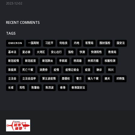
2023-12-02
RECENT COMMENTS
TAGS
OMICRON
一国两制
习近平
何柏良
内地
医管局
围封强检
国安法
基本法
复必泰
大湾区
安心出行
强检
快测
快测阳性
教育局
新冠疫情
新冠疫苗
新冠肺炎
李家超
杨润雄
林郑月娥
核酸检测
梁振英
死亡个案
消费券
疫情
疫情记者会
疫苗
确诊
科兴
立法会
立法会选举
第五波疫情
聂德权
警方
输入个案
通关
邓炳强
长者
阳性
陈肇始
陈茂波
香港
香港国安法