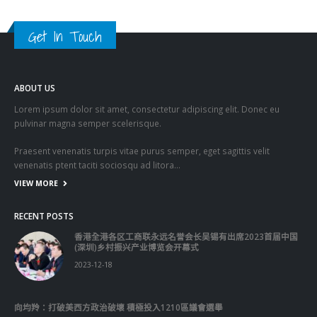
Get In Touch
ABOUT US
Lorem ipsum dolor sit amet, consectetur adipiscing elit. Donec eu
pulvinar magna semper scelerisque.
Praesent venenatis turpis vitae purus semper, eget sagittis velit
venenatis ptent taciti sociosqu ad litora…
VIEW MORE
RECENT POSTS
香港全港各区工商联永远名誉会长吴锡有出席2023首届中国
(深圳)乡村振兴产业博览会开幕式
2023-12-18
向均羚：打破美西方政治破壞 積極投入1210區議會選舉