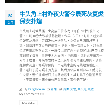
牛头角上村昨夜火警今晨死灰复燃
02
保安扑熄
12 月
牛头角上村常荣楼一个高层单位昨晚（1日）9时许发生火
警，10时18分大致被消防救熄。今早（2日）5时许，起火单
位疑死灰复燃，冒烟及传出烧焦味，幸保安员闻讯赶至扑
熄，消防赶至前火势已熄灭。 据悉，第一次起火时，起火单
位窗户冒出熊熊火光，一度传出爆炸声。逾150名住户自行疏
散到安全位置，事件中无人受伤。 消息指，该起火单位为一
对母子居住，昨晚事发时单位只有年老母亲独处屋内。消防
经初步调查，怀疑单位内一个电热水壶的电线短路引起火
警，老妇于房内疑未有为意，其后有邻居闻到异味，赫见发
生火警，连忙通知老妇并协助她逃生，其时儿子亦刚返回家
中，于是报警。起火单位严重熏黑，事件无可疑。
By
Peng Bowen
新聞
消防
,
火警
,
牛头角
,
疏散
Comments Off
READ MORE...