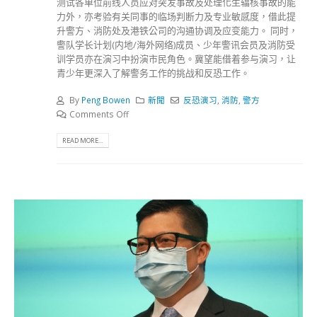
测试各单位前线人员应对突发事故及处理化生辐核事故的能
力外，亦考验有关同事的临场判断力及专业敏感度，借此提
升警方、消防处及港铁公司的沟通协调及应变能力。 同时，
警队学长计划(内地/海外网络)成员、少年警讯会员及消防受
训学员亦在演习中扮演市民角色。冀望能借着参与演习，让
青少年更深入了解警务工作的挑战和反恐工作。
By
Peng Bowen
新聞
反恐演习
,
消防
,
警方
Comments Off
READ MORE...