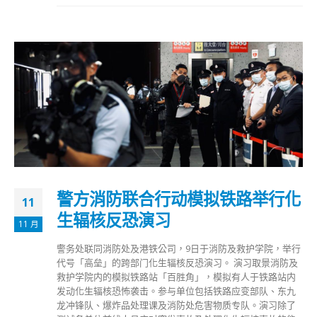
警方消防联合行动模拟铁路举行化
11
生辐核反恐演习
11 月
警务处联同消防处及港铁公司，9日于消防及救护学院，举行
代号「高垒」的跨部门化生辐核反恐演习。 演习取景消防及
救护学院内的模拟铁路站「百胜角」，模拟有人于铁路站内
发动化生辐核恐怖袭击。参与单位包括铁路应变部队、东九
龙冲锋队、爆炸品处理课及消防处危害物质专队。演习除了