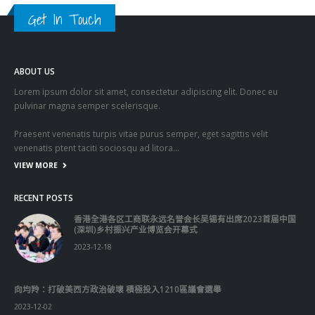
Get In Touch
ABOUT US
Lorem ipsum dolor sit amet, consectetur adipiscing elit. Donec eu
pulvinar magna semper scelerisque.
Praesent venenatis turpis vitae purus semper, eget sagittis velit
venenatis ptent taciti sociosqu ad litora…
VIEW MORE
RECENT POSTS
香港全港各区工商联永远名誉会长吴锡有出席2023首届中国
(深圳)乡村振兴产业博览会开幕式
2023-12-18
向均羚：打破美西方政治破壞 積極投入1210區議會選舉
2023-12-02