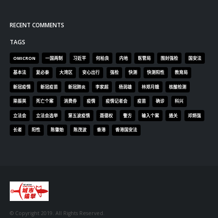
RECENT COMMENTS
TAGS
OMICRON
一国两制
习近平
何柏良
内地
医管局
围封强检
国安法
基本法
复必泰
大湾区
安心出行
强检
快测
快测阳性
教育局
新冠疫情
新冠疫苗
新冠肺炎
李家超
杨润雄
林郑月娥
核酸检测
梁振英
死亡个案
消费券
疫情
疫情记者会
疫苗
确诊
科兴
立法会
立法会选举
第五波疫情
聂德权
警方
输入个案
通关
邓炳强
长者
阳性
陈肇始
陈茂波
香港
香港国安法
© Copyright 2019. All Rights Reserved.