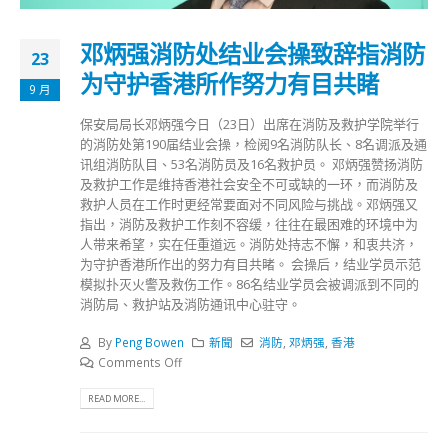
邓炳强消防处结业会操致辞指消防
23
为守护香港所作努力有目共睹
9 月
保安局局长邓炳强今日（23日）出席在消防及救护学院举行
的消防处第190届结业会操，检阅9名消防队长、8名调派及通
讯组消防队目、53名消防员及16名救护员。 邓炳强赞扬消防
及救护工作是维持香港社会安全不可或缺的一环，而消防及
救护人员在工作时更经常要面对不同风险与挑战。邓炳强又
指出，消防及救护工作刻不容缓，往往在最困难的环境中为
人带来希望，实在任重道远。消防处持志不懈，和衷共济，
为守护香港所作出的努力有目共睹。 会操后，结业学员示范
模拟扑灭火警及救伤工作。86名结业学员会被调派到不同的
消防局、救护站及消防通讯中心驻守。
By
Peng Bowen
新聞
消防
,
邓炳强
,
香港
Comments Off
READ MORE...