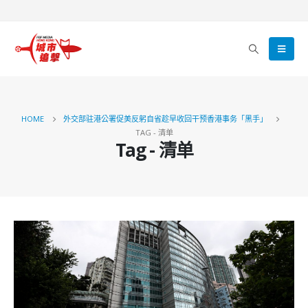
HOME
外交部驻港公署促美反躬自省趁早收回干预香港事务「黑手」
TAG -
清单
Tag - 清单