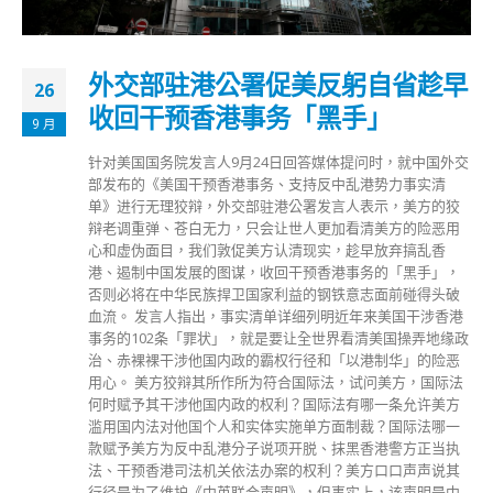
外交部驻港公署促美反躬自省趁早
26
收回干预香港事务「黑手」
9 月
针对美国国务院发言人9月24日回答媒体提问时，就中国外交
部发布的《美国干预香港事务、支持反中乱港势力事实清
单》进行无理狡辩，外交部驻港公署发言人表示，美方的狡
辩老调重弹、苍白无力，只会让世人更加看清美方的险恶用
心和虚伪面目，我们敦促美方认清现实，趁早放弃搞乱香
港、遏制中国发展的图谋，收回干预香港事务的「黑手」，
否则必将在中华民族捍卫国家利益的钢铁意志面前碰得头破
血流。 发言人指出，事实清单详细列明近年来美国干涉香港
事务的102条「罪状」，就是要让全世界看清美国操弄地缘政
治、赤裸裸干涉他国内政的霸权行径和「以港制华」的险恶
用心。 美方狡辩其所作所为符合国际法，试问美方，国际法
何时赋予其干涉他国内政的权利？国际法有哪一条允许美方
滥用国内法对他国个人和实体实施单方面制裁？国际法哪一
款赋予美方为反中乱港分子说项开脱、抹黑香港警方正当执
法、干预香港司法机关依法办案的权利？美方口口声声说其
行径是为了维护《中英联合声明》，但事实上，该声明是中