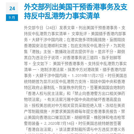
外交部列出美国干预香港事务及支
24
持反中乱港势力事实清单
9 月
外交部今日（24日）发表文章，列出美国干预香港事务、支
持反中乱港势力事实清单。 文章批评，美国插手香港内部事
务，大肆干涉中国内政；在港实施多项制裁措施，妄图阻挠
香港国安法在港顺利实施；包庇支持反中乱港分子，为其兜
售「港独」主张、散播政治谎言提供平台，是非不分、颠倒
黑白为违法分子说项，对香港事务说三道四、指手划脚等
等。 全文如下： 美国干预香港事务、支持反中乱港势力事实
清单 一、炮制涉港法案，抹黑中方对港政策，插手香港内部
事务，大肆干涉中国内政。 1. 2019年11月27日，时任美国总
统特朗普为显示对反中乱港势力支持、阻挠中国中央和香港
特区政府止暴制乱、恢复秩序的努力，签署美国国会炮制的
「香港人权与民主法案」和「禁止向香港警方出口相关弹药
物项法案」。有关法案污蔑中国中央政府破坏香港高度自
治，授权美总统对中方相关官员采取拒绝入境、冻结在美资
产等制裁措施，并要求美国务卿每年提交香港事务报告，禁
止美国向香港出口催泪瓦斯、胡椒喷雾、橡胶弹和电击枪等
警用装备。 2. 2020年7月14日，时任美国总统特朗普签署
「香港自治法案」。该法要求制裁所谓与中方违反涉港义务