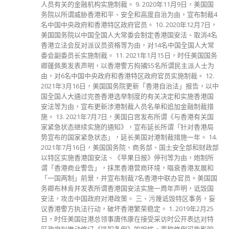
人员有关的金融机构实施制裁。 9. 2020年11月9日，美国国
务院以所谓威胁香港和平、安全和高度自治为由，宣布制裁4
名中国中央政府和香港特区政府官员。 10. 2020年12月7日，
美国国务院以中国全国人大常委会制定香港国安法、取消4名
香港立法会反对派议员资格等为由，对14名中国全国人大常
委会副委员长实施制裁。 11. 2021年1月15日，时任美国国务
卿蓬佩奥发表声明，以香港警方拘捕55名所谓民主派人士为
由，对6名中国中央政府和香港特区政府官员实施制裁。 12.
2021年3月16日，美国国务院更新「香港自治法」报告，以中
国全国人大通过完善香港选举制度的有关决定和实施香港国
安法等为由，宣布更新涉港制裁人员名单和追加金融制裁措
施。 13. 2021年7月7日，美国白宫发布所谓《与香港有关国
家紧急状态继续实施的通知》，宣布延长所谓「针对香港局
势宣布的国家紧急状态」，延长美国对港制裁措施一年。 14.
2021年7月16日，美国国务院、商务部、国土安全部和财政部
以特区实施香港国安法、《苹果日报》停刊等为由，炮制所
谓「香港商业警告」，抹黑香港营商环境，唱衰香港发展和
「一国两制」前景，并宣布制裁7名香港中联办官员。美国国
务卿布林肯并发表所谓香港国安法实施一周年声明，诋毁国
安法，攻击中国政府对港政策。 三、污蔑诋毁特区事务，妄
议香港警方执法行动，破坏香港繁荣稳定。 1. 2019年2月25
日，时任美国驻港总领事唐伟康在接受采访时公开表达对特