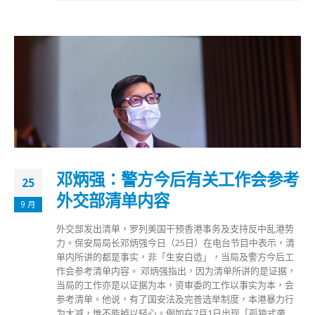
邓炳强：警方今后有关工作会参考
25
外交部清单内容
9 月
外交部发出清单，罗列美国干预香港事务及支持反中乱港势
力。保安局局长邓炳强今日（25日）在电台节目中表示，清
单内所讲的都是事实，非「生安白造」，当局及警方今后工
作会参考清单内容。 邓炳强指出，因为清单所讲的是证据，
当局的工作亦是以证据为本，资审委的工作以事实为本，会
参考清单。他说，有了国安法及完善选举制度，本港暴力行
为大减，惟不能掉以轻心。例如在7月1日出现「孤狼式袭