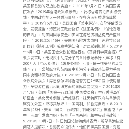
区政府拟推动修订《逃犯条例》的担忧，声称修例可能影响
美国和香港的双边协议实施。 2. 2019年3月21日，美国国务
院发表「2019年香港政策法报告」，妄称香港言论自由被侵
蚀，中国政府加大干预香港事务，在多方面对香港造成损
害。 3. 2019年5月7日，美国国会「美中经济与安全评估委员
会」发表报告，污蔑特区政府修订《逃犯条例》「侵蚀香港
的自治」，对美国国家安全和美国在港经济利益构成严重风
险。 4. 2019年5月16日，美国国务院发表声明，诬称特区政
府修订《逃犯条例》威胁香港法治，对此感到担忧。 5. 2019
年6月19日，美国国会众议长佩洛西在《基督科学箴言报》早
餐会发言时，无视反中乱港分子的各种极端暴行，声称「有
200万人上街反对修订《逃犯条例》，那不是一道美丽的风景
线吗？」，公然纵容和鼓励反中乱港分子采取违法暴力手段
同中央和特区政府对抗。 6. 2019年7月26日，时任美国国会
众议院外委会主席恩格尔诬称香港警方在处理示威中使用暴
力，令香港在管治和司法方面的国际声誉受损。 7. 2019年9
月17日，美国「国会—行政部门中国委员会」举行香港局势
听证会，美化反修例暴力示威游行，抹黑特区政府与香港警
察有关处置，诬称其破坏「一国两制」和香港自治。 8. 2019
年9月28日，美国「国会—行政部门中国委员会」就香港「占
中」五周年发表声明，抹黑「一国两制」和中央对港政策。
9. 2019年10月7日，时任美国总统特朗普表示，希望香港抗议
问题人道解决，香港民众很伟大，他们挥舞美国国旗，有超