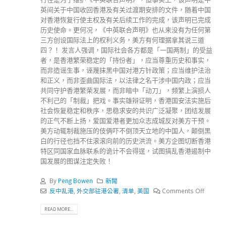
英间关于中国收回香港及有关过渡期安排的文件，随着中国
对香港恢复行使主权及有关后续工作的完成，该声明已完成
历史使命。更何况，《中英联合声明》也从来没有为任何第
三方创设国际法上的权利义务，美方有何理据拿其说三道
四？！ 发言人强调，国际社会各方都是「一国两制」的受益
者，是香港繁荣稳定的「持份者」，应当尊重历史和事实，
而非造谣生事，诬蔑抹黑中国对港方针政策；应当维护法治
和正义，而非歪曲国际法，以法律之名干涉中国内政；应当
共同守护香港繁荣发展，而非暗中「动刀」，频繁上演损人
不利己的「制裁」把戏。事实雄辩证明，香港国安法实施后
社会恢复稳定和秩序，思稳求安的共识广泛凝聚，团结发展
的正气不断上扬，爱国爱港者更加众志成城反对美方干预。
美方动辄制裁施压的伎俩吓不倒顶天立地的中国人，颠倒黑
白的行径也挡不住滚滚向前的历史洪流。美方企图切断香港
特区同国家血脉联系的诡计不会得逞，试图搞乱香港遏制中
国发展的图谋注定失败！
By
Peng Bowen
新聞
反中乱港
,
外交部驻港公署
,
清单
,
美国
Comments Off
READ MORE...