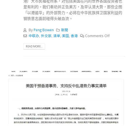
港广大市民福祉所系，对包括美国在内的世界各国投资者也
是有利的。我们奉劝并正告美方，及早认清大势，那些企图
「以港遏华」的外部势力，必将在中华民族捍卫国家利益的
钢铁意志面前碰得头破血流。
By
Peng Bowen
新聞
中联办
,
外交部
,
清单
,
美国
,
香港
Comments Off
READ MORE...