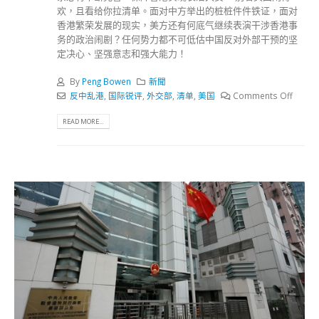
欢，且看给你拉清单。面对中方举出的桩桩件件铁证，面对
香港繁荣发展的现实，美方还有何底气继续表演干涉香港事
务的政治闹剧？任何势力都不可低估中国反对外部干预的坚
定决心、坚强意志和强大能力！
By
Peng Bowen
新聞
反中乱港
,
国际锐评
,
外交部
,
清单
,
美国
Comments Off
READ MORE...