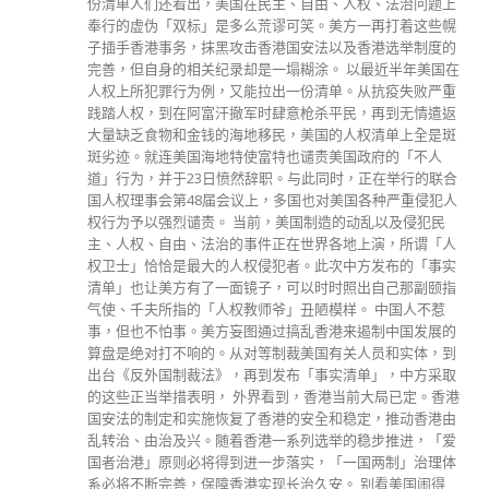
份清单人们还看出，美国在民主、自由、人权、法治问题上
奉行的虚伪「双标」是多么荒谬可笑。美方一再打着这些幌
子插手香港事务，抹黑攻击香港国安法以及香港选举制度的
完善，但自身的相关纪录却是一塌糊涂。 以最近半年美国在
人权上所犯罪行为例，又能拉出一份清单。从抗疫失败严重
践踏人权，到在阿富汗撤军时肆意枪杀平民，再到无情遣返
大量缺乏食物和金钱的海地移民，美国的人权清单上全是斑
斑劣迹。就连美国海地特使富特也谴责美国政府的「不人
道」行为，并于23日愤然辞职。与此同时，正在举行的联合
国人权理事会第48届会议上，多国也对美国各种严重侵犯人
权行为予以强烈谴责。 当前，美国制造的动乱以及侵犯民
主、人权、自由、法治的事件正在世界各地上演，所谓「人
权卫士」恰恰是最大的人权侵犯者。此次中方发布的「事实
清单」也让美方有了一面镜子，可以时时照出自己那副颐指
气使、千夫所指的「人权教师爷」丑陋模样。 中国人不惹
事，但也不怕事。美方妄图通过搞乱香港来遏制中国发展的
算盘是绝对打不响的。从对等制裁美国有关人员和实体，到
出台《反外国制裁法》，再到发布「事实清单」，中方采取
的这些正当举措表明， 外界看到，香港当前大局已定。香港
国安法的制定和实施恢复了香港的安全和稳定，推动香港由
乱转治、由治及兴。随着香港一系列选举的稳步推进，「爱
国者治港」原则必将得到进一步落实，「一国两制」治理体
系必将不断完善，保障香港实现长治久安。 别看美国闹得