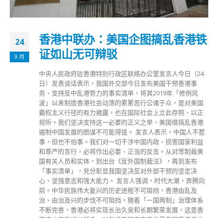
香港中联办：美国企图搞乱香港铁
24
证如山无可辩驳
9 月
中央人民政府驻香港特别行政区联络办公室发言人今日（24
日）发表谈话表示，我国外交部今日发布美国干预香港事
务、支持反中乱港势力的事实清单，将其2019年「修例风
波」以来制造香港社会动荡的累累恶行公诸于众，是对美国
霸权主义行径的有力揭露，也在国际社会上立此存照、以正
视听。我们坚决支持这一必要的正义之举，美国借搞乱香港
遏制中国发展的图谋不可能得逞。 发言人表示，中国人不惹
事，但也不怕事。我们对一切干涉中国内政、损害国家利益
和尊严的言行，必将作出必要、正当的反击。从对等制裁美
国有关人员和实体，到出台《反外国制裁法》，再到发布
「事实清单」，充分彰显我国坚决反对外部干预的坚定决
心、坚强意志和强大能力。 发言人强调，时代大潮，奔腾向
前。中华民族伟大复兴的历史进程不可阻挡，香港由乱及
治、由治及兴的步伐不可阻挡。随着「一国两制」治理体系
不断完善，香港必将实现长治久安和长期繁荣发展，这是香