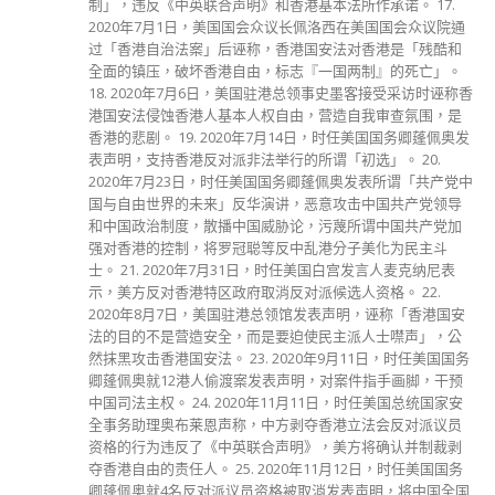
制」，违反《中英联合声明》和香港基本法所作承诺。 17.
2020年7月1日，美国国会众议长佩洛西在美国国会众议院通
过「香港自治法案」后诬称，香港国安法对香港是「残酷和
全面的镇压，破坏香港自由，标志『一国两制』的死亡」。
18. 2020年7月6日，美国驻港总领事史墨客接受采访时诬称香
港国安法侵蚀香港人基本人权自由，营造自我审查氛围，是
香港的悲剧。 19. 2020年7月14日，时任美国国务卿蓬佩奥发
表声明，支持香港反对派非法举行的所谓「初选」。 20.
2020年7月23日，时任美国国务卿蓬佩奥发表所谓「共产党中
国与自由世界的未来」反华演讲，恶意攻击中国共产党领导
和中国政治制度，散播中国威胁论，污蔑所谓中国共产党加
强对香港的控制，将罗冠聪等反中乱港分子美化为民主斗
士。 21. 2020年7月31日，时任美国白宫发言人麦克纳尼表
示，美方反对香港特区政府取消反对派候选人资格。 22.
2020年8月7日，美国驻港总领馆发表声明，诬称「香港国安
法的目的不是营造安全，而是要迫使民主派人士噤声」，公
然抹黑攻击香港国安法。 23. 2020年9月11日，时任美国国务
卿蓬佩奥就12港人偷渡案发表声明，对案件指手画脚，干预
中国司法主权。 24. 2020年11月11日，时任美国总统国家安
全事务助理奥布莱恩声称，中方剥夺香港立法会反对派议员
资格的行为违反了《中英联合声明》，美方将确认并制裁剥
夺香港自由的责任人。 25. 2020年11月12日，时任美国国务
卿蓬佩奥就4名反对派议员资格被取消发表声明，将中国全国