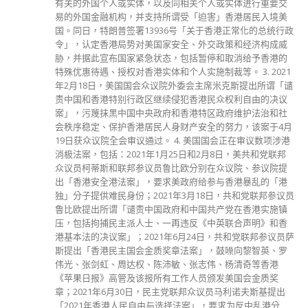
有关的外国个人或实体，以及同相关个人或实体进行重要交
易的外国金融机构，并支持所谓受「迫害」香港居民入境美
国。同日，特朗普签署13936号「关于香港正常化的总统行政
令」，认定香港局势对美国家安全、外交政策和经济构成威
胁，并据此宣布国家紧急状态，包括暂停和取消给予香港的
特殊优惠待遇、授权对香港实体和个人实施制裁等。 3. 2021
年2月18日，美国国会众议院外委会主席米克斯提出所谓「谴
责中国和香港特别行政区继续侵犯香港民众权利自由的决议
案」，污蔑抹黑中国中央政府和香港特区政府维护法治和社
会秩序稳定、保护香港居民人身财产安全的努力，该案于4月
19日获众议院全会审议通过。 4. 美国国会正在审议数项涉港
消极法案，包括：2021年1月25日和2月8日，美共和党联邦
众议员柯蒂斯和联邦参议员鲁比欧分别在众议院、参议院提
出「香港安全港法案」，要求美政府给参与香港暴乱的「港
独」分子提供难民身份；2021年3月18日，共和党联邦参议员
鲁比欧提出所谓「谴责中国政府和中国共产党在香港实施镇
压，包括拘捕民主派人士、一再违反《中英联合声明》和香
港基本法的决议案」；2021年6月24日，共和党联邦参议员萨
斯提出「香港民主国会金质奖章法案」，鼓噪向黎智英、罗
伟光、张剑虹、周达权、陈沛敏、张志伟、杨清奇等香港
《苹果日报》高管及该报所有工作人员颁发美国会金质奖
章；2021年6月30日，民主党联邦众议员马利诺夫斯基提出
「2021年香港人民自由与选择法案」，要求为反中乱港分