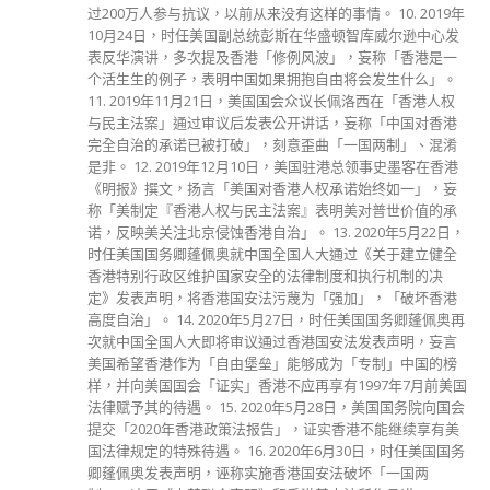
过200万人参与抗议，以前从来没有这样的事情。 10. 2019年
10月24日，时任美国副总统彭斯在华盛顿智库威尔逊中心发
表反华演讲，多次提及香港「修例风波」，妄称「香港是一
个活生生的例子，表明中国如果拥抱自由将会发生什么」。
11. 2019年11月21日，美国国会众议长佩洛西在「香港人权
与民主法案」通过审议后发表公开讲话，妄称「中国对香港
完全自治的承诺已被打破」，刻意歪曲「一国两制」、混淆
是非。 12. 2019年12月10日，美国驻港总领事史墨客在香港
《明报》撰文，扬言「美国对香港人权承诺始终如一」，妄
称「美制定『香港人权与民主法案』表明美对普世价值的承
诺，反映美关注北京侵蚀香港自治」。 13. 2020年5月22日，
时任美国国务卿蓬佩奥就中国全国人大通过《关于建立健全
香港特别行政区维护国家安全的法律制度和执行机制的决
定》发表声明，将香港国安法污蔑为「强加」，「破坏香港
高度自治」。 14. 2020年5月27日，时任美国国务卿蓬佩奥再
次就中国全国人大即将审议通过香港国安法发表声明，妄言
美国希望香港作为「自由堡垒」能够成为「专制」中国的榜
样，并向美国国会「证实」香港不应再享有1997年7月前美国
法律赋予其的待遇。 15. 2020年5月28日，美国国务院向国会
提交「2020年香港政策法报告」，证实香港不能继续享有美
国法律规定的特殊待遇。 16. 2020年6月30日，时任美国国务
卿蓬佩奥发表声明，诬称实施香港国安法破坏「一国两