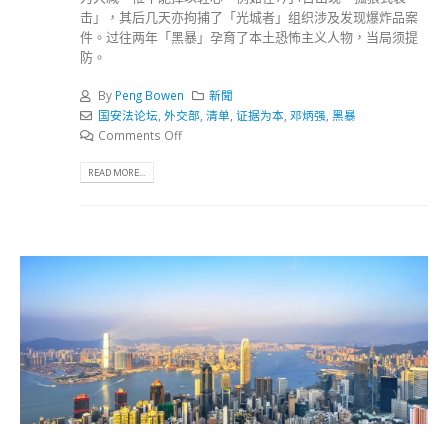
击」，其后几天亦拘捕了「光城者」组织涉及发现爆炸品案
件。过往两年「黑暴」孕育了本土恐怖主义人物，当局须提
防。
By
Peng Bowen
新聞
国安法论坛
,
外交部
,
清单
,
证据为本
,
邓炳强
,
黑暴
Comments Off
READ MORE...