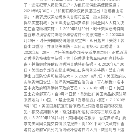
子、违法犯罪人员提供庇护，为他们提供赴美便捷通道；
2021年6月30日，共和党联邦众议员佩里提出「香港自由法
案」，要求授权美总统承认香港特区是「独立国家」。 二、
悍然实施制裁，妄图阻挠香港国安法和中国全国人大有关决
定在香港顺利实施。 1. 2020年5月29日，时任美国总统特朗
普宣布取消香港特殊地位和香港商业优惠措施。 2. 2020年6
月29日，时任美国国务卿蓬佩奥宣布，即日起禁止美防卫装
备出口香港，并限制美国防、军民两用技术出口香港。 3.
2020年6月29日，时任美国商务部长罗斯发表声明，正式取消
对香港的特殊贸易待遇，禁止向香港出售军民两用高科技装
备，并将继续评估取消香港其他特别待遇。 4. 2020年6月30
日，美国商务部宣布终止香港出口许可例外待遇，禁止向香
港出口国防设备和敏感技术。 5. 2020年8月7日，美国政府以
实施香港国安法、破坏香港高度自治为由，宣布制裁11名中
国中央政府和香港特区政府官员。 6. 2020年8月11日，美国
国土安全部宣布，自9月25日起，香港出口美国商品必须注明
来源地为「中国」，禁止使用「香港制造」标签。 7. 2020年
8月19日，美国国务院宣布暂停或终止同香港签署的移交逃
犯、移交被判刑人员、豁免国际船运利得税等三项双边协
议。 8. 2020年10月14日，美国国务院根据「香港自治法」要
求向美国国会提交首份涉港报告，将10名中国中央政府和香
港特区政府官员列为所谓破坏香港自治人员，威胁对与上述