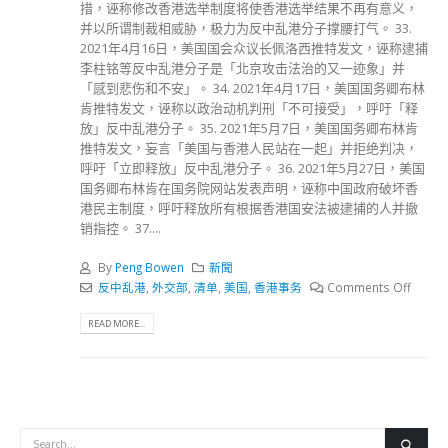
措，诬称修改香港选举制度将使香港选举结果不再有意义，
并以所谓制裁相威胁，极力为反中乱港分子撑腰打气。 33.
2021年4月16日，美国国会众议长佩洛西推特发文，诬称逮捕
李柱铭等反中乱港分子是「北京攻击法治的又一迹象」并
「感到悲伤和不安」。 34. 2021年4月17日，美国国务卿布林
肯推特发文，诬称以政治动机判刑「不可接受」，呼吁「释
放」反中乱港分子。 35. 2021年5月7日，美国国务卿布林肯
推特发文，妄言「美国与香港人民站在一起」并拒绝判决，
呼吁「立即释放」反中乱港分子。 36. 2021年5月27日，美国
国务卿布林肯在国务院网站发表声明，诬称中国政府破坏香
港民主制度，呼吁释放所有根据香港国安法被逮捕的人并撤
销指控。 37....
By
Peng Bowen
新聞
反中乱港
,
外交部
,
清单
,
美国
,
香港事务
Comments Off
READ MORE...