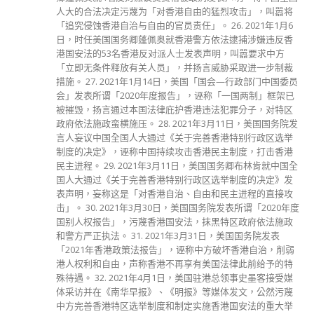
人大的合法决定污蔑为「对香港自由的猛烈攻击」，叫嚣将
「追究侵蚀香港自治与自由的官员责任」。 26. 2021年1月6
日，时任美国国务卿蓬佩奥就香港警方依法逮捕涉嫌违反香
港国安法的53名香港反对派人士发表声明，叫嚣要求中方
「立即无条件释放有关人员」，并扬言威胁采取进一步制裁
措施。 27. 2021年1月14日，美国「国会—行政部门中国委员
会」发表所谓「2020年度报告」，诬称「一国两制」框架已
被摧毁，扬言通过本国法律庇护香港违法犯罪分子，对特区
政府依法施政蛮横施压。 28. 2021年3月11日，美国国务院发
言人妄议中国全国人大通过《关于完善香港特别行政区选举
制度的决定》，诬称中国持续攻击香港民主制度，打击香港
民主进程。 29. 2021年3月11日，美国国务卿布林肯就中国全
国人大通过《关于完善香港特别行政区选举制度的决定》发
表声明，妄称这是「对香港自治、自由和民主进程的直接攻
击」。 30. 2021年3月30日，美国国务院发表所谓「2020年度
国别人权报告」，污蔑香港国安法，抹黑特区政府依法施政
和警方严正执法。 31. 2021年3月31日，美国国务院发表
「2021年香港政策法报告」，诬称中方破坏香港自治，削弱
港人权利和自由，声称香港不再享有美国法律此前给予的特
殊待遇。 32. 2021年4月1日，美国驻港总领事史墨客接受媒
体采访并在《南华早报》、《明报》等媒体发文，公然污蔑
中方完善香港特区选举制度和制定实施香港国安法的重大举