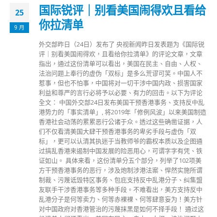
国际锐评｜别看美国闹得欢且看给
25
你拉清单
9 月
外交部昨日（24日）发布了 央视新闻昨日发表题为《国际锐
评｜别看美国闹得欢，且看给你拉清单》的评论文章，文章
指出，通过这份清单可以看出，美国在民主、自由、人权、
法治问题上奉行的虚伪「双标」是多么荒谬可笑。中国人不
惹事，但也不怕事，中国将对一切干涉中国内政、损害国家
利益和尊严的言行必将予以必要、有力的回击。以下为评论
全文： 中国外交部24日发布美国干预香港事务、支持反中乱
港势力的「事实清单」, 将2019年「修例风波」以来美国制造
香港社会动荡的累累恶行公诸于众。透过这些确凿证据，人
们不仅看清美国大肆干预香港事务的卑劣手段与虚伪「双
标」，更可以认清其执迷于当教师爷的霸权本质以及企图通
过搞乱香港来遏制中国发展的险恶用心，可谓字字有凭、铁
证如山。 具体来看，这份清单分五个部分，列举了102项美
方干预香港事务的恶行，涉及炮制涉港法案、悍然实施所谓
制裁、污蔑诋毁特区事务、包庇支持反中乱港分子、纠集盟
友联手干涉香港事务等多种手段。不难看出，美方支持反中
乱港分子是何等卖力、何等赤裸裸、何等肆意妄为！美方针
对中国政府对香港管治的污蔑抹黑是如何不择手段！ 通过这