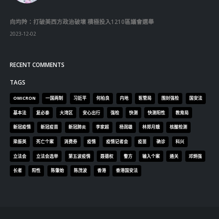
向均羚：打破美西方政治破壞 積極投入1210區議會選舉
2023-12-02
RECENT COMMENTS
TAGS
OMICRON
一国两制
习近平
何柏良
内地
医管局
围封强检
国安法
基本法
复必泰
大湾区
安心出行
强检
快测
快测阳性
教育局
新冠疫情
新冠疫苗
新冠肺炎
李家超
杨润雄
林郑月娥
核酸检测
梁振英
死亡个案
消费券
疫情
疫情记者会
疫苗
确诊
科兴
立法会
立法会选举
第五波疫情
聂德权
警方
输入个案
通关
邓炳强
长者
阳性
陈肇始
陈茂波
香港
香港国安法