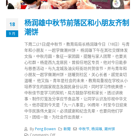
杨润雄中秋节前落区和小朋友齐制
18
潮饼
9 月
下周二(21日)是中秋节，教育局局长杨润雄今日（18日）与青
年和小朋友，一起学做潮州饼。 杨润雄下午在其社交媒体发
文指，中秋月圆，象征一家团圆，提醒与家人团聚，也要关
心社群。杨是西九龙居民，曾担任地区专员，他对今日能参
与慈善活动，与九龙城及油尖旺街坊共贺佳节，并与青年和
小朋友一起学做潮州饼，送暖到社区，关心长者，感觉亲切
温暖。 他又指，青年是社会的未来，教育局重视在学校从小
培养学生的国家观念及国民身份认同，同时学习传统美德。
中秋佳节是学习的契机，局方鼓励学校和家长，透过讲故
事、制作灯笼及分享应节食品等，让同学认识及珍视中华文
化。他亦提到今天是「九一八事变」90周年，时至今日迎来
中华民族伟大复兴，必须感谢和纪念先辈，也要向他们学
习，团结一致，为社会作出贡献。
By
Peng Bowen
新聞
中秋节
,
杨润雄
,
潮州饼
Comments Off