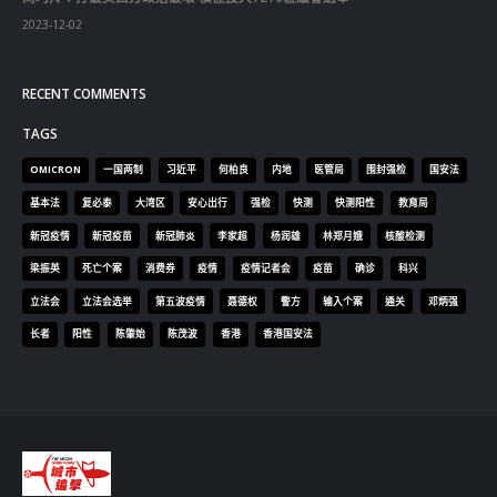
2023-12-02
RECENT COMMENTS
TAGS
OMICRON
一国两制
习近平
何柏良
内地
医管局
围封强检
国安法
基本法
复必泰
大湾区
安心出行
强检
快测
快测阳性
教育局
新冠疫情
新冠疫苗
新冠肺炎
李家超
杨润雄
林郑月娥
核酸检测
梁振英
死亡个案
消费券
疫情
疫情记者会
疫苗
确诊
科兴
立法会
立法会选举
第五波疫情
聂德权
警方
输入个案
通关
邓炳强
长者
阳性
陈肇始
陈茂波
香港
香港国安法