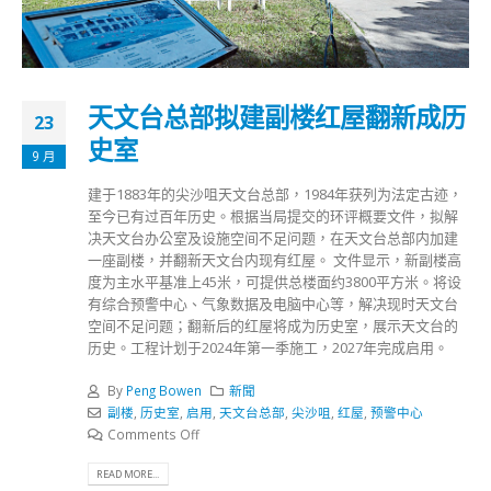
天文台总部拟建副楼红屋翻新成历
23
史室
9 月
建于1883年的尖沙咀天文台总部，1984年获列为法定古迹，
至今已有过百年历史。根据当局提交的环评概要文件，拟解
决天文台办公室及设施空间不足问题，在天文台总部内加建
一座副楼，并翻新天文台内现有红屋。 文件显示，新副楼高
度为主水平基准上45米，可提供总楼面约3800平方米。将设
有综合预警中心、气象数据及电脑中心等，解决现时天文台
空间不足问题；翻新后的红屋将成为历史室，展示天文台的
历史。工程计划于2024年第一季施工，2027年完成启用。
By
Peng Bowen
新聞
副楼
,
历史室
,
启用
,
天文台总部
,
尖沙咀
,
红屋
,
预警中心
Comments Off
READ MORE...