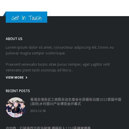
Get In Touch
ABOUT US
Lorem ipsum dolor sit amet, consectetur adipiscing elit. Donec eu
pulvinar magna semper scelerisque.
Praesent venenatis turpis vitae purus semper, eget sagittis velit
venenatis ptent taciti sociosqu ad litora…
VIEW MORE
RECENT POSTS
香港全港各区工商联永远名誉会长吴锡有出席2023首届中国
(深圳)乡村振兴产业博览会开幕式
2023-12-18
向均羚：打破美西方政治破壞 積極投入1210區議會選舉