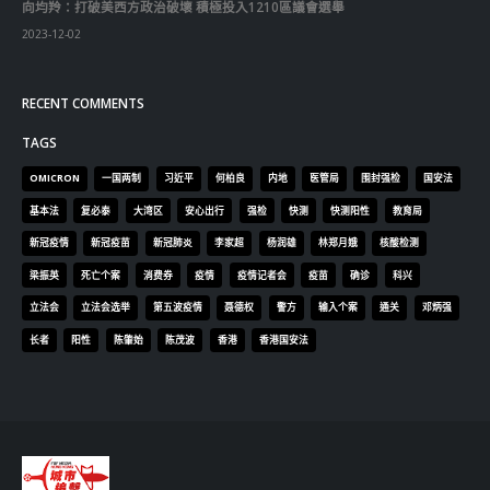
向均羚：打破美西方政治破壞 積極投入1210區議會選舉
2023-12-02
RECENT COMMENTS
TAGS
OMICRON
一国两制
习近平
何柏良
内地
医管局
围封强检
国安法
基本法
复必泰
大湾区
安心出行
强检
快测
快测阳性
教育局
新冠疫情
新冠疫苗
新冠肺炎
李家超
杨润雄
林郑月娥
核酸检测
梁振英
死亡个案
消费券
疫情
疫情记者会
疫苗
确诊
科兴
立法会
立法会选举
第五波疫情
聂德权
警方
输入个案
通关
邓炳强
长者
阳性
陈肇始
陈茂波
香港
香港国安法