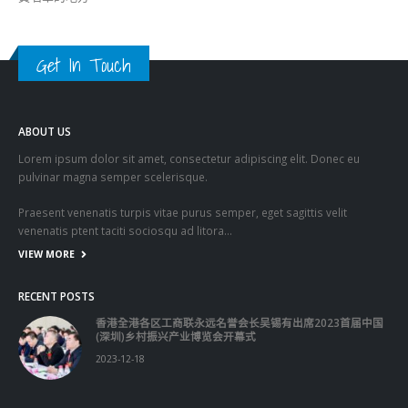
Get In Touch
ABOUT US
Lorem ipsum dolor sit amet, consectetur adipiscing elit. Donec eu
pulvinar magna semper scelerisque.
Praesent venenatis turpis vitae purus semper, eget sagittis velit
venenatis ptent taciti sociosqu ad litora…
VIEW MORE
RECENT POSTS
香港全港各区工商联永远名誉会长吴锡有出席2023首届中国
(深圳)乡村振兴产业博览会开幕式
2023-12-18