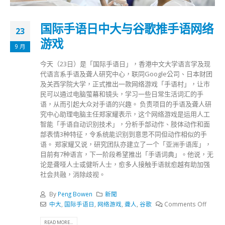
国际手语日中大与谷歌推手语网络
23
游戏
9 月
今天（23日）是「国际手语日」，香港中文大学语言学及现
代语言系手语及聋人研究中心，联同Google公司、日本财团
及关西学院大学，正式推出一款网络游戏「手语村」，让市
民可以通过电脑萤幕和镜头，学习一些日常生活词汇的手
语，从而引起大众对手语的兴趣。 负责项目的手语及聋人研
究中心助理电脑主任郑家耀表示，这个网络游戏是运用人工
智能「手语自动识别技术」，分析手部动作、肢体动作和面
部表情3种特征，令系统能识别到意思不同但动作相似的手
语。 郑家耀又说，研究团队亦建立了一个「亚洲手语库」，
目前有7种语言，下一阶段希望推出「手语词典」。他说，无
论是聋哑人士或健听人士，愈多人接触手语就愈越有助加强
社会共融，消除歧视。
By
Peng Bowen
新聞
中大
,
国际手语日
,
网络游戏
,
聋人
,
谷歌
Comments Off
READ MORE...