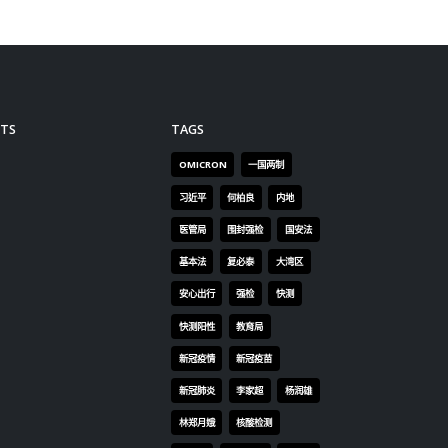
TS
TAGS
OMICRON
一国两制
习近平
何柏良
内地
医管局
围封强检
国安法
基本法
复必泰
大湾区
安心出行
强检
快测
快测阳性
教育局
新冠疫情
新冠疫苗
新冠肺炎
李家超
杨润雄
林郑月娥
核酸检测