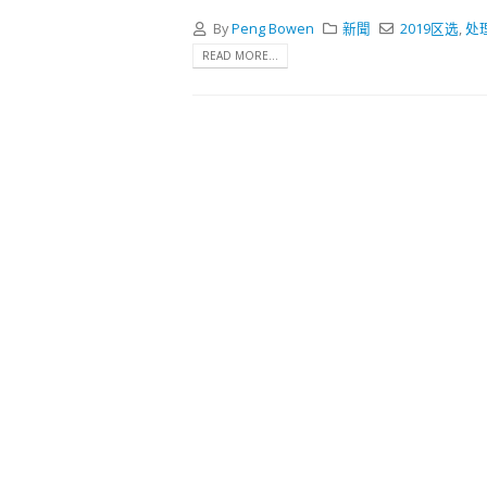
式
2023-12-
By
Peng Bowen
新聞
2019区选
,
处
READ MORE...
向均羚
1210
2023-12-
選舉日
2023-11-