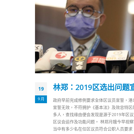
林郑：2019区选出问
19
9 月
政府早前完成修例要求全体区议员宣誓，港岛
宣誓无效，不符拥护《基本法》及效忠特区的
多人，查找缘由便会发现是源于2019年
区议会运作及功能问题。 林郑月娥今早视
当中有多少名在任区议员符合公职人员要求