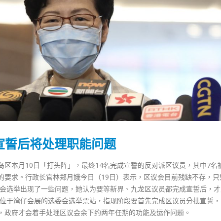
题宣誓后将处理职能问题
区本月10日「打头阵」，最终14名完成宣誓的反对派区议员，其中7名
要求。行政长官林郑月娥今日（19日）表示，区议会目前残缺不存，只剩
区议会选举出现了一些问题，她认为要等新界、九龙区议员都完成宣誓后，
香港全港各区工商联永远名誉
選舉日踴躍投票 文: 朱家健
察位于湾仔会展的选委会选举票站，指现阶段要首先完成区议员分批宣誓，
会长吴锡有出席2023首届中国
2023-11-30
，政府才会着手处理区议会余下约两年任期的功能及运作问题。
(深圳)乡村振兴产业博览会开幕