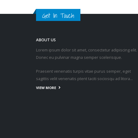
Get In Touch
ABOUT US
Lorem ipsum dolor sit amet, consectetur adipiscing elit.
Donec eu pulvinar magna semper scelerisque.
Praesent venenatis turpis vitae purus semper, eget
sagittis velit venenatis ptent taciti sociosqu ad litora…
VIEW MORE