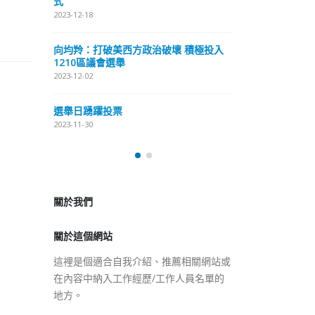
式
抹黑候選人涉選
2023-12-18
2023-11-30
向均羚：打破美西方政治破壞 積極投入
预约一
香
1210區議會選舉
图
2023-12-02
2023
選舉日踴躍投票
2023-11-30
關於我們
關於這個網站
這裡是個適合自我介紹、推薦相關網站或
在內容中納入工作經歷/工作人員名單的
地方。