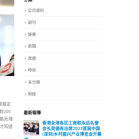
公司資料
副刊
娛樂
新聞
旅遊
時尚
未分類
財經
被裁定
200
最新報導
才能处理
香港全港各区工商联永远名誉
選舉日踴躍投票
才知道
会长吴锡有出席2023首届中国
2023-11-30
(深圳)乡村振兴产业博览会开幕