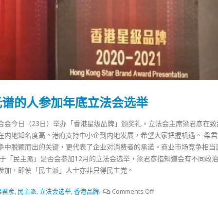
光谱的人参加年底立法会选举
合会今日（23日）举办「香港星级品牌」颁奖礼。立法会主席梁君彦在致
在内地知名度高。港府支持中小企到内地发展，希望大家把握机遇。 梁君
争中脱颖而出的关键，更代表了企业对消费者的承诺。商业市场竞争相当
对于「民主派」是否会参加12月的立法会选举，梁君彦指知道会有不同政
参加，即使「民主派」人士亦非只得民主党。
梁君彦
,
民主派
,
立法会选举
,
香港品牌
Comments Off