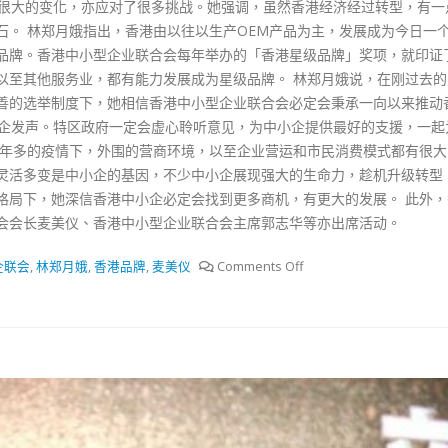
了很大的变化，亦应对了很多挑战。她强调，虽然香港经济经过转型，有一
石。 林郑月娥指出，香港由以往以生产OEM产品为主，发展成为今日一
品牌。香港中小型企业联合会每年举办的「香港星级品牌」奖项，就印证
以至其他服务业，都有能力发展成为星级品牌。 林郑月娥说，在刚过去的
善的选举制度下，她相信香港中小型企业联合会必定会秉承一向以来推动
小企发声。特区政府一定会虚心聆听意见，为中小企提供最好的支援，一起
一年多的疫情下，外围的营商环境，以至企业营运和市民消费模式都有很大
灵活多变是中小企的基因，不少中小企展现强大的生命力，趁机升级转型
格局下，她深信香港中小企必定会找到更多商机，有更大的发展。 此外，
会会长麦美仪、香港中小型企业联合会主席郭志华等亦出席活动。
企联会
,
林郑月娥
,
香港品牌
,
麦美仪
Comments Off
選舉日踴躍投票 文: 朱家健
香港全港各区工
会长吴锡有出席2
2023-11-30
(深圳)乡村振