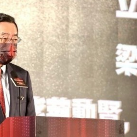
式
抹黑候選人涉選舉舞弊 文: 朱家健
2023-12-18
2023-11-30
向均羚：打破美西方政治破
香港公院探访明起无须预约一
1210區議會選舉
图睇清最新安排
2023-12-02
2023-01-31
選舉日踴躍投票
2023-11-30