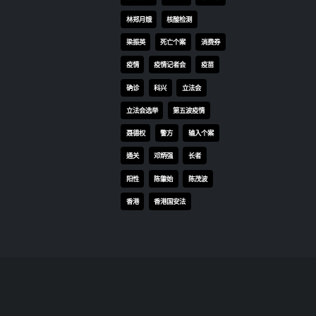
林郑月娥
核酸检测
梁振英
死亡个案
消费券
疫情
疫情记者会
疫苗
确诊
科兴
立法会
立法会选举
第五波疫情
聂德权
警方
输入个案
通关
邓炳强
长者
阳性
陈肇始
陈茂波
香港
香港国安法