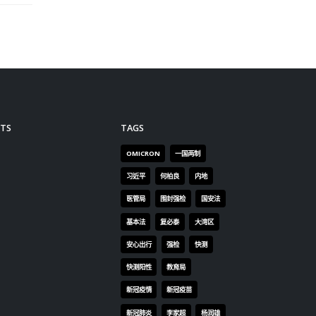
TS
TAGS
OMICRON
一国两制
习近平
何柏良
内地
医管局
围封强检
国安法
基本法
复必泰
大湾区
安心出行
强检
快测
快测阳性
教育局
新冠疫情
新冠疫苗
新冠肺炎
李家超
杨润雄