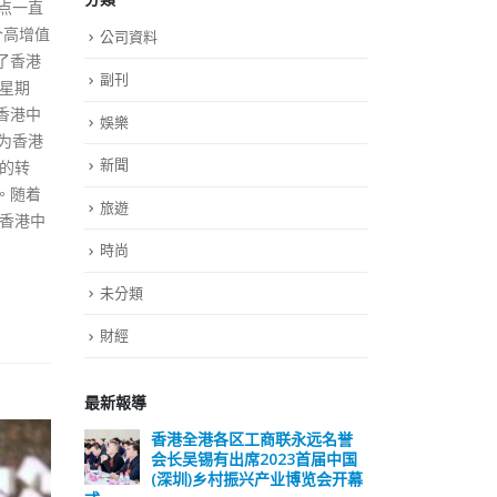
点一直
个高增值
公司資料
了香港
副刊
星期
香港中
娛樂
为香港
新聞
的转
。随着
旅遊
香港中
時尚
未分類
財經
最新報導
商联永远名誉
選舉日踴躍投票 文: 朱家健
023首届中国
2023-11-30
兴产业博览会开幕