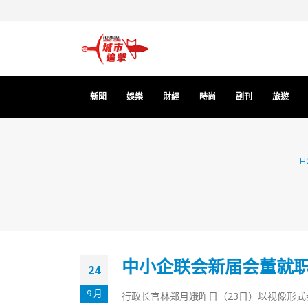
新聞
娛樂
財經
時尚
副刊
旅遊
H
中小企联会新届会董就
24
9 月
行政长官林郑月娥昨日（23日）以视像形