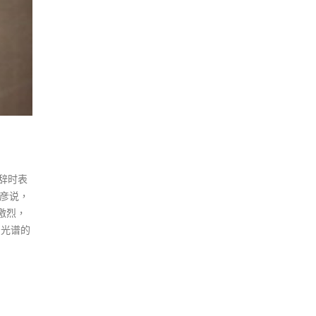
辞时表
彦说，
激烈，
治光谱的