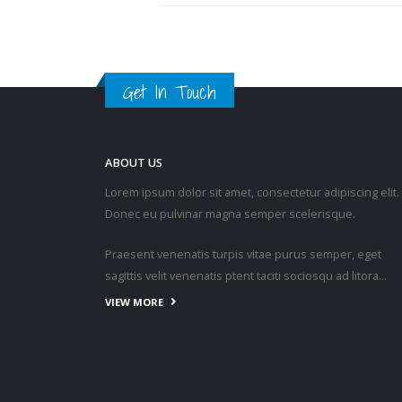
Get In Touch
ABOUT US
Lorem ipsum dolor sit amet, consectetur adipiscing elit.
Donec eu pulvinar magna semper scelerisque.
Praesent venenatis turpis vitae purus semper, eget
sagittis velit venenatis ptent taciti sociosqu ad litora…
VIEW MORE