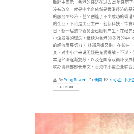
致辞中表示，香港的经济在过去25年经历
没有改变，就是中小企依然是香港经济的基
的服务型经济，甚至创造了不少成功的香港
的企业，不论是工业生产、创新科技、饮食
日，新一届选举委员会已顺利产生。在经完
小企发展的理念，继续为香港30多万的中
的经济发展努力。 林郑月娥又指，在长达
变，对中小企来说无疑是充满挑战。不过，
本港经济逐渐复苏，以及在国家双循环发展
联办协调部部长朱文、香港中小型企业联合
By
Peng Bowen
新聞
中小企
,
中小
READ MORE...
香港全港各区工商联永远名誉
会长吴锡有出席2023首届中国
(深圳)乡村振兴产业博览会开幕