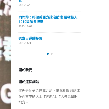
式
抹黑候選人涉選舉舞弊 文: 朱家健
2023-12
2023-11-30
壞 積極投入
向均
香港公院探访明起无须预约一
121
图睇清最新安排
2023-12
2023-01-31
選舉
2023-11
關於我們
關於這個網站
這裡是個適合自我介紹、推薦相關網站或
在內容中納入工作經歷/工作人員名單的
地方。