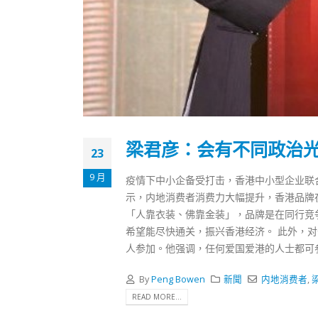
梁君彦：会有不同政治
23
9 月
疫情下中小企备受打击，香港中小型企业联
示，内地消费者消费力大幅提升，香港品牌
「人靠衣装、佛靠金装」，品牌是在同行竞
希望能尽快通关，振兴香港经济。 此外，
人参加。他强调，任何爱国爱港的人士都可
By
Peng Bowen
新聞
内地消费者
,
READ MORE...