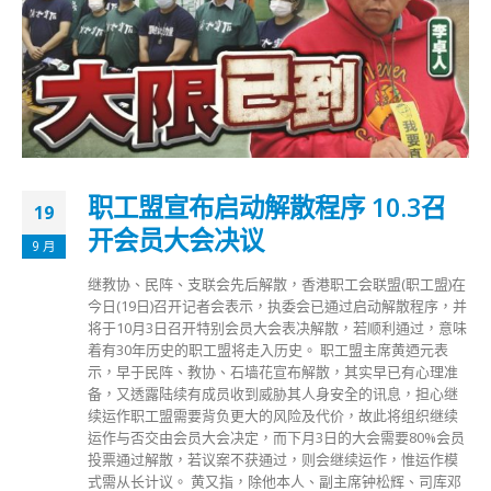
职工盟宣布启动解散程序 10.3召
19
开会员大会决议
9 月
继教协、民阵、支联会先后解散，香港职工会联盟(职工盟)在
今日(19日)召开记者会表示，执委会已通过启动解散程序，并
将于10月3日召开特别会员大会表决解散，若顺利通过，意味
着有30年历史的职工盟将走入历史。 职工盟主席黄迺元表
示，早于民阵、教协、石墙花宣布解散，其实早已有心理准
备，又透露陆续有成员收到威胁其人身安全的讯息，担心继
续运作职工盟需要背负更大的风险及代价，故此将组织继续
运作与否交由会员大会决定，而下月3日的大会需要80%会员
投票通过解散，若议案不获通过，则会继续运作，惟运作模
式需从长计议。 黄又指，除他本人、副主席钟松辉、司库邓