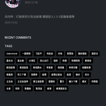
2023-12-18
向均羚：打破美西方政治破壞 積極投入1210區議會選舉
2023-12-02
RECENT COMMENTS
TAGS
OMICRON
一国两制
习近平
何柏良
内地
医管局
围封强检
国安法
基本法
复必泰
大湾区
安心出行
强检
快测
快测阳性
教育局
新冠疫情
新冠疫苗
新冠肺炎
李家超
杨润雄
林郑月娥
核酸检测
梁振英
死亡个案
消费券
疫情
疫情记者会
疫苗
确诊
科兴
立法会
立法会选举
第五波疫情
聂德权
警方
输入个案
通关
邓炳强
长者
阳性
陈肇始
陈茂波
香港
香港国安法