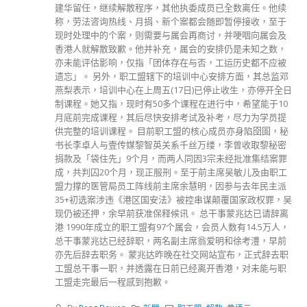
建华留任，继续解散程序，其他执委成员已全数离任。他续
称，劳法咨询热线、月捐、新个案都会随即暂停接收，至于
现时处理中的个案，则需要与属会再商讨，并哽咽向属会及
香港人就解散致歉。他并补充，属会的安排仍是未知之数，
亦未能评估影响，仅指「团体存在与否，工运历史都不应被
遗忘」。 另外，职工盟辖下的培训中心安排方面，其总监邓
燕梨表示，培训中心在上周五(17日)已停止收生，亦停开全日
制课程。她又指，现时有50多个课程在进行中，希望能于10
月底前完成课程，其后尽快安排考试及补考，尽力为学员提
供完整的培训课程。 目前职工盟的核心成员亦身陷囹圄，秘
书长李卓人与壹传媒黎智英关系千丝万缕，李曾收取黎秘密
捐款及「袋住先」9个月，而两人同因3宗未经批准集结案罪
成，共判囚20个月，现正服刑。至于前主席吴敏儿及由职工
盟力撑的医管局员工阵线前主席余慧明，因参与去年民主派
35+初选案涉违《港区国安法》被控串谋颠覆国家政权罪，吴
现仍被还押，余早前获准保释候讯。 总干事蒙兆达已请辞离
港 1990年成立的职工盟有97个属会，会员人数有14.5万人，
总干事蒙兆达已经辞职，两名副主席翁爱明和徐考澧，早前
亦先后辞去职务。 蒙兆达昨晚在社交网站宣布，正式辞去职
工盟总干事一职，并透露在日前已经离开香港，对未能与职
工盟走完最后一程感到抱歉。