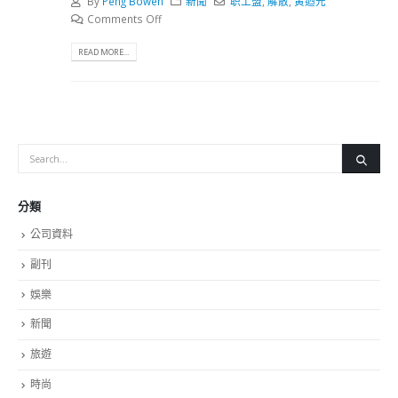
By
Peng Bowen
新聞
职工盟
,
解散
,
黄迺元
Comments Off
READ MORE...
分類
公司資料
副刊
娛樂
新聞
旅遊
時尚