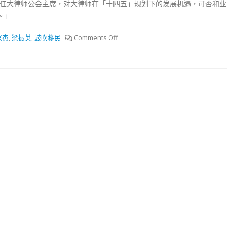
曾任大律师公会主席，对大律师在「十四五」规划下的发展机遇，可否和业
抹黑候選人涉選舉舞弊 文: 朱家健
18
。」
2023-11-30
：打破美西方政治破壞 積極投入
家杰
,
梁振英
,
鼓吹移民
Comments Off
香港公院探访明起无须
區議會選舉
图睇清最新安排
02
2023-01-31
踴躍投票
30