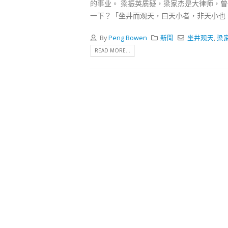
式
的事业。 梁振英质疑，梁家杰是大律师，
2023-12-
一下？「坐井而观天，曰天小者，非天小也
向均羚
By
Peng Bowen
新聞
坐井观天
,
梁
1210
READ MORE...
2023-12-
選舉日
2023-11-