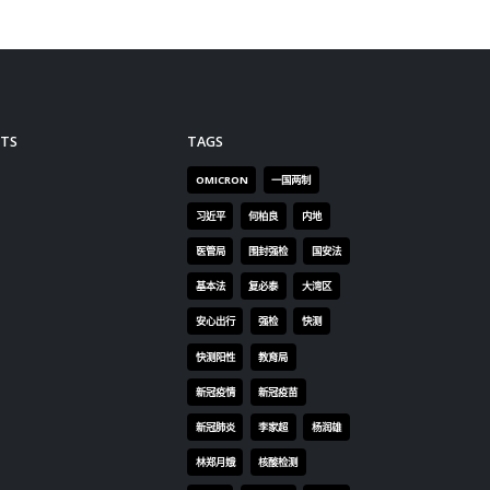
TS
TAGS
OMICRON
一国两制
习近平
何柏良
内地
医管局
围封强检
国安法
基本法
复必泰
大湾区
安心出行
强检
快测
快测阳性
教育局
新冠疫情
新冠疫苗
新冠肺炎
李家超
杨润雄
林郑月娥
核酸检测