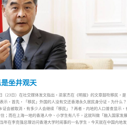
民是坐井观天
日（23日）在社交媒体发文指出，梁家杰在《明报》的文章鼓吹移民，是
英表示，首先，「移民」外国的人没有交还香港永久居民身分证，为什么？
乡证会被取消，有多少人会继续「移民」？再者，内地的人口普查显示，有
香港全港各区工商联永远名誉
選舉日踴躍投票 文: 朱家健
地居住；而在上海一地的香港人中、小学生有八千，这就叫做「融入国家发
会长吴锡有出席2023首届中国
2023-11-30
，当年在李克强总理访问香港大学时闹事的一名学生，今天就在中国内地发
(深圳)乡村振兴产业博览会开幕