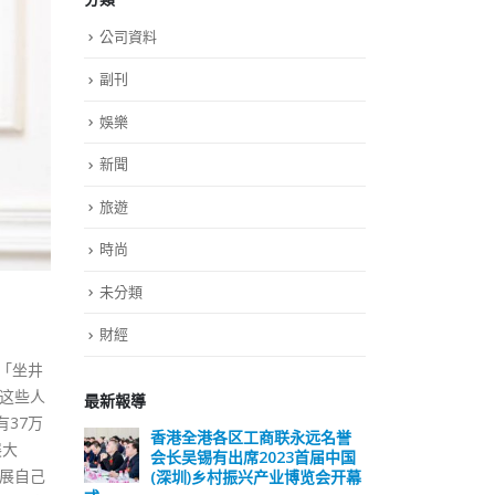
公司資料
副刊
娛樂
新聞
旅遊
時尚
未分類
財經
「坐井
这些人
最新報導
37万
香港全港各区工商联永远名誉
選舉日踴躍投票
展大
会长吴锡有出席2023首届中国
2023-11-30
展自己
(深圳)乡村振兴产业博览会开幕