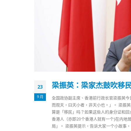
梁振英：梁家杰鼓吹移
23
9 月
全国政协副主席、香港前行政长官梁振英今
而观天，曰天小者，非天小也。」。 梁振
算是「移民」吗？如果这些人的身分证和回
香港人（亦即20个香港人就有一个)在内
局」。 梁振英提示，告诉大家一个小故事