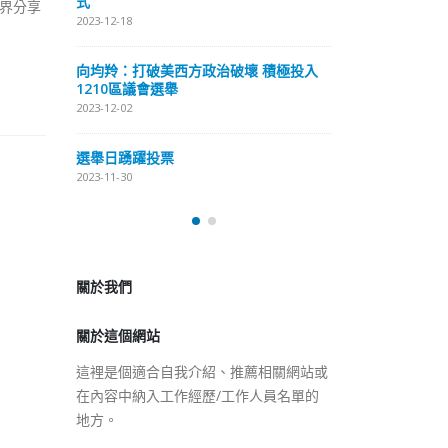
式
界分享
抹黑候選人涉選
2023-12-18
2023-11-30
向均羚：打破美西方政治破壞 積極投入
预约一
香
1210區議會選舉
图
2023-12-02
2023
選舉日踴躍投票
2023-11-30
關於我們
關於這個網站
這裡是個適合自我介紹、推薦相關網站或
在內容中納入工作經歷/工作人員名單的
地方。