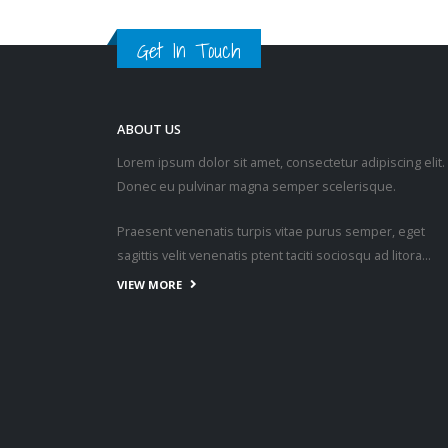
Get In Touch
ABOUT US
Lorem ipsum dolor sit amet, consectetur adipiscing elit.
Donec eu pulvinar magna semper scelerisque.
Praesent venenatis turpis vitae purus semper, eget
sagittis velit venenatis ptent taciti sociosqu ad litora…
VIEW MORE