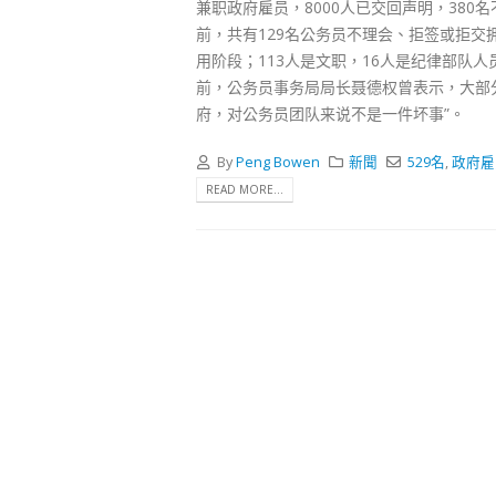
式
兼职政府雇员，8000人已交回声明，38
2023-12-
前，共有129名公务员不理会、拒签或拒交
用阶段；113人是文职，16人是纪律部队
向均羚
前，公务员事务局局长聂德权曾表示，大部
1210
府，对公务员团队来说不是一件坏事”。
2023-12-
By
Peng Bowen
新聞
529名
,
政府雇
選舉日
READ MORE...
2023-11-