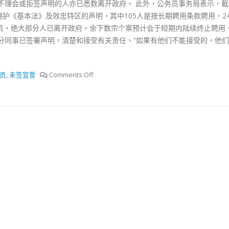
0名不理会或拒签声明的人亦已悉数离开政府。 此外，公务员事务局表示，
抹黑候選人涉選舉舞弊 文: 朱家健
18
拥护《基本法》及效忠特区的声明，其中105人是按长期聘用条款聘用，2
2023-11-30
人员，绝大部分人已离开政府。余下数宗个案预计会于短期内陆续终止聘用。
：打破美西方政治破壞 積極投入
分同事已签署声明，清楚和接受有关责任，“如果有他们不能接受的，他
香港公院探访明起无须
區議會選舉
图睇清最新安排
02
2023-01-31
员
,
未签宣誓
Comments Off
踴躍投票
30