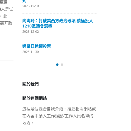
式
截至目
抹黑候選人涉選
2023-12-18
4人是试
2023-11-30
 此
向均羚：打破美西方政治破壞 積極投入
们离开政
预约一
香
1210區議會選舉
图
2023-12-02
2023
選舉日踴躍投票
2023-11-30
關於我們
關於這個網站
這裡是個適合自我介紹、推薦相關網站或
在內容中納入工作經歷/工作人員名單的
地方。