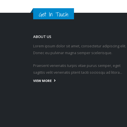
Get In Touch
ABOUT US
Lorem ipsum dolor sit amet, consectetur adipiscing elit.
Donec eu pulvinar magna semper scelerisque.
Praesent venenatis turpis vitae purus semper, eget
sagittis velit venenatis ptent taciti sociosqu ad litora…
VIEW MORE