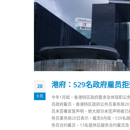
港府：529名政府雇员
20
9 月
今年1月起，香港特区政府要求全体现职公
员政府雇员。香港特区政府公务员事务局20
员未签署宣誓声明，绝大部分未签声明者已
务员事务局20日表示，截至8月底，529名
务员合约雇员，13名退休后服务合约雇员