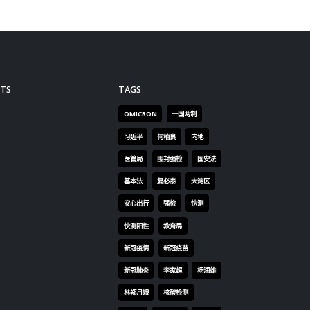
TS
TAGS
OMICRON
一国两制
习近平
何柏良
内地
医管局
围封强检
国安法
基本法
复必泰
大湾区
安心出行
强检
快测
快测阳性
教育局
新冠疫情
新冠疫苗
新冠肺炎
李家超
杨润雄
林郑月娥
核酸检测