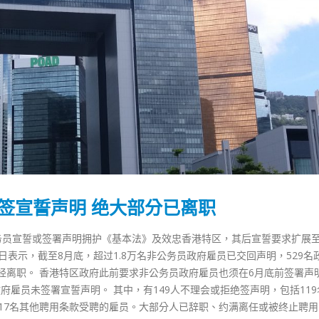
拒签宣誓声明 绝大部分已离职
务员宣誓或签署声明拥护《基本法》及效忠香港特区，其后宣誓要求扩展
日表示，截至8月底，超过1.8万名非公务员政府雇员已交回声明，529名
经离职。 香港特区政府此前要求非公务员政府雇员也须在6月底前签署声
香港全港各区工商联永远名誉
選舉日踴躍投票 文: 朱家健
政府雇员未签署宣誓声明。 其中，有149人不理会或拒绝签声明，包括11
会长吴锡有出席2023首届中国
2023-11-30
及17名其他聘用条款受聘的雇员。大部分人已辞职、约满离任或被终止聘
(深圳)乡村振兴产业博览会开幕