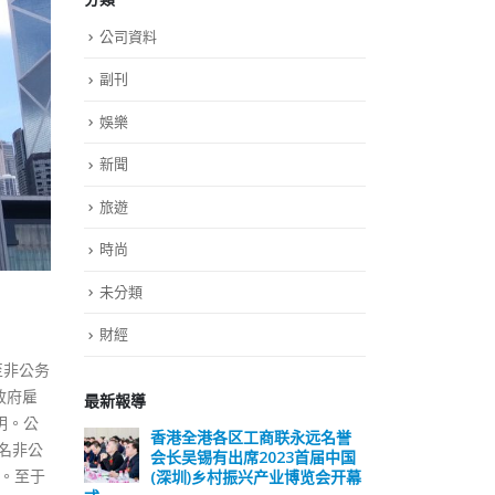
公司資料
副刊
娛樂
新聞
旅遊
時尚
未分類
財經
至非公务
政府雇
最新報導
明。公
香港全港各区工商联永远名誉
選舉日踴躍投票
9名非公
会长吴锡有出席2023首届中国
2023-11-30
用。至于
(深圳)乡村振兴产业博览会开幕