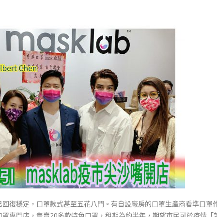
式
選人涉選舉舞弊 文: 朱家健
2023-12-18
30
向均羚：打破美西方政治破壞 積
香港公院探访明起无须预约一
1210區議會選舉
图睇清最新安排
2023-12-02
2023-01-31
選舉日踴躍投票
2023-11-30
已回復穩定，口罩款式甚至五花八門。有自設廠房的口罩生產商看準口罩
口罩專門店，售賣20多款特色口罩，租期為約半年，期望市民可於疫情「