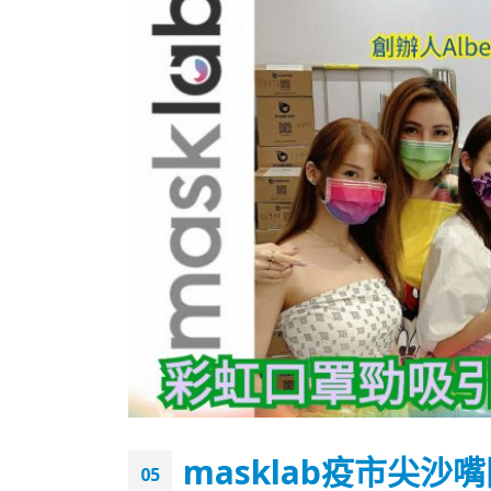
香港全港各区工商联永远名誉
選舉日
会长吴锡有出席2023首届中国
2023-11-
masklab疫市尖沙
(深圳)乡村振兴产业博览会开幕
05