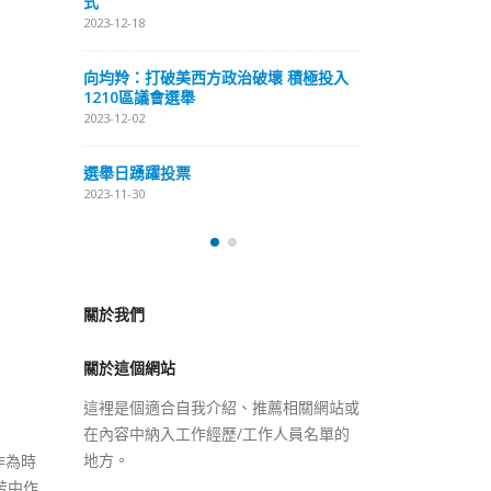
式
抹黑候選人涉選舉舞弊 文: 朱家健
2023-12-18
2023-11-30
極投入
向均羚：打破
香港公院探访明起无须预约一
1210區議會
图睇清最新安排
2023-12-02
2023-01-31
選舉日踴躍投
2023-11-30
關於我們
關於這個網站
這裡是個適合自我介紹、推薦相關網站或
在內容中納入工作經歷/工作人員名單的
地方。
作為時
苦中作