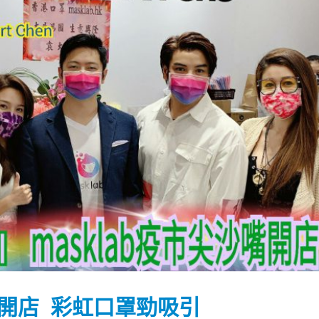
踴躍投票 文: 朱家健
香港全港各区工商联永
会长吴锡有出席2023首
30
嘴開店 彩虹口罩勁吸引
(深圳)乡村振兴产业博