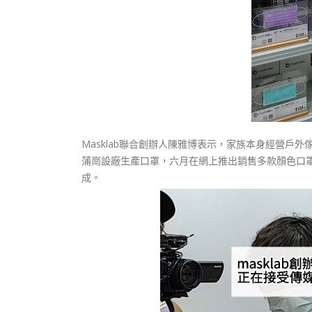
Masklab聯合創辦人陳雅博表示，家族本身經營
蒲崗設廠生產口罩，六月在網上推出銷售多款顏色口
成。