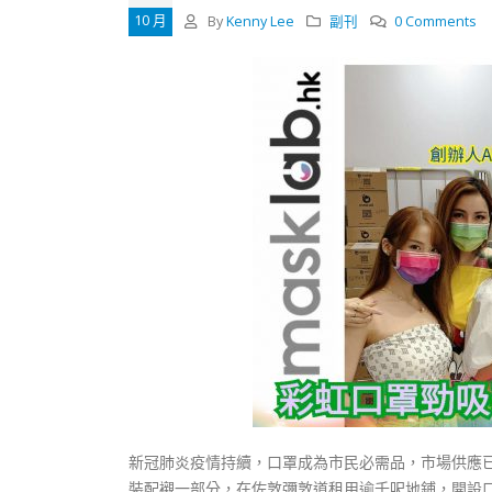
式
抹黑候
10 月
By
Kenny Lee
副刊
0 Comments
2023-12-18
2023-11-
向均羚：打破美西方政治破壞 積極投入
1210區議會選舉
2023-12-02
選舉日踴躍投票
2023-11-30
新冠肺炎疫情持續，口罩成為市民必需品，市場供應
裝配襯一部分，在佐敦彌敦道租用逾千呎地鋪，開設