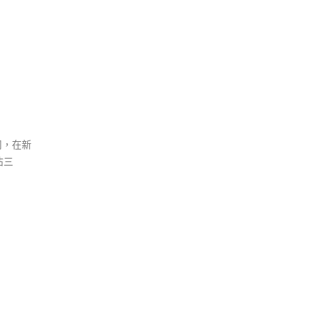
司，在新
佔三