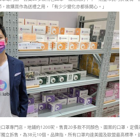
節，故購買作為送禮之用，「有少少變化亦都係開心。」
設口罩專門店，地鋪約1200呎，售賣20多款不同顏色、圖案的口罩，定價為
可獨立拆售，為38元10個。品牌指，所有口罩均達美國及歐盟最高標準，達