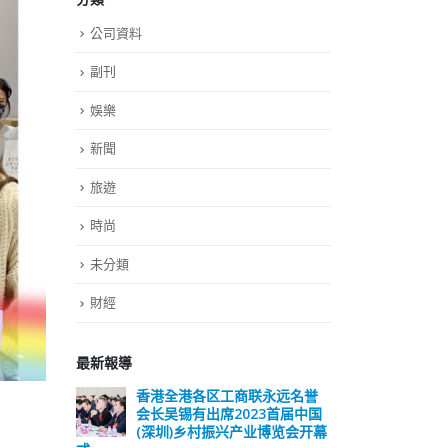
公司資料
副刊
娛樂
新聞
旅遊
時尚
未分類
財經
最新報導
远名誉
選舉日踴躍投票 文: 朱家健
香
届中国
会长
2023-11-30
览会开幕
(深