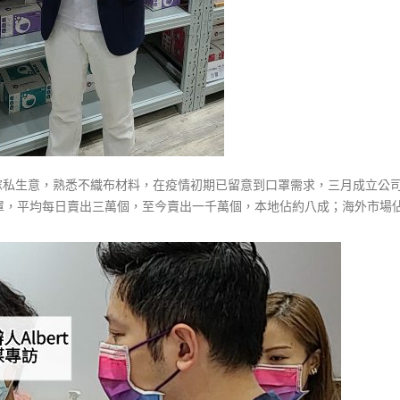
戶外傢私生意，熟悉不織布材料，在疫情初期已留意到口罩需求，三月成立公
罩，平均每日賣出三萬個，至今賣出一千萬個，本地佔約八成；海外市場