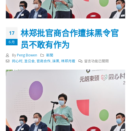
林郑批官商合作遭抹黑令官
17
员不敢有作为
6 月
By
Peng Bowen
新聞
在
同心村
,
圣公会
,
官商合作
,
抹黑
,
林郑月娥
留言功能已關閉
〈林
郑
批
官
商
合
作
遭
抹
黑
令
官