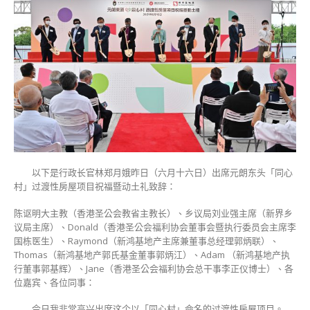
以下是行政长官林郑月娥昨日（六月十六日）出席元朗东头「同心
村」过渡性房屋项目祝福暨动土礼致辞：
陈讴明大主教（香港圣公会教省主教长）、乡议局刘业强主席（新界乡
议局主席）、Donald（香港圣公会福利协会董事会暨执行委员会主席李
国栋医生）、Raymond（新鸿基地产主席兼董事总经理郭炳联）、
Thomas（新鸿基地产郭氏基金董事郭炳江）、Adam （新鸿基地产执
行董事郭基辉）、Jane（香港圣公会福利协会总干事李正仪博士）、各
位嘉宾、各位同事：
今日我非常高兴出席这个以「同心村」命名的过渡性房屋项目。