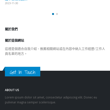
Get In Touch
ABOUT US
Lorem ipsum dolor sit amet, consectetur adipiscing elit. Donec eu
pulvinar magna semper scelerisque.
Praesent venenatis turpis vitae purus semper, eget sagittis velit
venenatis ptent taciti sociosqu ad litora…
VIEW MORE
RECENT POSTS
香港全港各区工商联永远名誉会长吴锡有出席2023首届中国
(深圳)乡村振兴产业博览会开幕式
2023-12-18
向均羚：打破美西方政治破壞 積極投入1210區議會選舉
2023-12-02