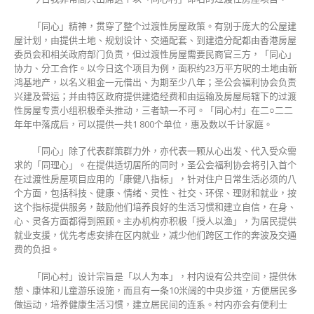
「同心」精神，贯穿了整个过渡性房屋政策。有别于庞大的公屋建
屋计划，由提供土地、规划设计、交通配套、到建造分配都由香港房屋
委员会和相关政府部门负责，但过渡性房屋需要民商官三方，「同心」
协力、分工合作。以今日这个项目为例，面积约23万平方呎的土地由新
鸿基地产，以名义租金一元借出、为期至少八年；圣公会福利协会负责
兴建及营运；并由特区政府提供建造经费和由运输及房屋局辖下的过渡
性房屋专责小组积极牵头推动，三者缺一不可。「同心村」在二○二二
年年中落成后，可以提供一共1 800个单位，惠及数以千计家庭。
「同心」除了代表群策群力外，亦代表一颗从心出发、代入受众需
求的「同理心」。在提供适切居所的同时，圣公会福利协会将引入首个
在过渡性房屋项目应用的「康健八指标」，针对住户日常生活必须的八
个方面，包括科技、健康、情绪、灵性、社交、环保、理财和就业，按
这个指标提供服务，鼓励他们培养良好的生活习惯和建立自信，在身、
心、灵各方面都得到照顾。主办机构亦积极「授人以渔」，为居民提供
就业支援，优先考虑安排在区内就业，减少他们跨区工作的奔波及交通
费的负担。
「同心村」设计宗旨是「以人为本」，村内设有公共空间，提供休
憩、康体和儿童游乐设施，而且有一条10米阔的中央步道，方便居民多
做运动，培养健康生活习惯，建立居民间的连系。村内亦会有便利士