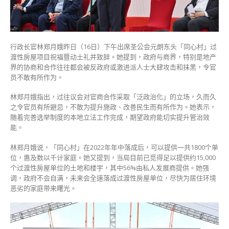
员
不
敢
有
行政长官林郑月娥昨日（16日）下午出席圣公会元朗东头「同心村」过
作
渡性房屋项目祝福暨动土礼并致辞。她提到，政府与商界，特别是地产
为〉
界的协商和合作往往都会被反政府或激进派人士大肆攻击和抺黑，令官
中
员不敢有所作为。
林郑月娥指出，过往议会对官商合作采取「泛政治化」的立场，久而久
之令官员有所避忌，不敢为提升施政、改善民生而有所作为。她表示，
随着完善选举制度的本地立法工作完成，期望政府能切实提升管治效
能。
林郑月娥说，「同心村」在2022年年中落成后，可以提供一共1800个单
位，惠及数以千计家庭。她又提到，当局目前已觅得足以提供约15,000
个过渡性房屋单位的土地和楼宇，其中56%由私人发展商提供。她强
调，政府不会自满，未来会全速落成过渡性房屋单位，尽快为居住环境
恶劣的家庭带来曙光。