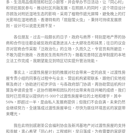
多、生活用品借用馆和社区小厨等，并会举办节日活动，让「同心村」
和邻近居民参与，推动社区共融发展。在照顾人的同时，这个项目设计
亦顾及对附近湿地生态的影响，采用了植物作遮光屏障，避免晚上的灯
光影响在湿地栖息、香港特有的「屈翅萤火虫」，秉持可持续发展原
则，设计可以说是无微不至。
各位朋友，过去一段颇长的日子，政府与商界，特别是地产界的协
商和合作往往都会被反政府或激进派人士大肆攻击和抺黑；往日的议会
亦对官商合作采取「泛政治化」的立场，久而久之，令官员有所避忌，
不敢为提升施政、改善民生而有所作为。随着完善特区选举制度的本地
立法工作完成，我期望能见到特区切实提升管治效能。
事实上，过渡性房屋计划的推展对社会带来一定的启发。过渡性房
屋专责小组的同事在过程中与业主、营运机构紧密联系，跟他们实地视
察及商讨，协助进行初步评估，与各政府部门协调，再协助营运机构计
算及申请资金等。这协作精神和团队的付出带来有目共睹的成绩，我们
现时已觅得足以提供约15 000个过渡性房屋单位的土地和楼宇，其中
56%，即超过一半，是由私人发展商提供；但我们不会自满，未来仍然
会继续努力，全速落成过渡性房屋单位，尽快为居住环境恶劣的家庭带
来曙光。
我在此特别感谢圣公会福利协会及新鸿基地产对过渡性房屋的支持
和贡献，衷心希望「同心村」工程顺利，早日落成，为有需要的家庭提