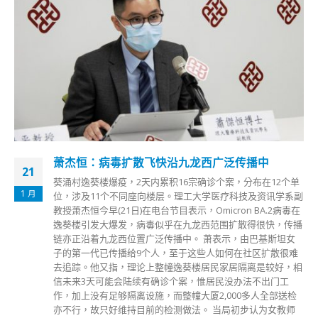
杭州2022年亚残运会将延办香港代表团表理解
18
原定于2022年10月9日至15日在中国杭州举行的第4届亚残运
5 月
会将延期举办，新的举办日期将由亚残奥委员会、中国残奥委
员会、杭州亚残组委协商一致后对外公布。亚残运香港代表团
团长陆子聪日前（17日）对延期表示理解，希望各持份者及运
动员能协力调整身心状态，为延期的比赛作更佳准备。 香港
残疾人奥委会表示，定必与各参与是次亚残运的持份者（包括
运动员、教练及各体育总会等）保持紧密联系，并适时调整各
项准备工作，以协助运动员更畅顺地备战亚残运。
read more