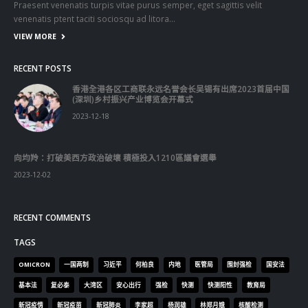
RECENT COMMENTS
TAGS
OMICRON
一国两制
习近平
何柏良
内地
医管局
围封强检
国安法
基本法
复必泰
大湾区
安心出行
强检
快测
快测阳性
教育局
新冠疫情
新冠疫苗
新冠肺炎
李家超
杨润雄
林郑月娥
核酸检测
梁振英
死亡个案
消费券
疫情
疫情记者会
疫苗
确诊
科兴
立法会
立法会选举
第五波疫情
聂德权
警方
输入个案
通关
邓炳强
长者
阳性
陈肇始
陈茂波
香港
香港国安法
© Copyright 2019. All Rights Reserved.