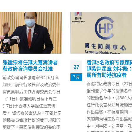
香港3名政府专家顾问获颁
黎智英李柱铭何俊仁
16
铜紫荆星章 刘宇隆：荣誉
会终止会籍
属所有助港抗疫者
9 月
香港赛马会于本月2日发
香港特区政府今日（27日）于宪
告，指已终止14名人士
报刊登了今年的授勋名单。今年
即时生效。名单包括壹传
的授勋名单中，共889人获得前
英、民主党李柱铭及何俊
任行政长官林郑月娥颁授勋衔及
马会知情人士透露，马会
作出嘉奖。在抗疫期间，多位专
对涉及刑事案件人士作出
家顾问为特区政府出谋献策，其
籍决定，是基于事件有损
中，刘宇隆、刘泽星、孔繁毅等
马会形象。 正在赤柱监