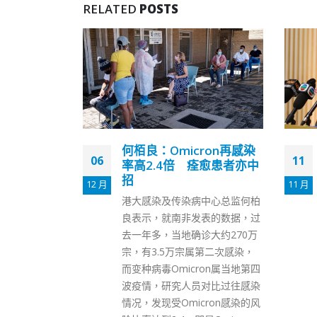
RELATED
POSTS
ron再感染
张建宗将任港大嘉宾讲者
11
27
痊愈患者亦中
获政府咨询委员会批准
11 月
7 月
前政务司司长张建宗今年6月底
中心总监何柏
卸任，前任行政长官及政治委任
表的数据，过
官员离职后工作咨询委员会今日
诊大约270万
（11日）批准他明日及下周三
第二次感染，
(17日)于香港大学担任嘉宾讲
ron属当地第四
者。 咨询委员会认为，在张建宗
对比过往感染
遵循委员会所建议的若干规限的
cron感染的风
前提下，离职后拟接受的委约不