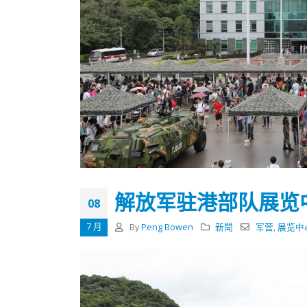
解放军驻港部队展览
08
7 月
By
Peng Bowen
新聞
军营
,
展览中
香港全港各区工商联永远名誉
選舉日
会长吴锡有出席2023首届中国
2023-11-
(深圳)乡村振兴产业博览会开幕