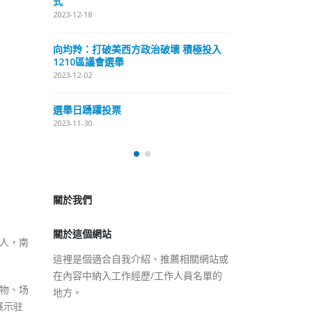
式
抹黑候選人涉選舉舞弊 文: 朱家健
2023-12-18
2023-11-30
極投入
向均羚：打破
香港公院探访明起无须预约一
1210區議會
图睇清最新安排
2023-12-02
2023-01-31
選舉日踴躍投
2023-11-30
關於我們
關於這個網站
這裡是個適合自我介紹、推薦相關網站或
在內容中納入工作經歷/工作人員名單的
人，南
地方。
物、场
展示驻