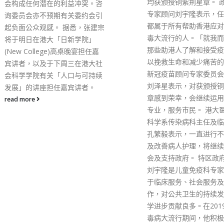
均获颁授铜紫荆星章。 政府抗疫
黎智英，先后因为3宗非
专家顾问刘宇隆表示，任何荣誉
合共判囚20个月，包括因
都属于所有帮助香港应对新冠病
月18日和8月31日非法
毒大流行的人。「就我而言，是
今年4月16日已被判监1
那些助港人了解和接受疫苗接种
其后他因前年10.1非法
以挽救生命和减少痛苦的人」。
案，于今年5月28日再被
新冠疫苗顾问专家委员会召集人
月，而当中6个月刑期与
刘泽星表示，对获颁授铜紫荆星
宗非法游行案的刑期分期
章感到荣幸，会继续运用自己的
即3案合共判囚20个月。
专业，服务市民。 港大医学院内
俊仁因前年8.18、10.1、
科学系传染病科主任及临床教授
10.20，以及去年6.4等
孔繁毅表示，一直进行不同研究
集结案，被控明知而参与
及改善病人护理，将继续服务社
他人参与未经批准集结罪
会及支持政府。 特区政府表示，
囚18个月。而李柱铭则于
刘宇隆是儿童免疫科专家，致力
月因于前年8.18非法集
于临床服务、社会服务及国际工
定参与未经批准集结罪，
作，对公共卫生的持续发展及医
狱11个月，缓刑2年。
学进步贡献良多。在2019冠状病
read more
毒病大流行期间，他积极向市民