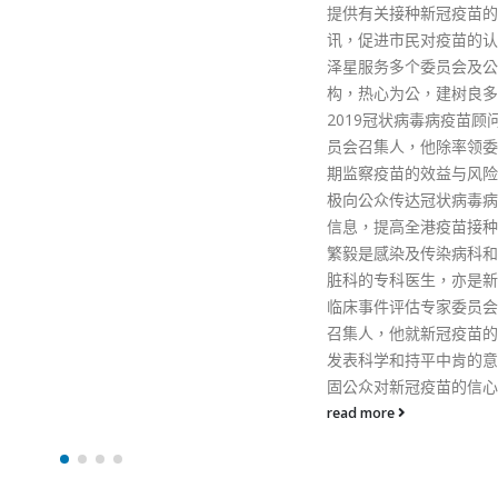
提供有关接种新冠疫苗的最新资
讯，促进市民对疫苗的认识。刘
泽星服务多个委员会及公共机
构，热心为公，建树良多；作为
2019冠状病毒病疫苗顾问专家委
员会召集人，他除率领委员会定
期监察疫苗的效益与风险，亦积
极向公众传达冠状病毒病疫苗的
信息，提高全港疫苗接种率。孔
繁毅是感染及传染病科和肠胃肝
脏科的专科医生，亦是新冠疫苗
临床事件评估专家委员会的共同
召集人，他就新冠疫苗的安全性
发表科学和持平中肯的意见，巩
固公众对新冠疫苗的信心。
read more