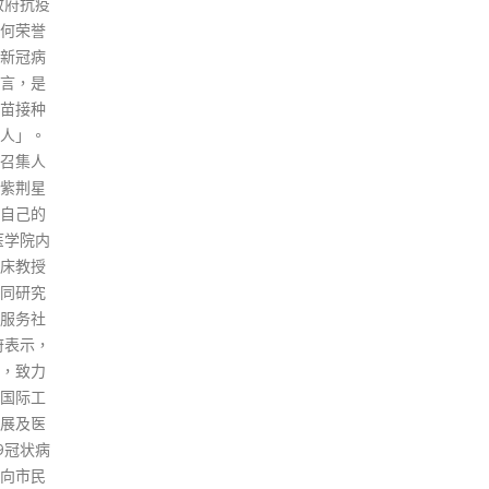
直播，亦可以在他的社交平台留
法游行
做生
言发表意见。 李家超又说，7月
前年8
备。
底展开施政报告公众咨询至今，
游行，于
起码
他和团队已在线上线下出席了约
4个月；
恢复
十次咨询，听取大家对不同议题
游行一
月的
的意见。
判14个
着急
read more
另外两
望当
执行，
时间
 至于何
突破
read
4宗非法
及煽惑
，共判
今年4
结，被裁
被判入