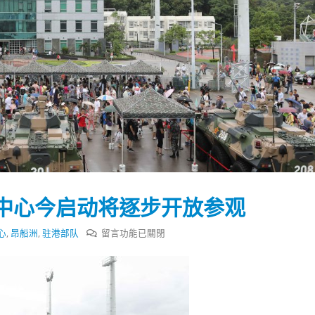
中心今启动将逐步开放参观
在
心
,
昂船洲
,
驻港部队
留言功能已關閉
〈解
放
踴躍投票 文: 朱家健
香港全港各区工商联永
军
会长吴锡有出席2023首
30
驻
(深圳)乡村振兴产业博