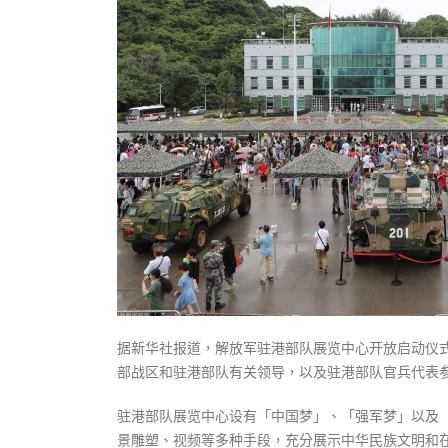
式
抹黑候
2023-12-18
2023-11-
向均羚：打破美西方政治破壞 積極投入
1210區議會選舉
2023-12-02
選舉日踴躍投票
2023-11-30
据新华社报道，解放军驻港部队展览中心开放启动仪
部战区和驻港部队有关领导，以及驻港部队官兵代表
驻港部队展览中心设有「中国梦」、「强军梦」以及
景雕塑、视频等多种手段，充分展示中华民族文明和