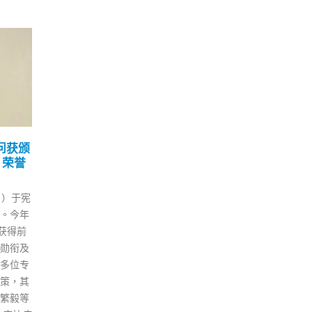
被马
香港今办施政报告地区咨
「3
20
14
询会 李家超称欢迎市民收
良促
看直播发表意见
8 月
9 月
出通
抵港
行政长官李家超今日（20日）下
的会籍，
逾1
午2时半将举行施政报告地区咨
媒黎智
柏良
询会。他早上在社交平台发文
仁。有
施实
指，希望透过与市民交流，了解
过往曾
加，
大家最关心和切身的问题，让施
终止会
实施
政报告内容做到「民有所呼，我
香港赛
让旅
有所应」。他说，欢迎市民收看
狱服刑的
示，