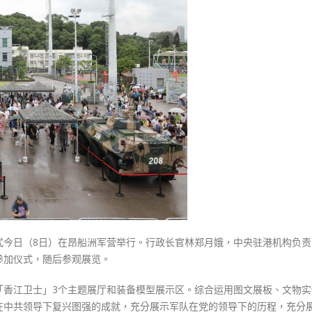
式
港
選人涉選舉舞弊 文: 朱家健
2023-12-18
部
30
队
向均羚：打破美西方政治破壞 積
展
香港公院探访明起无须预约一
1210區議會選舉
览
图睇清最新安排
2023-12-02
中
2023-01-31
心
選舉日踴躍投票
今
2023-11-30
启
动
将
逐
步
开
放
式今日（8日）在昂船洲军营举行。行政长官林郑月娥，中央驻港机构负责
参
参加仪式，随后参观展览。
观〉
中
「香江卫士」3个主题展厅和装备模型展示区。综合运用图文展板、文物实
在中共领导下复兴图强的成就，充分展示军队在党的领导下的历程，充分