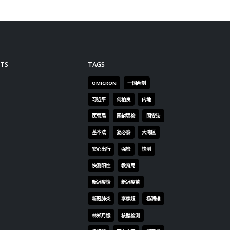
TS
TAGS
OMICRON
一国两制
习近平
何柏良
内地
医管局
围封强检
国安法
基本法
复必泰
大湾区
安心出行
强检
快测
快测阳性
教育局
新冠疫情
新冠疫苗
新冠肺炎
李家超
杨润雄
林郑月娥
核酸检测