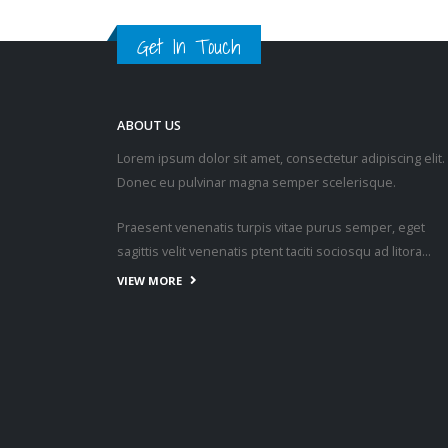
Get In Touch
ABOUT US
Lorem ipsum dolor sit amet, consectetur adipiscing elit.
Donec eu pulvinar magna semper scelerisque.
Praesent venenatis turpis vitae purus semper, eget
sagittis velit venenatis ptent taciti sociosqu ad litora…
VIEW MORE