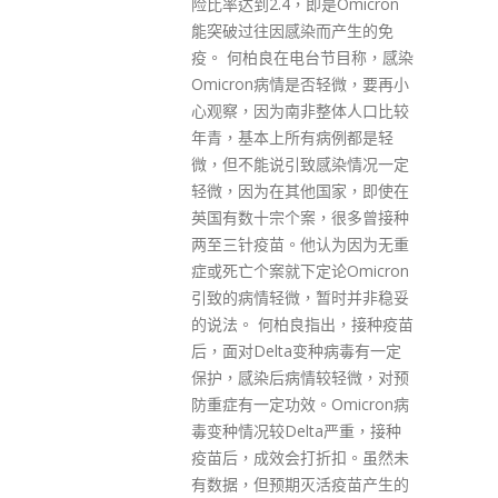
是Omicron
会构成任何潜在的利益冲突。咨
而产生的免
询委员会亦不预期有关委约会引
台节目称，感染
起负面公众观感。 据悉，张建宗
是否轻微，要再小
将于明日在港大「日新学院」
整体人口比较
(New College)高桌晚宴担任嘉
病例都是轻
宾讲者，以及于下周三在港大社
感染情况一定
会科学学院有关「人口与可持续
国家，即使在
发展」的讲座担任嘉宾讲者。
，很多曾接种
read more
认为因为无重
论Omicron
暂时并非稳妥
指出，接种疫苗
变种病毒有一定
较轻微，对预
Omicron病
ta严重，接种
折扣。虽然未
活疫苗产生的