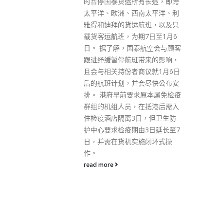
有长途，即跨
六表示，今早他去选举总部、报
南太平洋、利
案中心等地探望同事，了解情
航班，以及只
况。今早各个票站情况顺利平
期7日至1月6
稳，希望今日选举不会出现乱
泰航空会与顾客
象，可以公平、公正、廉洁进
带来的影响，
行。 白韫六在采访中表示，截至
商议就1月6日
上星期四，共收到29宗有关选举
会尽快公布安
的投诉。他强调，每个市民都有
求原本属免检疫
自由意志投票，不应受到他人干
在抵港后需入
扰。 有记者问及，今次选举中廉
日，但卫生防
政公署部署约900人，规模超过
由3日延长至7
以往，是否要应对突发情况。白
施闭环式操
韫六对此表示，今次出动人数确
实比以往多，希望选举公平公正
廉洁进行，防止有人操控、破坏
选举。
read more