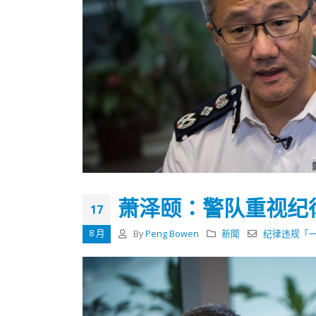
萧泽颐：警队重视纪
17
8 月
By
Peng Bowen
新聞
纪律违规「
香港全港各区工商联永远名誉
選舉日
会长吴锡有出席2023首届中国
2023-11-
(深圳)乡村振兴产业博览会开幕