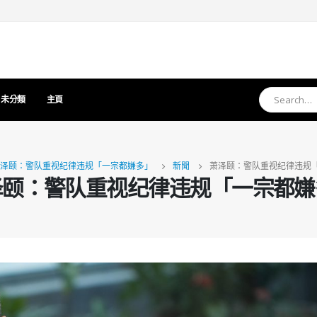
未分類
主頁
泽颐：警队重视纪律违规「一宗都嫌多」
新聞
萧泽颐：警队重视纪律违规
泽颐：警队重视纪律违规「一宗都嫌