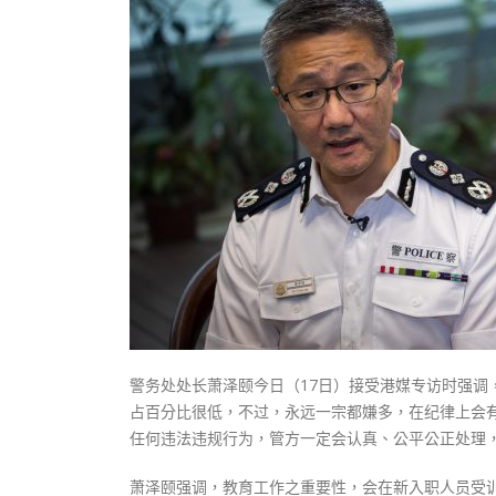
式
抹黑候
2023-12-18
2023-11-
向均羚：打破美西方政治破壞 積極投入
1210區議會選舉
2023-12-02
選舉日踴躍投票
2023-11-30
警务处处长萧泽颐今日（17日）接受港媒专访时强
占百分比很低，不过，永远一宗都嫌多，在纪律上会
任何违法违规行为，管方一定会认真、公平公正处理
萧泽颐强调，教育工作之重要性，会在新入职人员受