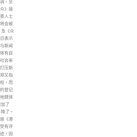
合共涉及约4100名院友及1300
对不同
名职员。 医院管理局总行政经理
资产价
(综合临床服务)李立业指，上周
四至本周二(2月24日至3月1日)
再多42名病人去世，包括26男
16女，年龄介乎53岁至108岁，
属滞后公布。过去24小时，有多
564名确诊病人康复出院，现时
有6698名确诊及初步确诊病人在
公立医院、北大屿山医院香港感
染控制中心、医管局传染病中
心、亚博馆的社区治疗设施留
医；另外有720名病人在竹篙湾
社区隔离设施隔离。留院的病人
中，78人情况危殆，其中52人未
打针；116人情况严重，其中64
人未打针。 李立业指出，第五波
疫情至今，共有1153名新冠病人
在公院离世，大部分是长者。另