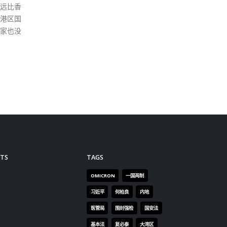
外指出，公立医院隔离病床使用
率为88.1%，另录得60人于入院
筛查验出病毒，约130多名同房
病人被列为密切接触者。至今有
5,251名医院管理局员工感染，
其中600人已返回工作岗位。 食
物及卫生局副局长徐德义指，除
继续为高风险群组检测，政府会
维持社区的检测中心和流动检测
站，提供免费检测服务，并继续
封区强检，他表示当局已大量购
入快速测试套装，将派给高风险
群组、污水验出病毒的区域等。
TS
TAGS
徐又称，至今已有3款在内地应
OMICRON
一国两制
用的中成药抵港，包括藿香正气
片、莲花清瘟胶囊等，港府正透
习近平
何柏良
内地
过18区中医诊所派予市民，亦有
医管局
围封强检
国安法
发放给隔离人士。 食品供应方
基本法
复必泰
大湾区
面，徐表示进口本港的鲜活市民