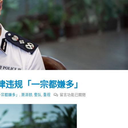
律违规「一宗都嫌多」
在
一宗都嫌多」
,
萧泽颐
,
警队
,
重视
留言功能已關閉
〈萧
泽
踴躍投票 文: 朱家健
香港全港各区工商联永
颐：
会长吴锡有出席2023首
30
警
(深圳)乡村振兴产业博