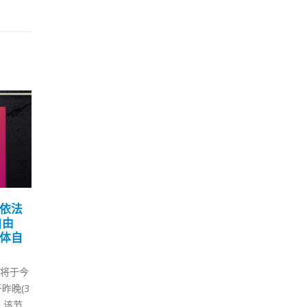
梁
10
家
11 月
全国
官梁
络发
大学
事时
者入
香港今增56827确诊续破
战国
03
得研究
新高 其中仅2宗输入添
拉，
144患者死亡
3 月
日（7
如果
第5波新冠肺炎疫情爆发不止，
员叶刘
什么
卫生署卫生防护中心传染病处首
资本投
开自
席医生欧家荣表示，今日(3日)新
目前较
他的
增56,827宗确诊个案，续创单日