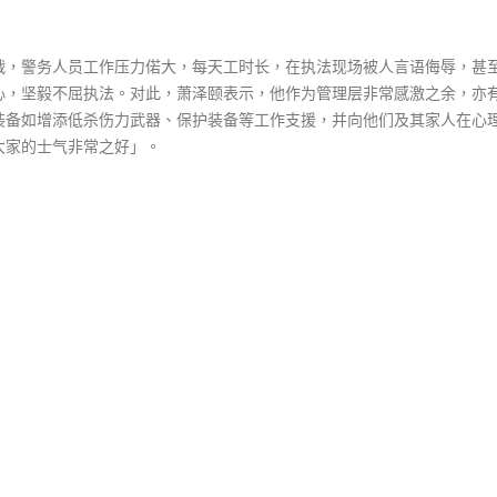
战，警务人员工作压力偌大，每天工时长，在执法现场被人言语侮辱，甚
心，坚毅不屈执法。对此，萧泽颐表示，他作为管理层非常感激之余，亦
装备如增添低杀伤力武器、保护装备等工作支援，并向他们及其家人在心
大家的士气非常之好」。