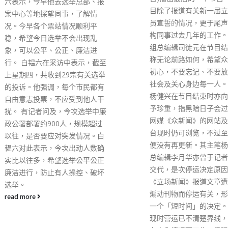
低迷的经济。 政府于20
目除了报道有关新一届立法会议
济低迷时首次推出「资本
员宣誓的情况，更于尾声回顾机
入境计划」，政策最初目
构同事过去几年的工作。其中国
有意把不少于650万元资
组总编辑司徒元在节目结束前，
于香港，但又不会在香港
称无论前路如何，希望众人保持
营任何业务的人士来港居
初心，不要忘记、不要放弃关怀
资者可从不同的获许投资
社会及关心身边每一人。而主笔
别中选择自己的投资项目
杨健兴在节目结束时亦向观众寄
须开办或合办业务。 叶
予珍重，指黑暗日子会过去的。
示，有关措施最终在201
网媒《众新闻》的网站及社交平
停，原因是当时本港经济
台现时仍可浏览，不过至昨日起
苏，有市民投诉相关措施
便没有再更新。其主笔杨健兴和
价上升。她认为，政府如
总编辑李月华亦曾于记者会公开
重推「资本投资者入境计
交代，是次停运决定原因，与
可以设定一定限制，例如
《立场新闻》报道文章遭控告为
定项目等，避免楼市炒风
煽动刊物而停运有关，形容这是
财经事务及库务局局长许
一个「短时间」的决定。他又指
应指，有关计划值得研究
现时营运已不清楚界线，不能够
调，如果政府重推计划，