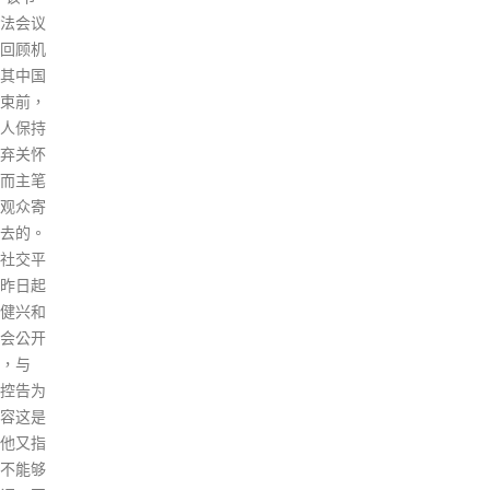
03年经
来的
新高，其中仅2宗输入病例，其
投资者
可以
余均属本地感染。 本波疫情确诊
的是让
校长
个案累计至337,926宗，当中有
金投资
类，
逾920名患者死亡。另外，医院
参与经
炒。
管理局公布，截至今日凌晨，过
留。投
read
去24小时再有144名患者死亡，
资产类
涉及85男59女，当中56人居于
，而无
院舍，死者中有134人超过65
刘淑仪表
岁，第5波疫情死亡人数增至
5年暂
1153人。 截至昨日(2日)，再有
已经复
多37间院舍出现病例，当中21宗
助长楼
来自安老院舍，16宗为残疾院
果考虑
舍，涉及多于434名院友及132
划」，
名职员。新增染疫院舍分布方
投资指
面，其中港岛区有3间，九龙有5
重现。
间，新界东有14间，新界西有15
正宇回
间，第五波疫情已累计约710间
。他强
院舍出现染疫个案或爆发情况，
必须检