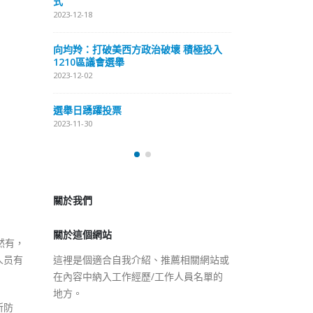
式
抹黑候選人涉選舉舞弊 文: 朱家健
2023-12-18
2023-11-30
極投入
向均羚：打破
香港公院探访明起无须预约一
1210區議會
图睇清最新安排
2023-12-02
2023-01-31
選舉日踴躍投
2023-11-30
關於我們
關於這個網站
這裡是個適合自我介紹、推薦相關網站或
在內容中納入工作經歷/工作人員名單的
然有，
地方。
人员有
所防