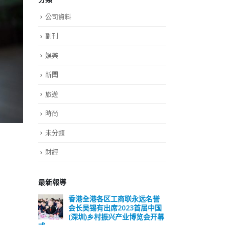
公司資料
副刊
娛樂
新聞
旅遊
時尚
未分類
財經
最新報導
远名誉
選舉日踴躍投票 文: 朱家健
香
届中国
会长
2023-11-30
览会开幕
(深