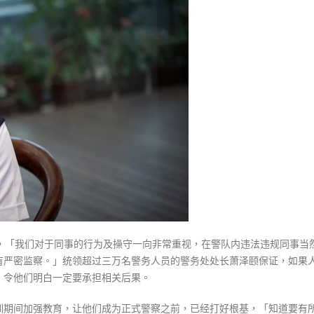
式
队
選人涉選舉舞弊 文: 朱家健
2023-12-18
重
30
视
向均羚：打破美西方政治破壞 積
纪
香港公院探访明起无须预约一
1210區議會選舉
律
图睇清最新安排
2023-12-02
违
2023-01-31
规
選舉日踴躍投票
「一
2023-11-30
宗
都
嫌
多」〉
中
调，「我们对于同事的行为及操守一向非常重视，在警队内违法违规同事当
有严密监察。」统领超过三万名警务人员的警务处处长萧泽颐保证，如果
，令他们明白一定要承担相关后果。
训期间加强教育，让他们成为正式警察之前，已经打好根基，「知道要有