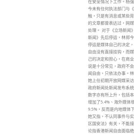
在安全情况下工作。杨强调，至
视过去经验，因为措施针
今未有任何执法部门与《众》接
资产设立的额度都可能对
触，只是有消息或某些背景人士
格带来影响。
的文章都曾表达过，网媒将会被
read more
处理。 对于《立场新闻》及《众
新闻》先后停运，林郑今日表示
停运是媒体自己的决定，与新闻
自由没有直接挂钩，而媒体有自
己的决定和担心，在商业社会来
说是十分常见，政府不会打压新
闻自由，只依法办事。林郑又指
她上任初期开放网媒采访权，而
政府新闻处新闻发布系统的登记
数字亦有所上升，包括本地媒体
增加了5.4%、海外媒体增加了
9.5%，反而是内地媒体下降了。
她又指，不认同事件与实施《港
区国安法》有关，不能接受有评
论指香港新闻自由面临绝迹，因