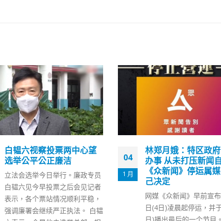
林郑月娥：特区政府依法
叶刘倡重推资本投资
07
办事 从未打压新闻自由
境计划 许正宇指值
《众新闻》停运属媒体自
11 月
立法会财经事务委员会今
己决定
日）举行会议，新民党议
网媒《众新闻》早前宣布将于今
淑仪建议政府重新推出「
日(4日)凌晨起停运，并于昨晚(3
资者入境计划」，以提振
日)播出最后的一个节目。该节