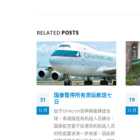
RELATED
POSTS
货运航班七
白韫六视察投票两中心望
19
04
选举公平公正廉洁
12 月
1 月
变种病毒肆虐全
立法会选举今日举行。廉政专员
组人员确诊，
白韫六见今早投票之后会见记者
货机机组人员
表示，各个票站情况顺利平稳，
收紧，因此即
强调廉署会继续严正执法。 白韫