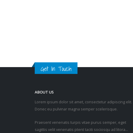
Get In Touch
ABOUT US
Lorem ipsum dolor sit amet, consectetur adipiscing elit.
Donec eu pulvinar magna semper scelerisque.
Praesent venenatis turpis vitae purus semper, eget
sagittis velit venenatis ptent taciti sociosqu ad litora…