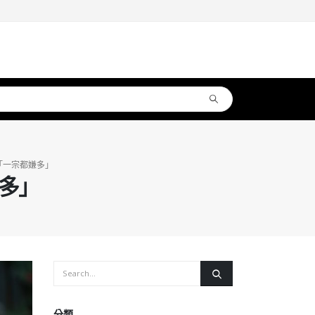
「一宗都嫌多」
多」
分類