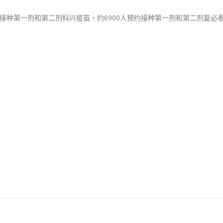
预约接种第一剂和第二剂科兴疫苗，约6900人预约接种第一剂和第二剂复必