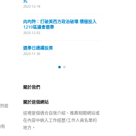
式
抹黑候選人涉選舉舞弊 文: 朱家健
2023-12-18
2023-11-30
極投入
向均羚：打破
香港公院探访明起无须预约一
1210區議會
图睇清最新安排
2023-12-02
2023-01-31
選舉日踴躍投
2023-11-30
關於我們
關於這個網站
這裡是個適合自我介紹、推薦相關網站或
在內容中納入工作經歷/工作人員名單的
万剂疫
地方。
约有