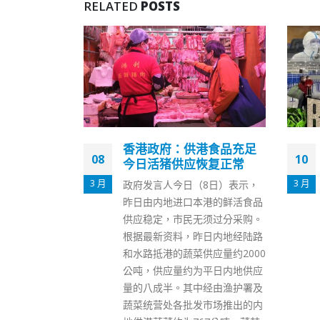
RELATED
POSTS
港食品充足
内地4省市昨增70宗香港输
10
12
恢复正常
入新冠确诊 上海占最多
3 月
8 月
8日）表示，
广东省、上海市、北京市和四川
港的鲜活食品
省周四（10日）合共通报前一日
须过分采购。
新增106宗自香港输入的新冠病
日内地经陆路
例，分别为70宗确诊和36宗无症
应量约2000
状感染，以上海通报31宗确诊最
平日内地供应
多。 广东卫健委表示，前一日全
经由渔护署及
省新增境外输入确诊病例33例
市场推出的内
（其中5例为无症状感染者转确