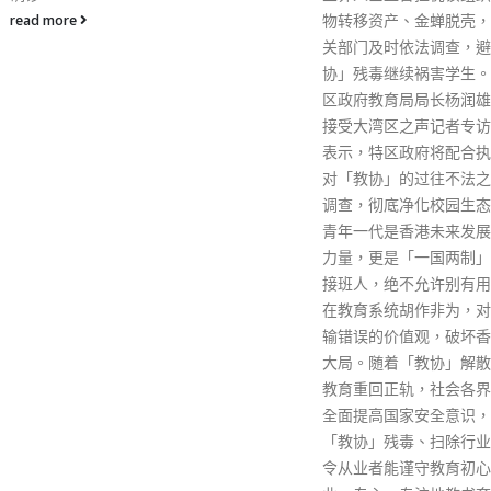
物转移资产、金蝉脱壳，呼吁相
离叛，及煽惑他人使用暴
关部门及时依法调查，避免「教
怂使他人不守法或不服从
协」残毒继续祸害学生。香港特
令。 7名被告均被控的1
区政府教育局局长杨润雄11日在
勾结外国或者境外势力危
接受大湾区之声记者专访时明确
安全罪则指，7人于2020
表示，特区政府将配合执法部门
日至2021年6月24日期
对「教协」的过往不法之举进行
果日报有限公司、苹果日
调查，彻底净化校园生态环境。
有限公司、苹果日报互联
青年一代是香港未来发展的中坚
公司，及其他人一同串谋
力量，更是「一国两制」事业的
外国或境外机构、组织、
接班人，绝不允许别有用心的人
施制裁、封锁香港特区或
在教育系统胡作非为，对学生灌
74岁的黎智英除面对上述
输错误的价值观，破坏香港发展
另被控1项勾结外国或境
大局。随着「教协」解散，香港
危害国家安全罪，及1项
教育重回正轨，社会各界须借此
结外国或境外势力危害国
全面提高国家安全意识，清除
罪，合共4项控罪。前者
「教协」残毒、扫除行业阴霾，
2020年7月1日至12月1
令从业者能谨守教育初心，专
请求外国或境外机构、组