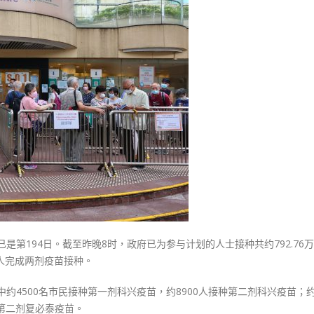
式
4
選人涉選舉舞弊 文: 朱家健
2023-12-18
万
30
人
向均羚：打破美西方政治破壞 積
打
香港公院探访明起无须预约一
1210區議會選舉
疫
图睇清最新安排
2023-12-02
苗
2023-01-31
逾
選舉日踴躍投票
427
2023-11-30
万
市
民
已
打
首
针〉
是第194日。截至昨晚8时，政府已为参与计划的人士接种共约792.76
中
8万人完成两剂疫苗接种。
中约4500名市民接种第一剂科兴疫苗，约8900人接种第二剂科兴疫苗；
种第二剂复必泰疫苗。