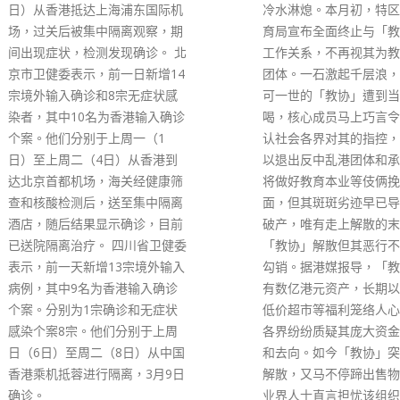
冷水淋熄。本月初，特区政府教
（笔名卢峰，57岁）和
育局宣布全面终止与「教协」的
奇（笔名李平，55岁）
工作关系，不再视其为教育专业
今天由资深大律师邓乐勤
团体。一石激起千层浪，曾经不
控方则由律政司署理助理
可一世的「教协」遭到当头棒
控专员张卓勤代表。 7
喝，核心成员马上巧言令色地否
一项串谋刊印、发布、邀
认社会各界对其的指控，又试图
售、分发、展示或复制煽
以退出反中乱港团体和承诺今后
罪，控他们于2019年4月
将做好教育本业等伎俩挽回局
2021年6月24日期间，
面，但其斑斑劣迹早已导致信用
报有限公司、苹果日报印
破产，唯有走上解散的末路。
公司、苹果日报互联网有
「教协」解散但其恶行不能一笔
司，及其他人，串谋刊印
勾销。据港媒报导，「教协」拥
布、邀约发售、分发、展
有数亿港元资产，长期以来通过
制煽动刊物，具意图引起
低价超市等福利笼络人心，社会
特区政府及香港司法的憎
各界纷纷质疑其庞大资金的来源
视、或激起对上述两者离
和去向。如今「教协」突然宣布
激起居民企图不循合法途
解散，又马不停蹄出售物业，有
致改变其他在香港依法制
业界人士直言担忧该组织核心人
项，及引发香港居民间的