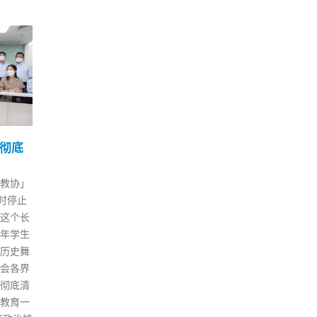
层涉违
香港特区政府修例赋权医
香
03
04
卫局长废除可疑免针纸郭
登
卓坚再申司法覆核被拒
11 月
7 月
媒黎智
财政
七名私家西医涉嫌滥发「免针
集结案
早上
纸」，政府日前公布，医务卫生
月，惟官
子消
局局长根据经修订的香港法例第
刑事
市民
599L章，宣告该七名医生发出的
及《苹
认证
「免针纸」将于11月9日起失
港区国
非常
效。以滥用司法覆核出位的「长
勾结外
今日
洲覆核狂」郭卓坚，其后再到高
安全
成登
院申请司法覆核，挑战行会通过