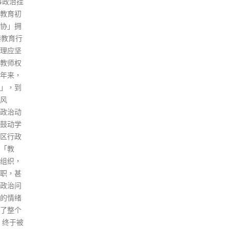
发布、
一期
修例的决定，指相关决定无上诉
复制煽
政府
机制，使受影响人士无法提出上
1项勾
不少
诉。高等法院原讼庭法官高浩文
家安
支付
今（3日）颁下判词，拒绝郭的
国或境
亦有
司法覆核许可申请。 申请人郭卓
负合共
商店
坚，答辩人为行政会议召集人叶
日）在
的折
刘淑仪连同行政会议各成员及医
并由署
趣使
务卫生局局长卢宠茂。入禀状
付高院
子支
指，行政会议修改第599L章《预
日下午
必备
防及控制疾病（疫苗通行证）规
等法院
用模
例》，授权医务及卫生局局长取
正在还
步深
消免针纸，由局长卢宠茂执行。
。 今天
基建
入禀状续指，受影响合资格人士
智英
让消
无从上诉，缺乏上诉机制违反
政总裁张
交易
《基本法》，要求法庭推翻行会
果日报》
化的
修例决定。 郭卓坚早前就政府不
岁）、总
更多
承认逾2万张由7名被捕西医签发
执行总编
更多
的「免针纸」入禀高等法院要求
笔冯伟光
添新