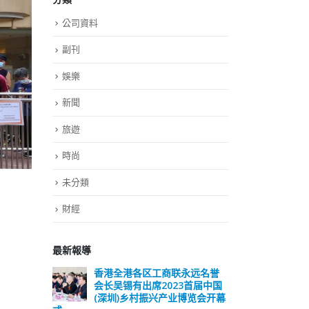
公司資料
副刊
娛樂
新聞
旅遊
時尚
未分類
財經
最新報導
远名誉
選舉日踴躍投票 文: 朱家健
香
届中国
会长
2023-11-30
览会开幕
(深