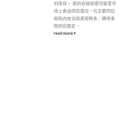
继续密切留意市
日）从香港抵达上海浦东国际机
，与主要供应
场，过关后被集中隔离观察，期
联系，确保食
间出现症状，检测发现确诊。 北
京市卫健委表示，前一日新增14
宗境外输入确诊和8宗无症状感
染者，其中10名为香港输入确诊
个案。他们分别于上周一（1
日）至上周二（4日）从香港到
达北京首都机场，海关经健康筛
查和核酸检测后，送至集中隔离
酒店，随后结果显示确诊，目前
已送院隔离治疗。 四川省卫健委
表示，前一天新增13宗境外输入
病例，其中9名为香港输入确诊
个案。分别为1宗确诊和无症状
感染个案8宗。他们分别于上周
日（6日）至周二（8日）从中国
香港乘机抵蓉进行隔离，3月9日
确诊。