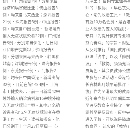
片净土！ 自诩专业但事事政治挂
罪，以及1项串谋刊印、
帅的「教协」，早已丧失教育初
邀约发售、分发、展示或
心，沦为政治工具。「教协」拥
动刊物罪。黎智英另被控
有近10万名会员，是香港教育行
结外国或境外势力危害国
业人数最为庞大的组织，理应坚
全、及另1项串谋勾结外
守其「为提升教育专业和教师权
外势力危害国家安全，身
益而奋斗」的宗旨。但近年来，
4项控罪。案件今天（24
从反对推行「国民教育科」，到
西九龙裁判法院再提讯，
非法「占中」以及「修例风
理总裁判官罗德泉处理交
波」，「教协」频频充当政治动
程序。案件押后至3月10
员角色，其会员教师公然鼓动学
作提讯日，续处理交付高
生参与非法活动。香港特区行政
原讼庭审讯的程序；7名
长官林郑月娥早前批评，「教
押的被告，今天没有到庭
协」作为全港最大的教育组织，
提讯的7名被告，包括黎
近年来立场已明显偏离本职，甚
（74岁）、壹传媒前行
至违反教育专业操守，令政治问
剑虹（59岁）、前《苹
题甚至是反政府、反中央的情绪
副社长陈沛敏（女，51
进入学校，可以说是骑劫了整个
编辑罗伟光（47岁）、
教育界。 过火的「教协」终于被
辑林文宗（51岁）、主