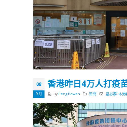
香港昨日4万人打疫苗
08
9 月
By
Peng Bowen
新聞
复必泰
,
本港
香港全港各区工商联永远名誉
選舉日
会长吴锡有出席2023首届中国
2023-11-
(深圳)乡村振兴产业博览会开幕