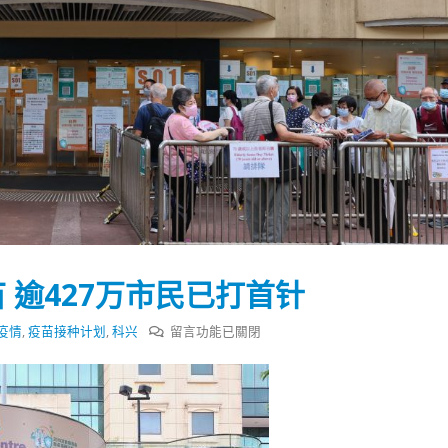
 逾427万市民已打首针
在
疫情
,
疫苗接种计划
,
科兴
留言功能已關閉
〈香
港
踴躍投票 文: 朱家健
香港全港各区工商联永
昨
会长吴锡有出席2023首
30
日
(深圳)乡村振兴产业博