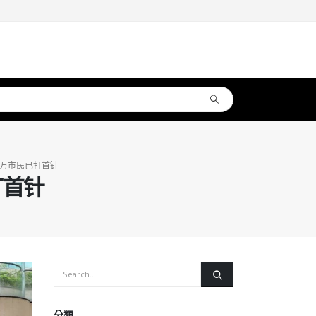
7万市民已打首针
打首针
分類