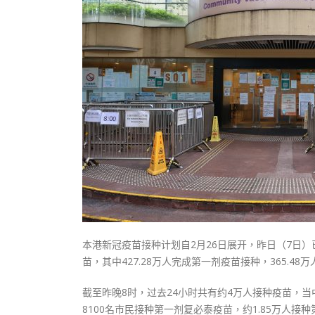
式
抹黑候
2023-12-18
2023-11-
向均羚：打破美西方政治破壞 積極投入
1210區議會選舉
2023-12-02
選舉日踴躍投票
2023-11-30
本港新冠疫苗接种计划自2月26日展开，昨日（7日）已
苗，其中427.28万人完成第一剂疫苗接种，365.4
截至昨晚8时，过去24小时共有约4万人接种疫苗，当
8100名市民接种第一剂复必泰疫苗，约1.85万人接