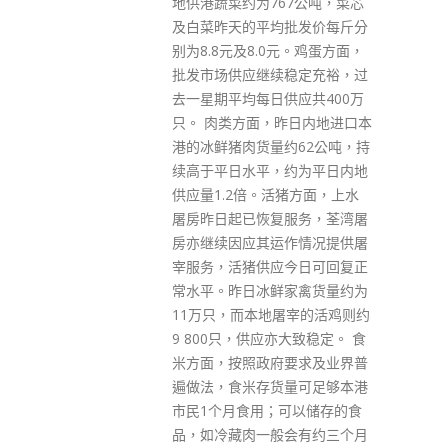
67公吨，菜芯
诊），广州报告2例，分别来自
批发价每斤分
斐济和埃塞俄比亚；佛山报告3
元。鸡蛋方面，
例，均来自马来西亚；深圳报告
稳定充裕，过
21例，珠海报告5例，中山报告2
供应共400万
例，均来自中国香港。 新增境外
昨日内地进口本
输入无症状感染者22例，广州报
约62公吨，持
告3例，分别来自伊朗、尼日利
约为平日内地
亚和塔吉克斯坦；佛山报告3
猪方面，上水
例，分别来自马来西亚、韩国和
服务，荃湾屠
越南；深圳报告4例，珠海报告6
作情况提供屠
例，东莞报告4例，江门报告2
今日可回复正
例，均来自中国香港。新增出院
家禽货量约为
32例，目前在院1484例。 上海
屠宰的活鸡则约
市卫健委表示，前一日新增42宗
亦大致稳定。 食
境外输入确诊病例和16宗境外输
要求及业界普
入无症状感染个案。其中31名确
量可足够本港
诊患者和12名无症状感染者在香
可以储存的食
港工作、生活、读书和探亲，他
会有约三个月
们分别于上个月27日至周一（7