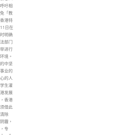
力，及
合法命
项串谋
害国家
年7月1
间，与苹
报印刷
网有限
，请求
人员实
中国。
2罪，
外势力
串谋勾
家安全
指黎于
日期间，
织、人