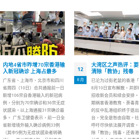
大湾区之声热评：要彻底
黎智英与6壹传媒高
24
清除「教协」残毒
国安法 押后3月再讯
2 月
已沦为过街老鼠的香港「教协」
正在赤柱监狱服刑的壹传
8月10日宣布解散，并即时停止
英，现已就4宗未经批准
招收新会员和续会安排。这个长
被定罪，共被判监20个
期祸害香港教育、荼毒青年学生
司缠身的他仍要面对其他
的反中乱港组织终于退出历史舞
案，他与另外6名壹传媒
台，完全是咎由自取。社会各界
果日报》高层涉嫌违反《
呼吁尽快依法展开调查，彻底清
安法》，各被控1项串谋
除「教协」残毒，还香港教育一
国或者境外势力危害国家