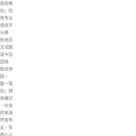
司法覆核，高等法院10月21日裁
主笔杨清
read
定政府败诉，相关「免针纸」继
。黎智英
续有效。政府于10月25日刊宪，
代表，
赋权医务卫生局局长当有合理理
刑事检
由怀疑某注册医生发出豁免证明
人各被控
书前未有进行临床评估，可宣告
约发
特定的豁免证明书失效。政府10
动刊物
月26日向立法会提交修订规例进
1日至
行「先订立后审议」程序，修订
与苹果日
规例同日生效，医务卫生局局长
刷有限
卢宠茂当日宣告相关「免针纸」
限公
失效，于11月9日生效，届时该
、发
等医生过往发出的豁免证明书将
示或复
不得再用以符合「疫苗通行证」
对香港
规定。
恨或藐
read more
叛，及
径，促
定的事
不满及