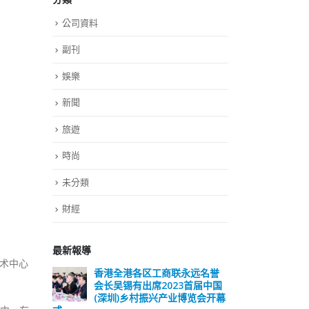
公司資料
副刊
娛樂
新聞
旅遊
時尚
未分類
財經
最新報導
术中心
香港全港各区工商联永远名誉
選舉日踴躍投票
会长吴锡有出席2023首届中国
2023-11-30
(深圳)乡村振兴产业博览会开幕