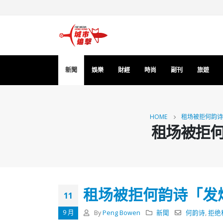
新聞
娛樂
財經
時尚
副刊
旅遊
HOME
租场被拒何韵诗
租场被拒
租场被拒何韵诗「发
11
9 月
By
Peng Bowen
新聞
何韵诗
,
拒绝