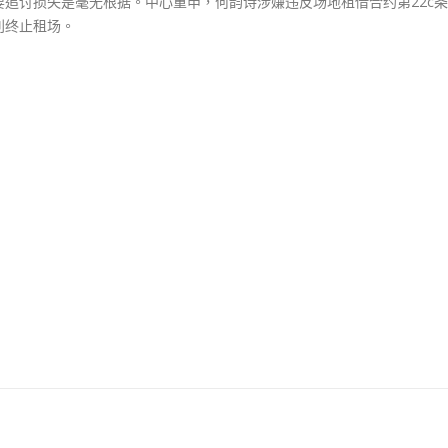
追讨损失是毫无根据。中心重申，何韵诗涉嫌违反场地租借合约第22c
借
抹黑候選人涉選舉舞弊 文: 朱家健
18
利终止租场。
合
2023-11-30
约〉
：打破美西方政治破壞 積極投入
中
香港公院探访明起无须
區議會選舉
图睇清最新安排
02
2023-01-31
踴躍投票
30