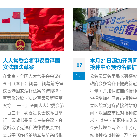
国
本月21日起加开两间疫苗
确诊留
07
07
接种中心预约名额扩至4周
倡提升
1 月
7 月
在
公务员事务局局长聂德权表示，
医管局昨
审
政府会多管齐下提高新冠疫苗接
院新冠病
、
种量，并加快疫苗的接种速度，
染及传染
草
包括增加社区疫苗接种中心和公
（7日）
会第
立医院新冠疫苗接种站的接种
于本港处
举
间，以回应市民对接种疫苗的需
人数上升
会
求。 其中，新冠疫苗流动接种站
提高长者
任
今天起增至两个，市民可利用流
药使用率
报
动接种站接种第一剂、第二剂或
管局能够