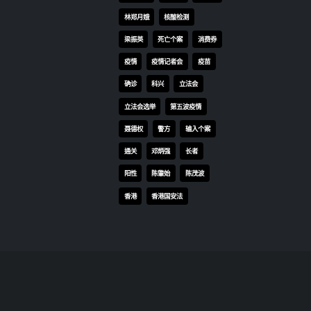
学校，该学生已打2针新冠疫
林郑月娥
核酸检测
苗，其家人无发病，就读班级共
有28人，同班其他同学今日经快
梁振英
死亡个案
消费券
速检测无验出病毒，教职员5人
疫情
疫情记者会
疫苗
亦没有确诊。卫生署卫生防护中
确诊
科兴
立法会
心昨日已从学校抽取6个环境样
本进行化验，全部没有验出病
立法会选举
第五波疫情
毒。 欧家荣又称，今日新增的国
聂德权
警方
输入个案
际英文幼稚园个案，暂时看不到
通关
邓炳强
长者
与早前个案有关联，由于个案集
中于同一班房，相信与校巴无
阳性
陈肇始
陈茂波
关，其他班级亦无发现新个案，
香港
香港国安法
但不排除他们是否有共用设施而
传染到，2个班级亦不曾有共同
活动。 欧家荣表示，在全基因分
析中，再发现多5宗Omicron
BA.2.12.1，包括有3宗是输入个
案，另外2宗与太古城麦当劳群
组有关。3宗输入个案中，其中1