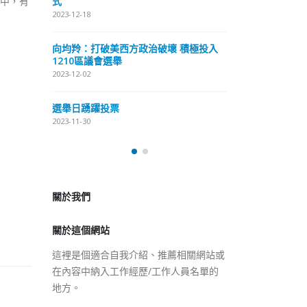
条中，有
式
抹黑候選人涉選
2023-12-18
2023-11-30
向均羚：打破美西方政治破壞 積極投入
预约一
香
1210區議會選舉
图
2023-12-02
2023
選舉日踴躍投票
2023-11-30
關於我們
關於這個網站
這裡是個適合自我介紹、推薦相關網站或
在內容中納入工作經歷/工作人員名單的
地方。