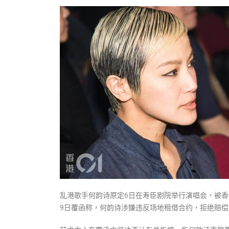
乱港歌手何韵诗原定6日在寿臣剧院举行演唱会，被
9日覆函称，何韵诗涉嫌违反场地租借合约，拒绝赔偿