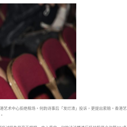
〈租
场
被
拒
何
韵
诗
「发
烂
渣」
投
诉
艺
术
中
心：
香港艺术中心拒绝租场。何韵诗事后「发烂渣」投诉，更提出索赔。香港艺
违
香港全港各区工商联永远名誉
選舉日踴躍投票 文: 朱家健
。
反
会长吴锡有出席2023首届中国
2023-11-30
(深圳)乡村振兴产业博览会开幕
租