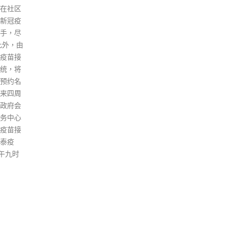
(25日)新增251宗确诊，当中104
，现时重症个案有八成
宗为核酸检测确诊，147宗为快
岁以上，死亡个案则有九
测阳性个案。其中28宗输入病
岁以上，但有关群体疫苗
例，第5波疫情至今累计个案共
有约六成，其中30万人
1,198,456宗。另新增2宗死亡个
第三针，但仍然未接
案，第5波截至目前共有9,159名
指，新冠口服药能够有
死者。太古城麦当劳群组新增1
院重症机会，其中辉瑞
宗确诊个案，涉及1名已打2针的
效率达到九成，认为当
66岁女士，住南丰新村9座。 当
定成效指标，确保至少
局再发现5宗Omicron BA.2.12.1
0岁以上患者使用口服
变种病毒个案，其中3宗属输入
他们减轻病情。
个案，另外2宗与太古城麦当劳
e
群组有关。输入个案中，有10宗
在机场发现，其余18宗在检疫酒
店中发现，均是在第2至9天期间
确诊，分别来自美国、泰国、澳
洲、印度、英国等地。 学校方
面，今日共19宗学校呈报有确诊
个案，涉19间学校，包括15名学