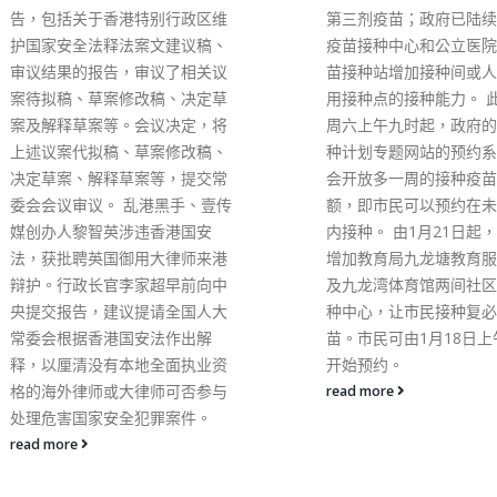
维
第三剂疫苗；政府已陆续在社区
何柏良指
、
疫苗接种中心和公立医院新冠疫
多为60
议
苗接种站增加接种间或人手，尽
成属60
草
用接种点的接种能力。 此外，由
接种率只
将
周六上午九时起，政府的疫苗接
已够期打
、
种计划专题网站的预约系统，将
种。他又
常
会开放多一周的接种疫苗预约名
效减少住
壹传
额，即市民可以预约在未来四周
口服药有
内接种。 由1月21日起，政府会
局可以制
港
增加教育局九龙塘教育服务中心
八成的6
中
及九龙湾体育馆两间社区疫苗接
药，以助
大
种中心，让市民接种复必泰疫
read mor
苗。市民可由1月18日上午九时
资
开始预约。
与
read more