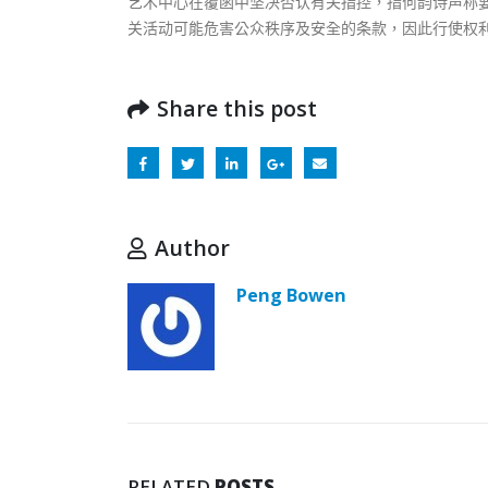
艺术中心在覆函中坚决否认有关指控，指何韵诗声称要
式
2023-12-
关活动可能危害公众秩序及安全的条款，因此行使权
向均羚
1210
Share this post
2023-12-
選舉日
2023-11-
Author
Peng Bowen
RELATED
POSTS