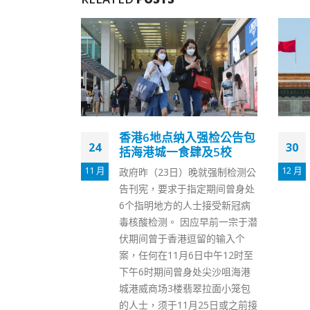
港6地点纳入强检公告包
人大常委会将审议香港
30
海港城一食肆及5校
安法释法草案
12 月
府昨（23日）晚就强制检测公
在北京，全国人大常委会会议
刊宪，要求于指定期间曾身处
今日（30日）闭幕，闭幕前将
个指明地方的人士接受新冠病
议香港国安法释法案的待拟稿
核酸检测。 因应早前一宗于潜
草案修改稿、决定草案及解释
期间曾于香港逗留的输入个
案等。 十三届全国人大常委
，任何在11月6日中午12时至
一百三十一次委员长会议昨日
午6时期间曾身处尖沙咀海港
行，栗战书委员长主持会议。
港威商场3楼翡翠拉面小笼包
议听取了宪法和法律委员会主
人士，须于11月25日或之前接
委员李飞作的多项立法草案的