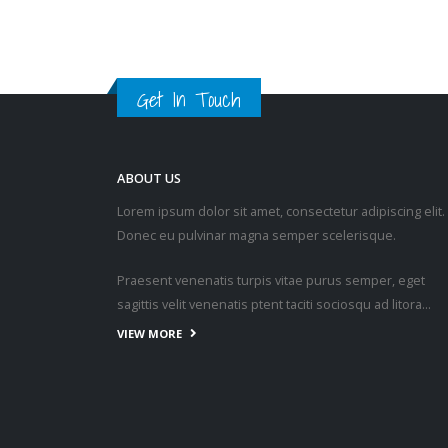
Get In Touch
ABOUT US
Lorem ipsum dolor sit amet, consectetur adipiscing elit.
Donec eu pulvinar magna semper scelerisque.
Praesent venenatis turpis vitae purus semper, eget
sagittis velit venenatis ptent taciti sociosqu ad litora…
VIEW MORE