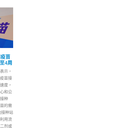
医人数上升 何柏良
香港今新增251确诊包括
25
新冠口服药使用率
28宗输入病例 多2名患者
离世
5 月
日表示，过去一个月入
人呈上升趋势。港大感
https://www.fonfmedia.com/w
病中心总监何柏良今日
p-
接受传媒访问时指，由
content/uploads/2022/05/305
于「后疫苗浪」，住院
db0e3d32e3a59263fcaca7717
是预计之内，认为要再
9b1a.mp4 香港新冠疫情持续。
疫苗接种率和新冠口服
卫生署卫生防护中心传染病处首
，建立安全网，确保医
席医生欧家荣表示，本港今日
应付住院和重症人数。