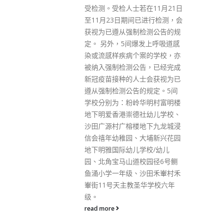
检测。受检人士若在11月21日
告，包括关于香港特别行政区
11月23日期间已进行检测，会
护国家安全法释法案文建议稿
视为已遵从强制检测公告的规
审议结果的报告，审议了相关
。 另外，5间爆发上呼吸道感
案待拟稿、草案修改稿、决定
或流感样疾病个案的学校，亦
案及解释草案等。会议决定，
纳入强制检测公告，已经完成
上述议案代拟稿、草案修改稿
冠疫苗接种的人士会获视为已
决定草案、解释草案等，提交
从强制检测公告的规定。5间
委会会议审议。 乱港黑手、
校分别为：粉岭华明村富明楼
媒创办人黎智英涉违香港国安
下明爱香港崇德社幼儿学校、
法，获批聘英国御用大律师来
田广源村广榕楼地下九龙城浸
辩护。行政长官李家超早前向
会禧年幼稚园、大埔新兴花园
央提交报告，建议提请全国人
下明雅国际幼儿学校/幼儿
常委会根据香港国安法作出解
、北角宝马山道校园径6号鲗
释，以厘清没有本地全面执业
涌小学一年级、沙田禾輋村禾
格的海外律师或大律师可否参
街11号天主教圣华学校六年
处理危害国家安全犯罪案件。
。
read more
d more