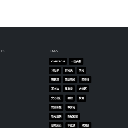
生及4名职员，17宗快测确诊，
及2宗核酸确诊，采样日期分别
为1宗本周一(23日)、6宗昨日
(24日)，及12宗今早。分别来自
7间幼稚园6名学生及1名员工，8
间小学6个学生及2个员工，4间
中学的3个学生及1教职员。其中
TS
TAGS
1宗涉及1名昨日公布的St.
OMICRON
一国两制
Catherine's国家英文幼稚园学
生。但与其余个案上课地点属同
习近平
何柏良
内地
幢不同层，该群组累计7人中
医管局
围封强检
国安法
招，欧家荣表示，暂时不建议该
基本法
复必泰
大湾区
校停课，但涉事班房须彻底消
毒，并会密切观察老师及学生的
安心出行
强检
快测
快测结果。 新增的国际英文幼稚
快测阳性
教育局
园确诊学生，最后一天上学为本
新冠疫情
新冠疫苗
周一(23日)，当天放学时出现病
征，翌日已没有上学，并呈报给
新冠肺炎
李家超
杨润雄