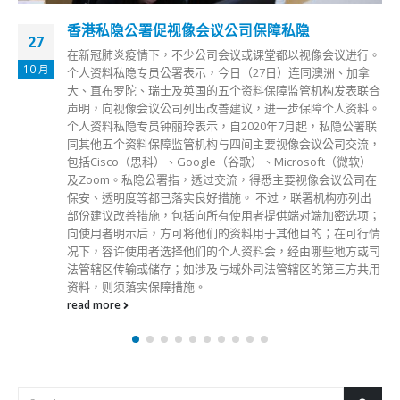
香港私隐公署促视像会议公司保障私隐
27
在新冠肺炎疫情下，不少公司会议或课堂都以视像会议进行。
10 月
个人资料私隐专员公署表示，今日（27日）连同澳洲、加拿
大、直布罗陀、瑞士及英国的五个资料保障监管机构发表联合
声明，向视像会议公司列出改善建议，进一步保障个人资料。
个人资料私隐专员钟丽玲表示，自2020年7月起，私隐公署联
同其他五个资料保障监管机构与四间主要视像会议公司交流，
包括Cisco（思科）、Google（谷歌）、Microsoft（微软）
及Zoom。私隐公署指，透过交流，得悉主要视像会议公司在
保安、透明度等都已落实良好措施。 不过，联署机构亦列出
部份建议改善措施，包括向所有使用者提供端对端加密选项；
向使用者明示后，方可将他们的资料用于其他目的；在可行情
况下，容许使用者选择他们的个人资料会，经由哪些地方或司
法管辖区传输或储存；如涉及与域外司法管辖区的第三方共用
资料，则须落实保障措施。
read more