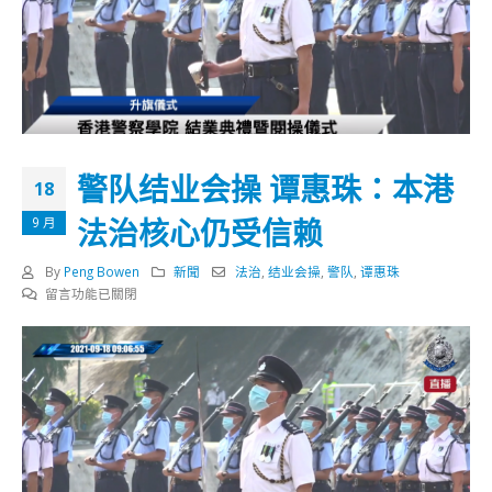
警队结业会操 谭惠珠：本港
18
法治核心仍受信赖
9 月
By
Peng Bowen
新聞
法治
,
结业会操
,
警队
,
谭惠珠
在
留言功能已關閉
〈警
队
结
业
会
操
谭
惠
珠：