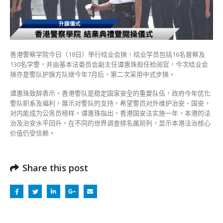
本
港
法
治
核
香港警察学院今日（18日）举行结业会操，结业学员包括16名督察及
心
130名学警，并由基本法委员会副主任谭惠珠担任检阅官，今次结业会
仍
操亦是警队护旗方队继今年7月后，第二次采用中式步操。
受
信
谭惠珠致辞表示，香港警队是稳定国家安全的重要队伍，政府今年优化
赖〉
警队职系及福利，展示对警队的支持，希望警员对外维护治安、国安，
中
对内能成为公务员榜样。谭惠珠指出，香港国安法实施一年，本港的法
治及治安水平回升，在不同的世界调查排名属前列，显示本港法治核心
价值仍受信赖。
Share this post