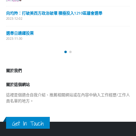
向均羚：打破美西方政治破壞 積極投入1210區議會選舉
2023-12-02
選舉日踴躍投票
2023-11-30
關於我們
關於這個網站
這裡是個適合自我介紹、推薦相關網站或在內容中納入工作經歷/工作人
員名單的地方。
Get In Touch