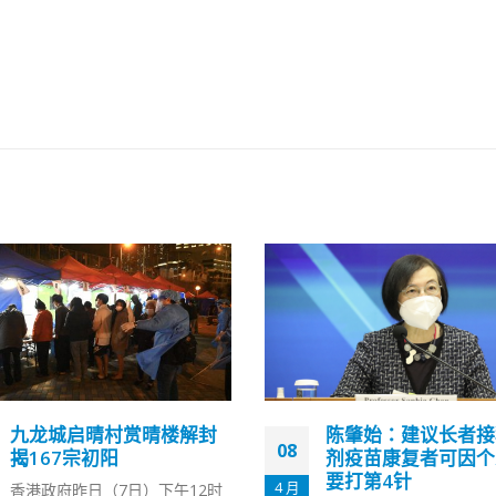
陈肇始：建议长者接种第4
院友第三针接种率低
25
剂疫苗康复者可因个人需
今起协助院舍打针
要打第4针
7 月
本港第五波疫情反弹，近