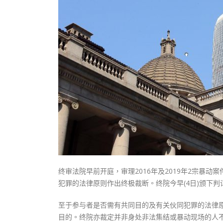
式
抹黑候
2023-12-18
2023-11-
向均羚：打破美西方政治破壞 積極投入
1210區議會選舉
2023-12-02
選舉日踴躍投票
2023-11-30
终审法院早前开庭，审理2016年及2019年2宗暴
犯罪的法律原则作出终极裁断。终院今早(4日)颁下判
至于参与者是否需有共同目的及有关伙同犯罪的法律
目的。终院亦裁定并非身处非法集结或暴动现场的人