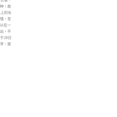
到期接
间，同时要加快得出结果的时
煽动
，令第
间，由现时24小时缩短到4至8小
一个
5成。
时，减少阳性患者在社区接触他
现时
人的机会。另外，他指要求入境
在安
人士在酒店检疫期间的第3天作
今未
一次检测属稳妥，一旦发现个案
触，
亦要尽快做基因排序，以得知涉
的文
及哪一种病毒株。
处理
read more
新闻
停运
自由
己的
说是
闻自
她上
政府
数字
TS
TAGS
增加