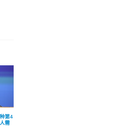
 政府
孔繁毅：本港形成高混合
林
09
04
免疫须增检测中心数目
办事
《
7 月
1 月
期院舍
本港第五波疫情呈上升趋势，昨