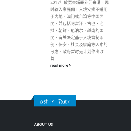
Lorem ipsum dolor sit amet, consectetur adipiscing elit.
寨外佣来港。现
Donec eu pulvinar magna semper scelerisque.
境安排不适用
湾等中国居
Praesent venenatis turpis vitae purus semper, eget
、古巴、老
sagittis velit venenatis ptent taciti sociosqu ad litora…
、越南的国
VIEW MORE
入境管制条
家庭等因素的
计划作出改