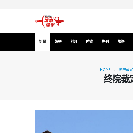
新聞
娛樂
財經
時尚
副刊
旅遊
HOME
终院裁定
终院裁