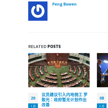
Peng Bowen
RELATED
POSTS
地佣工 罗
九龙城启晴村赏晴楼解封
08
08
无计划作出
揭167宗初阳
3 月
4 月
香港政府昨日（7日）下午12时