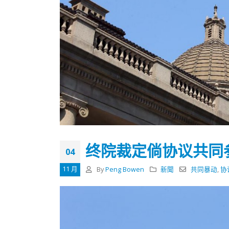
终院裁定倘协议共同
04
11 月
By
Peng Bowen
新聞
共同暴动
,
协
香港全港各区工商联永远名誉
選舉日
会长吴锡有出席2023首届中国
2023-11-
(深圳)乡村振兴产业博览会开幕