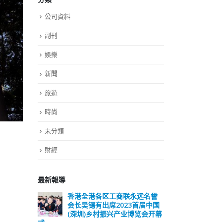
公司資料
副刊
娛樂
新聞
旅遊
時尚
未分類
財經
最新報導
远名誉
選舉日踴躍投票 文: 朱家健
香
届中国
会长
2023-11-30
览会开幕
(深