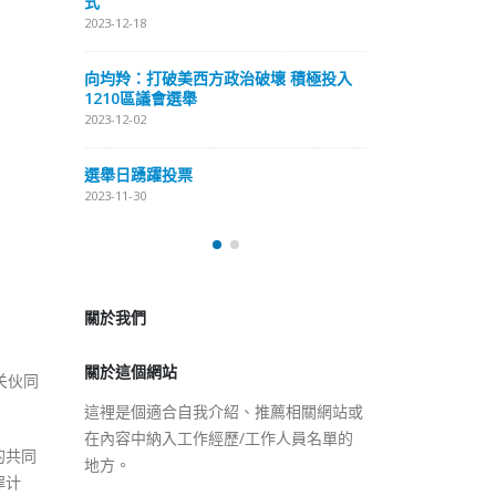
式
抹黑候選人涉選舉舞弊 文: 朱家健
2023-12-18
2023-11-30
極投入
向均羚：打破
香港公院探访明起无须预约一
1210區議會
图睇清最新安排
2023-12-02
2023-01-31
選舉日踴躍投
2023-11-30
關於我們
關於這個網站
這裡是個適合自我介紹、推薦相關網站或
在內容中納入工作經歷/工作人員名單的
关伙同
地方。
的共同
罪计