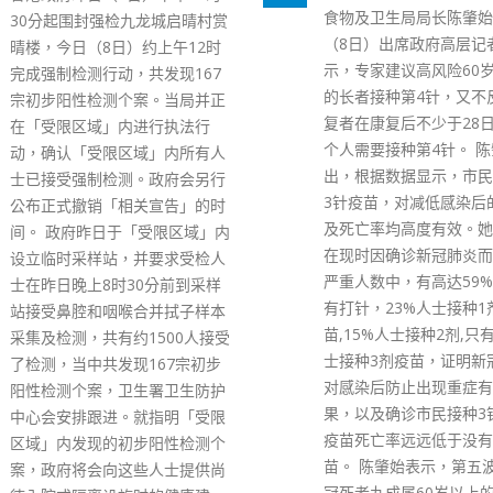
食物及卫生局局长陈肇始今早
个案随社区感染持续高企
（8日）出席政府高层记者会表
加。政府早前表示，院舍
示，专家建议高风险60岁或以上
第一及第二剂接种率已上
的长者接种第4针，又不反对康
93%及87%，而第三剂
复者在康复后不少于28日内，因
只有约39%。 政府今日（
个人需要接种第4针。 陈肇始指
日）起，邀请各医疗团队
出，根据数据显示，市民接种第
最少1次到访与他们配对
3针疫苗，对减低感染后的住院
提供外展接种服务，为期
及死亡率均高度有效。她指出，
并会就此发放特别津贴，
在现时因确诊新冠肺炎而危殆及
所涉及的额外人手及交通
严重人数中，有高达59%人士没
卫生署已招募更多医疗团
有打针，23%人士接种1剂疫
外展接种，希望进一步加
苗,15%人士接种2剂,只有3%人
速度。 政府强调，鉴于
士接种3剂疫苗，证明新冠疫苗
第五波疫情中感染的院友
对感染后防止出现重症有明显效
复，并快将到期接种第三
果，以及确诊市民接种3针或2针
苗，将按「应打尽打」的
疫苗死亡率远远低于没有接种疫
院友接种，务求在今年8
苗。 陈肇始表示，第五波疫情新
第二剂的接种率提升至9
冠死者九成属60岁以上的长者，