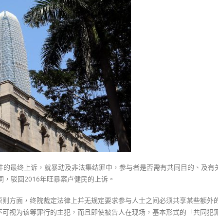
式
倘
選人涉選舉舞弊 文: 朱家健
2023-12-18
协
30
议
向均羚：打破美西方政治破壞 積
共
香港公院探访明起无须预约一
1210區議會選舉
同
图睇清最新安排
2023-12-02
参
2023-01-31
与
選舉日踴躍投票
暴
2023-11-30
动
须
负
更
严
重
法
动案件的最终上诉，就暴动及非法集结罪中，参与者是否需有共同目的、及有
律
词，驳回2016年旺暴案卢健民的上诉。
责
原则方面，终院裁定法律上并无规定要求参与人士之间必须共享某些额外
任〉
不可视为该等罪行的主犯，而且即使被告人在现场，基本形式的「共同犯
中