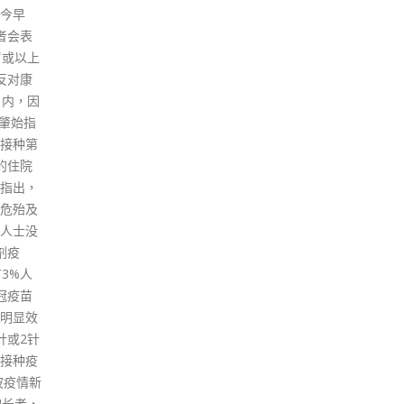
己
而增
日（8日）新增2945宗确诊个
网媒
院友的
案。继续有多间院舍、学校及公
日(
升至约
立医院失守。港大医学院内科学
日)
的接种率
系传染病科主任及临床教授孔繁
目除
25
毅今日（9日）在电台节目中表
员宣
每星期
示，本港确诊个案明显上升，入
构同
的院舍
院患者比上月初时的400人增加
组总
6周，
一倍，但目前重症和死亡个案平
称无
以应付
稳，医疗系统未见有太大压力。
初心
开支。
孔繁毅指，本港两针疫苗接种率
社会
队参与
达到近9成，加上早前有数据推
杨健
快接种
算第五波疫情已有400万人感
予珍
大部分于
染，形成高混合免疫，其中感染
网媒
已经康
过BA.2病毒，对于BA.4和BA.5
台现
剂疫
都有较好保护力。 孔繁毅强调，
便没
原则为
精准核酸检测有助早诊断、早隔
总编
月内把
离和早治疗新冠患者，要增加检
交代
成以
测中心数目，减少市民排队时
《立