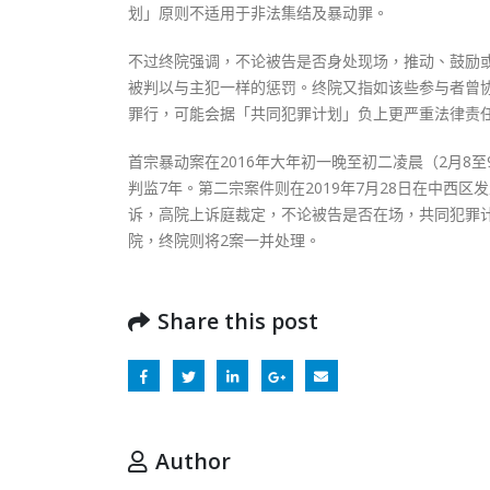
划」原则不适用于非法集结及暴动罪。
不过终院强调，不论被告是否身处现场，推动、鼓励
被判以与主犯一样的惩罚。终院又指如该些参与者曾
罪行，可能会据「共同犯罪计划」负上更严重法律责
首宗暴动案在2016年大年初一晚至初二凌晨（2月
判监7年。第二宗案件则在2019年7月28日在中西
诉，高院上诉庭裁定，不论被告是否在场，共同犯罪
院，终院则将2案一并处理。
Share this post
Author