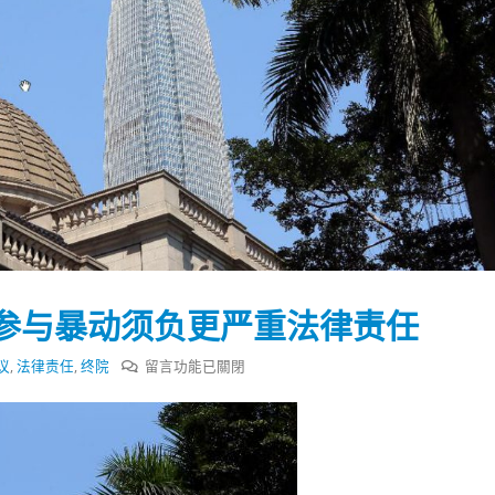
参与暴动须负更严重法律责任
在
议
,
法律责任
,
终院
留言功能已關閉
〈终
院
踴躍投票 文: 朱家健
香港全港各区工商联永
裁
会长吴锡有出席2023首
30
定
(深圳)乡村振兴产业博