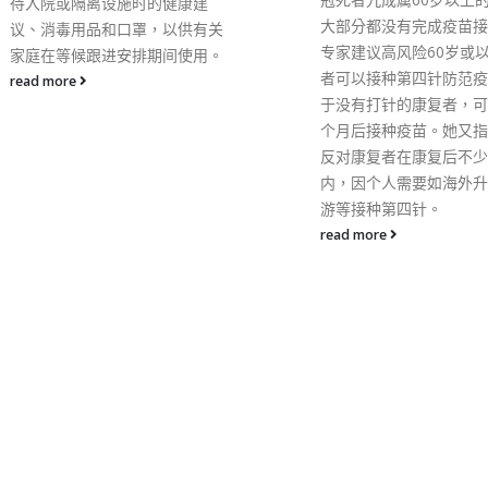
上，并在9月底前为所有
大部分都没有完成疫苗接种，故
种第三剂疫苗的院友接种
专家建议高风险60岁或以上的长
三剂的接种率提升至最少
者可以接种第四针防范疫情，至
read more
于没有打针的康复者，可以在一
个月后接种疫苗。她又指出，不
反对康复者在康复后不少于28日
内，因个人需要如海外升学、旅
游等接种第四针。
read more
RECENT POSTS
RECENT COMMEN