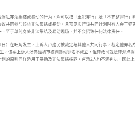
或促进非法集结或暴动的行为，均可以按「重犯罪行」及「不完整罪行」
协议共同参与该些非法集结或暴动，且预见实行该共同计划时有人会干犯
任。至于单纯身处非法集结及暴动现场，并不会招致任何法律责任。
8至9日）在旺角发生，上诉人卢建民被裁定与其他人共同行事，裁定他罪名
区发生，该案上诉人汤伟雄初审被判暴动罪名不成立，但律政司就法律观点
计划的原则同样适用于暴动及非法集结控罪。卢汤2人均不满判决，因此上