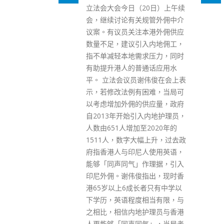
20日）上午续
30分起围封强检九龙城启晴村赏
规管外佣中介
晴楼，今日（8日）约上午12时
本港外佣供应
完成强制检测行动，共发现167
入内地佣工，
宗初步阳性检测个案。当局并正
求压力，同时
在「受限区域」内进行执法行
通话应用水
动，确认「受限区域」内所有人
谢伟俊在会上表
士已接受强制检测。政府会另行
困难，当局可
公布正式撤销「相关宣告」的时
供应量，政府
间。 政府昨日于「受限区域」内
入内地护理员，
设立临时采样站，并要求受检人
至2020年的
士在昨日晚上8时30分前到采样
幅上升，过去政
站接受鼻腔和咽喉合并拭子样本
人使用英语，
采集及检测，共有约1500人接受
作理据，引入
了检测，当中共发现167宗初步
指出，现时香
阳性检测个案，卫生署卫生防护
长者只有中学以
中心会安排跟进。就指明「受限
相当有限，与
区域」内发现的初步阳性检测个
护理员与香港
案，政府将会向这些人士提供尚
气」，当局考