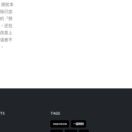
下，与
人则为较早前抵港病例。此外，
行职
包括保
昨日没新增院舍爆疫。而在现有
互相
成为内
爆疫院舍中，其中22间安老院舍
关依
的司法
及6间残疾人士院舍有新增个
续说
过与著
案，涉约35名院友及5名职员。
先，
争端解
对于疫情走势，张竹君表示整体
自治
法委员
情况稳步下跌，看到核酸及快测
始，
力推广
确诊数字差不多，而在上周五至
扣，
国际投
昨日(8日至10日)的快测呈报数
者治
香港作为
字明显比核酸检测多，相信升幅
全和
议解决
源于期间进行的“全民快测”；而
终坚
括第三
“全民快测”第2、3天的数字亦已
的全
权争议
回落，或因有关隐形患者已在首
种深
绍法律
天找到。 她续指，快测确诊者，
决，
仲裁结
过往比例是65%为有病征，35%
为中
书，建
没病征，但在3天“全民快测”的个
贡
结果有
案中，有关比例却掉转，35%为
read
定，以
有病征，65%没病征，相信“全
心的竞
民快测”找到无病征患者。而隔