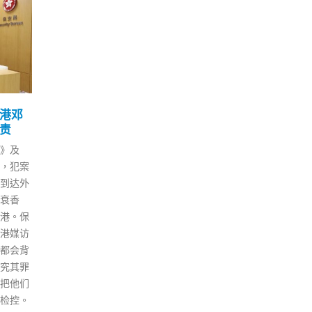
争议
香港今新增1407确诊 其中
谭
11
02
展带
13宗属输入 快测平台占
心长
709宗
引
4 月
7 月
15日）
https://www.fonfmedia.com/w
6月
香港分
p-
书记
国公
content/uploads/2022/04/a10
习近
和其他
ea88f223549af3b5b1fddd0bb6
回归
释香港
d82.mp4 香港新冠肺炎疫情未
行政
家发展
遏，卫生署卫生防护中心传染病
察香
强调，司
处主任张竹君公布，本港今日
港社
基石，
(10日)新增698宗经核酸检测确
主席
法独立
诊个案，其中13宗为输入病例，
（2