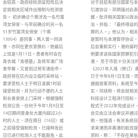
建基于基本法订明的稳固
对于目前有部分国家与本港暂停
上，包括法官享有任期和
引渡协议，邓炳强对此表示遗
律追究的保障，重要的是
憾，批评相关国家以政治凌驾法
法第八十五条明文保障司
治，并指：「最终得益的只有犯
立，法院不受任何干涉。
罪的人。」他认为，相关国家只
判词不时在海外被引用，
是暂时与本港暂停协议，相信日
明香港司法制度具高水平
后会重新实行，港府届时会再依
界信任。 郑若骅阐述香
例要求该些国家把罪犯引渡回
方面优越之处时，指出国
港。 至于市民十分关注的
四五」规划和《粤港澳大
《2021年入境（修订）条例》，
展规划纲要》均支持香港
已于今年8月1日生效，而「预先
太区国际法律及解决争议
通报旅客资料」系统至今未落
心，并表示李克强总理在
实。邓续称，将会就相关系统的
行的第59届亚非法协年
科技设计工程进行招标，料相关
成立亚非法协香港区域仲
程式于2022年完成设计，之后便
心，充分反映中央人民政
会交由立法会审议并通过附属法
固香港作为仲裁及争议解
例。他强调，有关系统目的是要
务，包括网上争议解决服
求来港而非离港的航班提供乘客
的支持。 郑若骅继而槪
资料，称：「不存在某些说法指