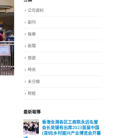
公司資料
副刊
娛樂
新聞
旅遊
時尚
未分類
財經
最新報導
远名誉
選舉日踴躍投票 文: 朱家健
香
届中国
会长
2023-11-30
览会开幕
(深