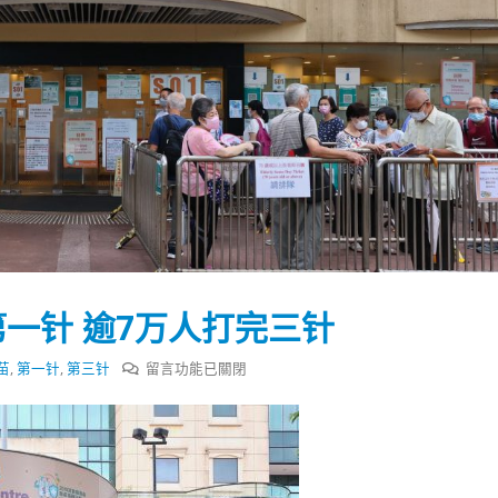
一针 逾7万人打完三针
在
苗
,
第一针
,
第三针
留言功能已關閉
〈香
港
踴躍投票 文: 朱家健
香港全港各区工商联永
近
会长吴锡有出席2023首
30
7
(深圳)乡村振兴产业博