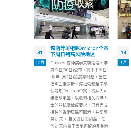
icron个案
竹篙湾再有女保安初确将
14
13
险地区
军澳宝盈花园4座围封强检
1 月
9 月
病毒来势汹汹，港
一名于竹篙湾检疫中心工作的51
布，将于下周日
岁女保安昨日（14日）初步确
晨零时起，因应
诊，她居住的将军澳唐俊街11号
拉索和越南确
宝盈花园4座今晚7时起被围封，
个案，将纳入A
居民要接受强制检测，政府预料
紧相关抵港人
今早（15日）完成强检行动。
求，只有完成
政府发言人指，今日发现一宗曾
回港，并须隔
在上址居住的初步阳性检测个
排实施后，任
案，初步显示涉及变异病毒株，
地逗留的非香港
经评估后相关区域感染风险有机