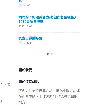
式
抹黑候選人涉選舉舞弊 文: 朱家健
2023-12-18
2023-11-30
極投入
向均羚：打破
香港公院探访明起无须预约一
1210區議會
图睇清最新安排
2023-12-02
2023-01-31
選舉日踴躍投
2023-11-30
關於我們
關於這個網站
這裡是個適合自我介紹、推薦相關網站或
在內容中納入工作經歷/工作人員名單的
二针，超
地方。
的