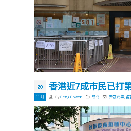
香港近7成市民已打第
20
11 月
By
Peng Bowen
新聞
新冠病毒
,
疫
香港全港各区工商联永远名誉
選舉日
会长吴锡有出席2023首届中国
2023-11-
(深圳)乡村振兴产业博览会开幕