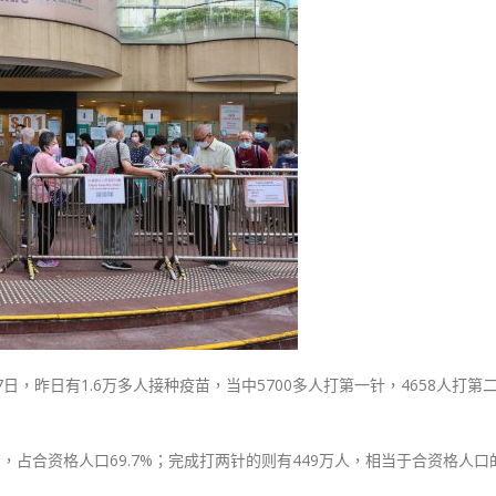
式
成
選人涉選舉舞弊 文: 朱家健
2023-12-18
市
30
民
向均羚：打破美西方政治破壞 積
已
香港公院探访明起无须预约一
1210區議會選舉
打
图睇清最新安排
2023-12-02
第
2023-01-31
一
選舉日踴躍投票
针
2023-11-30
逾
7
万
人
打
完
三
日，昨日有1.6万多人接种疫苗，当中5700多人打第一针，4658人打第
针〉
中
，占合资格人口69.7%；完成打两针的则有449万人，相当于合资格人口