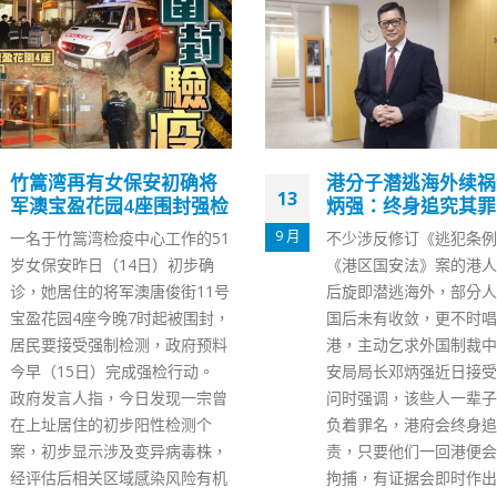
港分子潜逃海外续祸港邓
郑若骅：鼓励法律及
15
炳强：终身追究其罪责
解决业界抓紧国家发
来的庞大机遇
12 月
不少涉反修订《逃犯条例》及
律政司司长郑若骅今日（
《港区国安法》案的港人，犯案
出席由企业法律顾问协会
后旋即潜逃海外，部分人到达外
会举办的讲座，向来自跨
国后未有收敛，更不时唱衰香
司、法定机构、金融服务
港，主动乞求外国制裁中港。保
专业界别的公司律师，阐
安局局长邓炳强近日接受港媒访
法律及争议解决业界在国
问时强调，该些人一辈子都会背
下的机遇。 郑若骅首先
负着罪名，港府会终身追究其罪
法独立是香港法律制度的
责，只要他们一回港便会把他们
至为重要。她说香港的司
拘捕，有证据会即时作出检控。