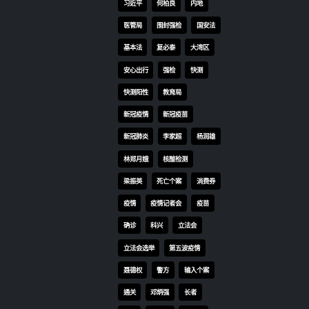
发展，郑
离方面，张竹君指快测找出的无
而通过
病征确诊者，与其他人士需否被
有限合
送走隔离的衡量标准无分别，而
度，让
是次“全民快测”2,800多宗个案
有限责
中，有8成人士适合在家隔离。
《证券
至于阿斯利康的单株抗体药物，
》及
李立业表示属注射性药物，医管
记法例
局会持续监察供应及使用情况，
供了在
外国主要为免疫力低而不适合打
务上又
针的病人处方，当局会视乎临床
。她补
情况及咨询专家意见，并考虑最
施仍然
新数据，包括本地情况及临床数
能够稳
据，再决定使用细节。 此外，私
年中有七
家医生处方新冠口服药方面，李
集资排
立业指出，医管局自2月15日首
资总额
次借药予私家医院，至今共已处
的928
方超过400个疗程。 医院管理局
内地商
总行政经理(综合临床服务)李立