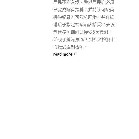
港居民亦必须
会较高，政府经检测呈阳性后决
并持认可疫苗
定就相关区域作出限制与检测宣
回港，并在抵
告。 初步确诊个案涉及一名竹篙
店接受21天强
湾女保安，与早前确诊的另一名
受6次检测，
51岁竹篙湾女保安（个案
天到社区检测中
13004）是同事，两人曾一同进
食，亦同在更衣室换衫，她最后
上班是1月11日。患者有时会在
青衣城「肯德基」及将军澳广场
食早餐，又曾到过将军澳街市。
政府将在区内设立临时采样站，
要求受检人士于明日凌晨1时前
接受检测，并为行动不便的人士
和长者安排上门采样。根据强制
检测公告，任何于今年1月9日至
14日期间曾身处大厦内超过2小
时的人士，须在周日（16日）或
之前接受强制检测，已接种及近
日已进行检测人士不能豁免。此