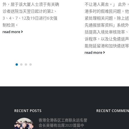
「一国两制」的独特优势
不让港人离去。」 此外，困扰本
内地达成多份重要安排，
港多时的假难民问题，他指已加
全措施和跨境公司清盘，
紧处理相关问题，除上述的「预
地以外唯一达成这些安排
先通报旅客资料」系统外，还包
管辖区。她并说，香港透
括提高入境处审核效率、改善上
名国际机构例如国际投资
诉程序，以及让免遣返声请者不
决中心和联合国国际贸易
能拖延留港和加快遣送等。
会合作推动能力建设，致
read more
以国际投资争端调解解决
资争议。 律政司就提升
国际法律、促成交易及争
服务枢纽的其他措施，包
者资助仲裁和厘清知识产
的可仲裁性。郑若骅又介
改革委员会刚发表的《与
果有关的收费架构》报告
议撤销禁止仲裁采用「与
关的收费架构」的相关规
提高香港作为主要仲裁中