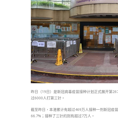
式
抹黑候
2023-12-18
2023-11-
向均羚：打破美西方政治破壞 積極投入
1210區議會選舉
2023-12-02
選舉日踴躍投票
2023-11-30
昨日（19日）是新冠病毒疫苗接种计划正式展开第267
过6000人打第三针。
截至昨日，本港累计有超过469万人接种一剂新冠疫苗
66.7%；接种了三针的则有超过7万人。