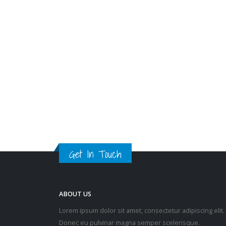
外，居于该大厦人士须于有关确
诊者送院当天翌日起计的第2、
3、4、7、12及19日进行6次强
制检测。
read more