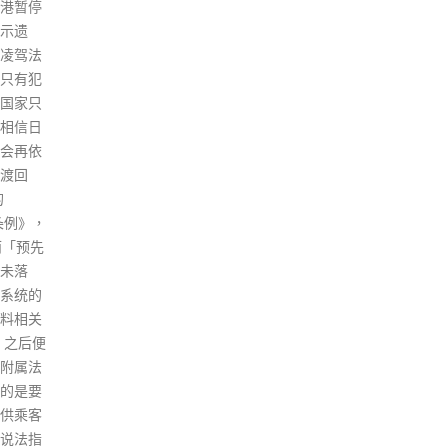
体制之
其余5宗检疫酒店发现；另录得
心举
不受法
709宗经快速检测呈报平台登记
惠珠
，基本
及成功确认。因此，今日共新增
平在
法独
1,407宗个案，第5波个案累计
长，
香港的
1,178,959宗，其中739,189宗为
指路
正好说
经核酸检测确诊个案，另外
的初
并受各
439,770宗为快速检测呈报个
慧，
港在仲裁
案。另再有57名新冠患者离世，
界的
家「十
第5波截至目前共有8,614名死
有为
湾区发
者。整体死亡个案涉3,517女
近平
建设亚
5,097男，年龄介乎11个月至
一个
服务中
112岁，年龄中位数为86岁，当
导是
上月举
中有8宗为儿科病人。 输入个案
特征
会上宣布
方面，张竹君指，当中有4宗经
国家
裁中
快测找出；有5名输入患者为昨
别行
府对巩
日(10日)抵港，包括3人乘阿联
特别
决服
酋航空EK384航班来港、1人乘
中央
务中心
酷航TR980航班抵港、1人乘泰
行政
述香港在
国航空TG600航班飞抵；其余9
法机