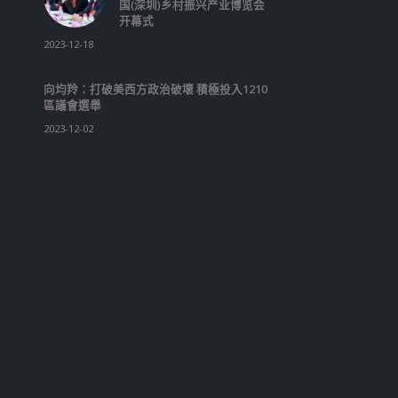
争力。 就金融界的最新
若骅提及为促进经济增长
的本地法例，例如制定《
伙基金条例》以建立新制
私人投资基金可在香港以
任合伙的形式注册；通过
及期货（修订）条例草案
《有限合伙基金及商业登
（修订）条例草案》则提
商业上可行而在法律和税
清晰明确的基金迁册机制
充说，香港的金融基建设
稳固，确保在香港的投资
步增长。香港在过去12
年登上全球首次公开招股
名榜首，今年首六个月集
达2104亿元，较去年同期
亿元上升127%。 谈到