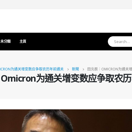
未分類
主頁
ICRON为通关增变数应争取农历年前通关
新聞
田北辰：OMICRON为通
Omicron为通关增变数应争取农