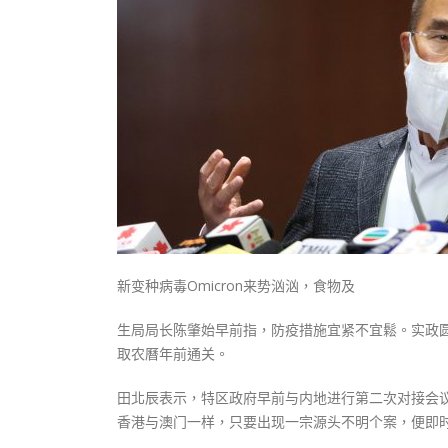
式
抹黑候
2023-12-18
2023-11-
向均羚：打破美西方政治破壞 積極投入
1210區議會選舉
2023-12-02
選舉日踴躍投票
2023-11-30
新变种病毒Omicron来势汹汹，食物及
生局局长陈肇始早前指，防疫措施宜紧不宜鬆。实政
取农曆年前通关。
田北辰表示，特区政府早前与内地进行第二次对接会
香港与澳门一样，只要出现一宗源头不明个案，便即