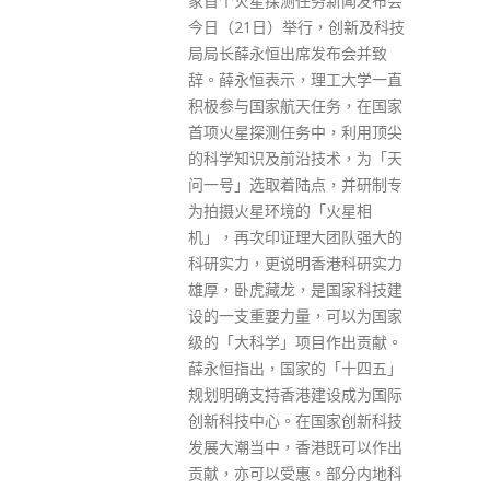
务新闻发布会
今日（18日）向全体师生发信，
行，创新及科技
指学校已改为网上授课，接受学
发布会并致
生退宿申请，但尊重学生选择，
理工大学一直
不会强制或鼓励宿生退宿，并指
任务，在国家
学校已搜购一定数量快速测试包
中，利用顶尖
派发给留宿同学，亦已在宿舍内
技术，为「天
划出专属楼层，供初期确诊的在
点，并研制专
宿同学等候政府安排期间自我隔
「火星相
离。 胡怀中在信中指出，这波疫
大团队强大的
情初期，校方已将授课改为网上
香港科研实力
形式进行，考试亦将采用网络进
是国家科技建
行及评核。大学亦接受退宿申
，可以为国家
请，至今已有300多位同学决定
目作出贡献。
迁离宿舍。校方了解同学们个人
的「十四五」
居家环境及状况不尽相同，继续
建设成为国际
留在宿舍可能对家人及自身的处
国家创新科技
境和健康更有保障，尊重同学的
港既可以作出
选择，不会强制或鼓励宿生退
。部分内地科