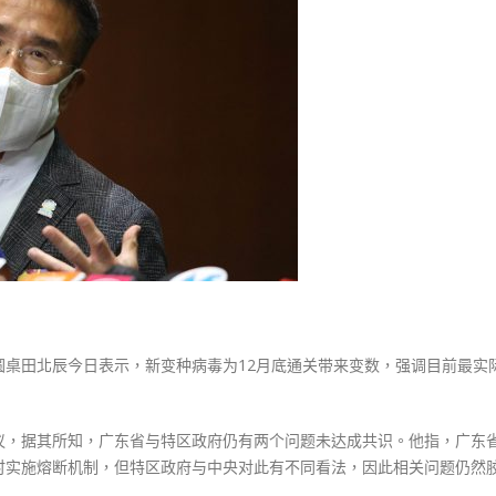
式
为
選人涉選舉舞弊 文: 朱家健
2023-12-18
通
30
关
向均羚：打破美西方政治破壞 積
增
香港公院探访明起无须预约一
1210區議會選舉
变
图睇清最新安排
2023-12-02
数
2023-01-31
应
選舉日踴躍投票
争
2023-11-30
取
农
历
年
前
通
圆桌田北辰今日表示，新变种病毒为12月底通关带来变数，强调目前最实
关〉
中
议，据其所知，广东省与特区政府仍有两个问题未达成共识。他指，广东
时实施熔断机制，但特区政府与中央对此有不同看法，因此相关问题仍然