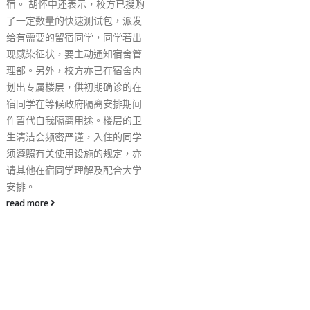
天，之后就会失效，“安心
内该二维码亦会有红色外
住，届时康复者就要打针
合疫苗通行证安排。 另
日开始发出的隔离令，亦
附有康复纪录二维码，有
同样为康复当天计起的18
read more