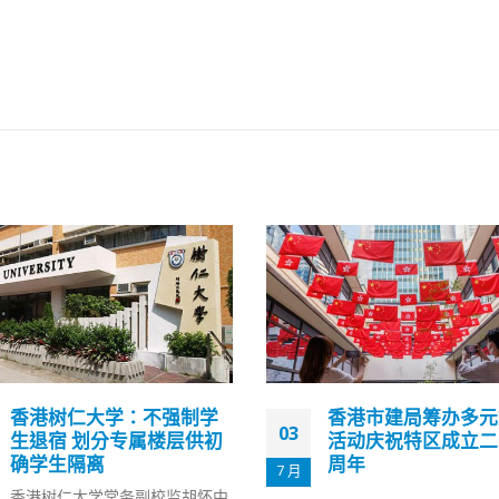
香港市建局筹办多元文化
香港“新冠康复码”有
19
活动庆祝特区成立二十五
半年 逾期后二维码
周年
色外框提示
4 月
港府今日(19日)推出“新