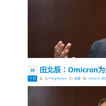
田北辰：Omicro
30
11 月
By
Peng Bowen
新聞
Omicron
,
农
香港全港各区工商联永远名誉
選舉日
会长吴锡有出席2023首届中国
2023-11-
(深圳)乡村振兴产业博览会开幕