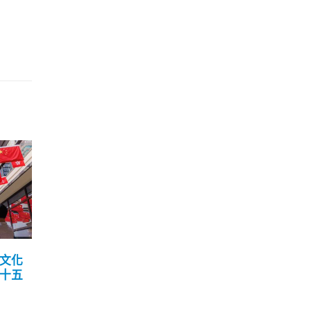
效期
林郑月娥：香港疫情平稳
安
17
26
呈现红
第二阶段放宽措施周四如
港
期落实 堂食延至午夜12时
5 月
8 月
安徽
健身室运动可除口罩
冠康复