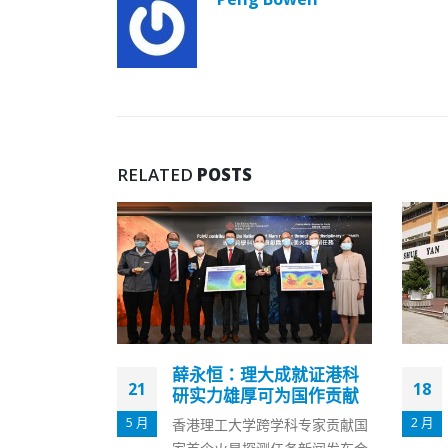
RELATED
POSTS
成就证港科
香港树仁大学：不强制学
18
03
为国作贡献
生退宿 划分专属楼层供初
确学生隔离
2 月
7 月
科专家贡献国
香港树仁大学常务副校监胡怀中