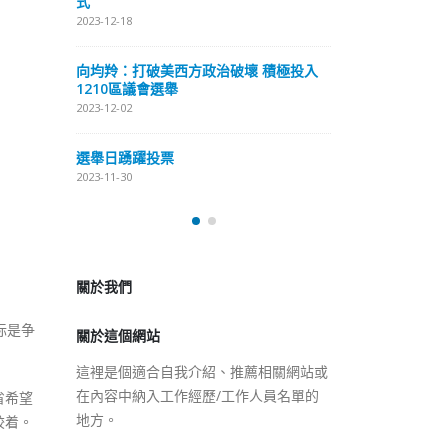
式
抹黑候選人涉選舉舞弊 文: 朱家健
2023-12-18
2023-11-30
極投入
向均羚：打破
香港公院探访明起无须预约一
1210區議會
图睇清最新安排
2023-12-02
2023-01-31
選舉日踴躍投
2023-11-30
關於我們
關於這個網站
這裡是個適合自我介紹、推薦相關網站或
际是争
在內容中納入工作經歷/工作人員名單的
地方。
省希望
胶着。