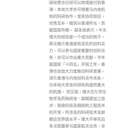
宿。 胡怀中还表示，校方已搜购
跨境拨付到香
了一定数量的快速测试包，派发
借着与内地机
给有需要的留宿同学，同学若出
挥协同效应，
现感染征状，要主动通知宿舍管
香港所长，贡
理部。另外，校方亦已在宿舍内
永恒表示，今次
划出专属楼层，供初期确诊的在
成功的例子，
宿同学在等候政府隔离安排期间
坚实的创科实
作暂代自我隔离用途。楼层的卫
重要的创科任
生清洁会频密严谨，入住的同学
大贡献。今年
须遵照有关使用设施的规定，亦
开局之年，香
请其他在宿同学理解及配合大学
动科研发展，
安排。
科合作关系，
read more
机构提供重大
，理大在化学生
超精密加工技
结构工程技术
科研技术全部
Get In Touch
理大不单先后
航天任务，亦