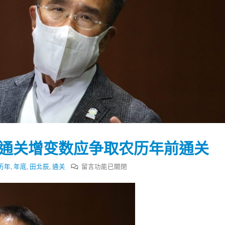
n为通关增变数应争取农历年前通关
在
历年
,
年底
,
田北辰
,
通关
留言功能已關閉
〈田
北
踴躍投票 文: 朱家健
香港全港各区工商联永
辰：
会长吴锡有出席2023首
30
Omicron
(深圳)乡村振兴产业博