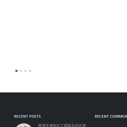
RECENT POSTS
RECENT COMMEN
香港全港各区工商联永远名誉
会长吴锡有出席2023首届中
国(深圳)乡村振兴产业博览会
开幕式
2023-12-18
向均羚：打破美西方政治破壞 積極投入1210
區議會選舉
2023-12-02