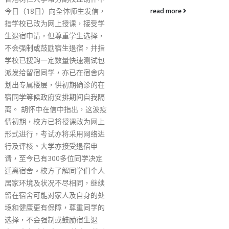
码”，卫生署卫生防护中
read more
徐乐坚表示，由于疫苗通
本月30日将进入第二阶
者届时可用康复或感染证
为疫苗通行证之用；而今
民可于网上申请取得康复
维码，亦可到“智方便”或“
应用程式取得有关二维码
储存至“安心出行”内。 
释如何登记，指市民首先
记录系统中，同意有关收
资料的声明，之后在输入
时，在身份证明文件的部
择向政府呈报确诊时，所
同一身份证明文件才可；
整个登记后，就可取得康
及二维码。他提醒，康复
的有效期为康复日子后的1