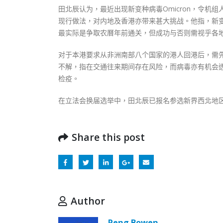
田北辰认为，最近出现新变种病毒Omicron，令
现行做法，对内地及香港亦带来甚大挑战。他指，新
最实际是争取农曆年前通关，但成功与否则需视乎各地处
对于本港要求从非洲南部八个国家的港人回港后，需
不解，指在交通往来期间存在风险，而病毒亦有机会
检疫。
在立法会换届选举中，田北辰已报名参选新界西北地
Share this post
Author
Peng Bowen