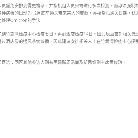
机组人员豁免安排变得更複杂，并指机组人员只需进行多次检测，而毋须强制
变种病毒的出现为12月底前通关带来甚大的变数，亦複杂化通关日期，认
理Omicron的手法。
先到竹篙湾检疫中心检疫七日，再到酒店检疫14日。田北辰直言对相关做
透过酒店房的通风系统散播，因此建议安排相关人士在竹篙湾检疫中心接受
区直选；同区其他参选人则有民建联周浩鼎及新思维副主席黄俊琅。