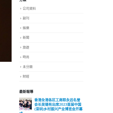
公司資料
副刊
娛樂
新聞
旅遊
時尚
未分類
財經
最新報導
远名誉
選舉日踴躍投票 文: 朱家健
香
届中国
会长
2023-11-30
览会开幕
(深