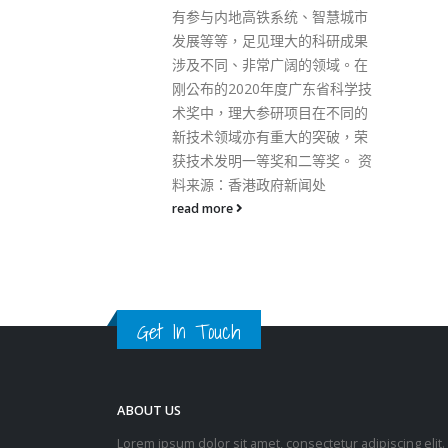
统、智慧城市
大的科研成果
ABOUT US
阔的领域。在
Lorem ipsum dolor sit amet, consectetur adipiscing elit.
度广东省科学技
Donec eu pulvinar magna semper scelerisque.
项目在不同的
大的突破，荣
Praesent venenatis turpis vitae purus semper, eget
和二等奖。 资
sagittis velit venenatis ptent taciti sociosqu ad litora…
新闻处
VIEW MORE