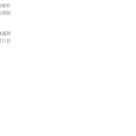
检疫的
为目前
法感到
21日