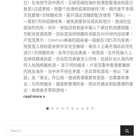
为正在还柙的前《苹果日报》副社长陈沛敏。7人涉违反《刑
事罪行条例》第9及10条串谋发布煽动刊物罪，警方搜查被捕
人士的处所，各人随后被押往不同警署扣查。 消息指，正在
还柙的前《苹果日报》副社长陈沛敏，因曾于《立场新闻》撰
文，今早涉串谋发布煽动刊物罪在大榄惩教所被捕。陈沛敏昨
日亦与乱港黑手、壹传媒黎智英等6人，在法庭被加控一项串
谋发布煽动刊物罪。至于6名被捕人分别是钟沛权、吴霭仪、
何韵诗、周达智、方敏生、林绍桐，当中5人为《立场新闻》
前董事，钟沛权为《立场新闻》署任总编辑，涉嫌提供平台发
布煽动性文章，违反《刑事罪行条例》第9及10条串谋发布煽
动刊物罪。据悉，林绍桐已即时辞任《立场新闻》署任总编辑
一职。 一批警员今早到《立场新闻》位于观塘开源道55号开
联工业中心的办公室搜查，探员陆续将运载怀疑证物的胶箱带
到地面，有关证物包括电脑及文件等，探员将多箱证物运上货
车。据了解，警方于《立场新闻》办公室检走33箱证物。
read more