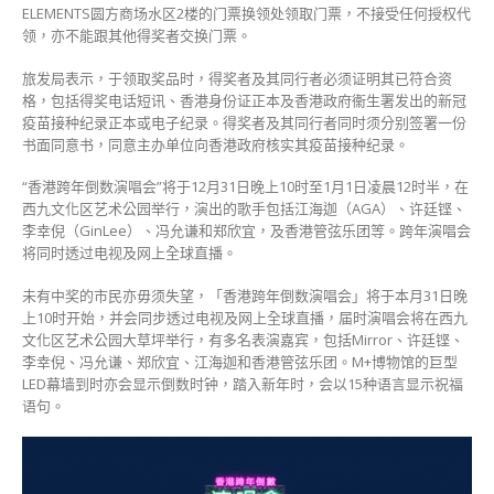
ELEMENTS圆方商场水区2楼的门票换领处领取门票，不接受任何授权代
领，亦不能跟其他得奖者交换门票。
旅发局表示，于领取奖品时，得奖者及其同行者必须证明其已符合资
格，包括得奖电话短讯、香港身份证正本及香港政府衞生署发出的新冠
疫苗接种纪录正本或电子纪录。得奖者及其同行者同时须分别签署一份
书面同意书，同意主办单位向香港政府核实其疫苗接种纪录。
“香港跨年倒数演唱会”将于12月31日晚上10时至1月1日凌晨12时半，在
西九文化区艺术公园举行，演出的歌手包括江海迦（AGA）、许廷铿、
李幸倪（GinLee）、冯允谦和郑欣宜，及香港管弦乐团等。跨年演唱会
将同时透过电视及网上全球直播。
未有中奖的市民亦毋须失望，「香港跨年倒数演唱会」将于本月31日晚
上10时开始，并会同步透过电视及网上全球直播，届时演唱会将在西九
文化区艺术公园大草坪举行，有多名表演嘉宾，包括Mirror、许廷铿、
李幸倪、冯允谦、郑欣宜、江海迦和香港管弦乐团。M+博物馆的巨型
LED幕墙到时亦会显示倒数时钟，踏入新年时，会以15种语言显示祝福
语句。