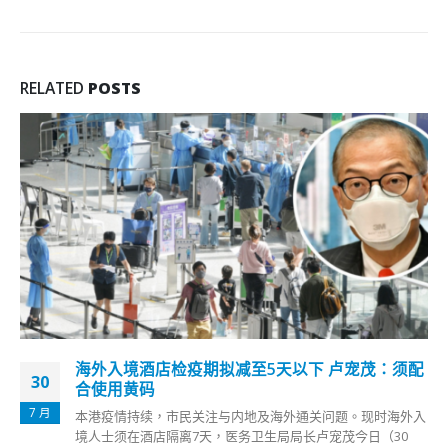
RELATED
POSTS
7人涉煽动罪被捕包括《立场》6高层及《苹果》
29
陈沛敏
12 月
警方国安处今日（29日）拘捕7人，其中6人为《立场新闻》高
层或前高层人员（3男3女），年龄介乎34岁至73岁；另1人则