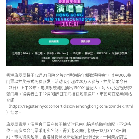
演
唱
会
门
票
抽
奖
名
单
公
布
即
香港旅发局将于12月31日除夕首办“香港跨年倒数演唱会”，其中3000张
睇
门票以抽奖形式免费派发。活动吸引超过20万人参与，抽奖结果今日
你
（3日）上午公布，电脑系统随机抽出1500名登记人，每人可免费获得2
有
张门票。得奖者会于12月3至5日期间接获短讯通知，市民可在活动网站
无
查阅
中
（https://register.nycdconcert.discoverhongkong.com/tc/index.html
奖〉
）结果。
中
旅发局表示，演唱会门票座位于抽奖时已由电脑系统随机编配，不设拣
位。而演唱会门票采用实名制，得奖者及同行者须于12月3至13日期
间，带同得奖短讯﹑香港身份证及新冠疫苗接种纪录，一同亲身前往