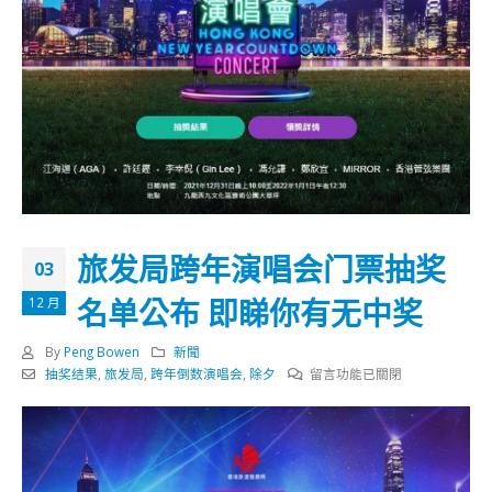
旅发局跨年演唱会门票抽奖
03
名单公布 即睇你有无中奖
12 月
By
Peng Bowen
新聞
在
抽奖结果
,
旅发局
,
跨年倒数演唱会
,
除夕
留言功能已關閉
〈旅
发
局
跨
年