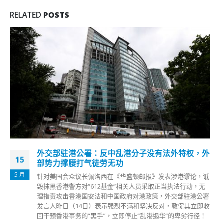
RELATED
POSTS
子没有法外特权，外
陈茂波：香港特区政府重视文物保
09
史建筑已评级
11 月
报》发表涉港谬论，诋
大湾区文物建筑高峰论坛今日（9日）举
员采取正当执法行动，无
波致辞时表示，香港共有132项法定古迹、
政策，外交部驻港公署
历史建筑及208处具考古研究价值的地
坚决反对，敦促其立即收
重视文物保育，会透过历史建筑评级机
乱港遏华”的卑劣行径！
定香港历史建筑物的文物价值及保护的需