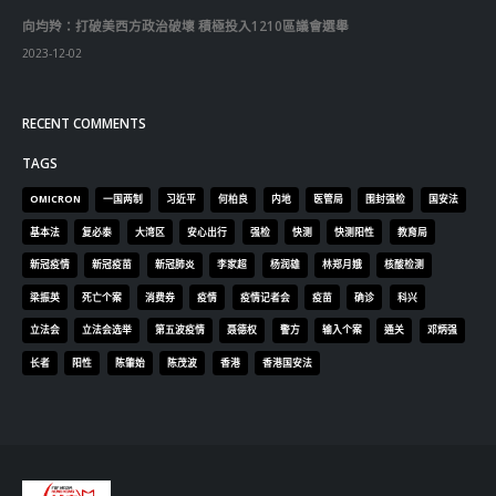
RECENT COMMENTS
TAGS
OMICRON
一国两制
习近平
何柏良
内地
医管局
围封强检
国安法
基本法
复必泰
大湾区
安心出行
强检
快测
快测阳性
教育局
新冠疫情
新冠疫苗
新冠肺炎
李家超
杨润雄
林郑月娥
核酸检测
梁振英
死亡个案
消费券
疫情
疫情记者会
疫苗
确诊
科兴
立法会
立法会选举
第五波疫情
聂德权
警方
输入个案
通关
邓炳强
长者
阳性
陈肇始
陈茂波
香港
香港国安法
© Copyright 2019. All Rights Reserved.