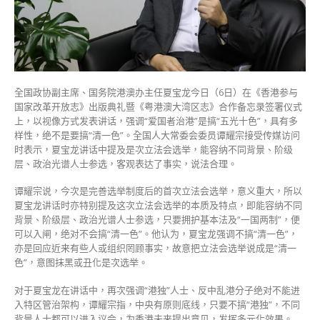
属
客
观
事
实
强
全国政协副主席、国务院港澳办主任夏宝龙今日（6日）在《香港参与
调
国家改革开放志》出版典礼暨《粤港澳大湾区志》合作备忘录签署仪式
不
上，以视像方式发表讲话，强调“爱国者治港”是搞“五光十色”，具有多
搞
样性，绝不是要搞“清一色”。全国人大常委会委员谭耀宗接受传媒访问
“清
时表示，夏宝龙讲话中提及是次立法会选举，能容纳不同背景、阶级
一
层、政治光谱人士参选，客观表达了事实，说法合理。
色”
回
谭耀宗说，今次是完善选举制度后的首次立法会选举，意义重大，所以
应
夏宝龙讲话时亦特别提及这次立法会选举的本质及特点，即能容纳不同
抹
背景、阶级层、政治光谱人士参选，只要拥护基本法及“一国两制”，便
黑
可以入闸，绝对不会搞“清一色”。他认为，夏宝龙强调不搞“清一色”，
立
亦是回应近来有些人或组织罔顾事实，故意把立法会选举说成是“清一
选
色”，意图抹黑或丑化是次选举。
声
音〉
对于夏宝龙在讲话中，再次强调“港独”人士、反中乱港分子绝对不能进
中
入特区管治架构，谭耀宗指，中央有原则底线，只要不搞“港独”，不同
背景人士都可以进入议会，为香港未来提出意见，发挥多元化效果。