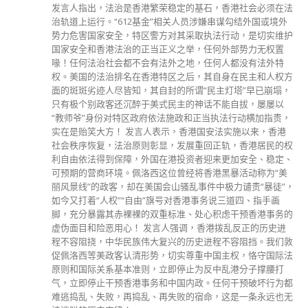
石，香港社会必须在法
为善用历史建筑，政府推行活化历史建
涉嫌串谋勾结外国或境外
利机构以社企模式来活化及营运一些由
执法行动，是切实维护
建筑物。计划由2008年至今，有22幢
任何外部势力无权置
成为香港文物旅游热点，当中5项更获联
任何人都没有法外特
区文化遗产保护奖。
其自身在民主和人权方
read more
民主灯塔”早已崩塌，
话不能自拔，屡屡以
当执法行动横加指责，
国安法实施以来，香港
回正轨，香港居民的权
迎来更加安全、稳定、
香港黑暴活动称为“美
件中极力谴责“暴徒”，
事务说三道四、指手画
心积虑干预香港事务的
香港拨乱反正的历史进
进程不容阻挡。我们敦
中国主权，恪守国际法
反中乱港分子撑腰打
。任何干预破坏行为都
命，这是一条永远也无