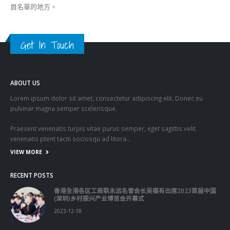
Get In Touch
ABOUT US
Lorem ipsum dolor sit amet, consectetur adipiscing elit. Donec eu
pulvinar magna semper scelerisque.
Praesent venenatis turpis vitae purus semper, eget sagittis velit
venenatis ptent taciti sociosqu ad litora…
VIEW MORE
RECENT POSTS
香港全港各区工商联永远名誉会长吴锡有出席2023首届中国
(深圳)乡村振兴产业博览会开幕式
2023-12-18
向均羚：打破美西方政治破壞 積極投入1210區議會選舉
2023-12-02