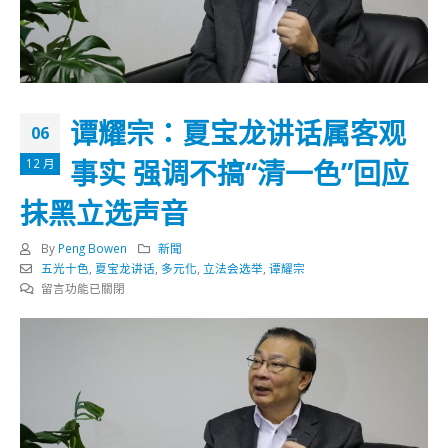
谭耀宗：夏宝龙讲话属客观
06
事实 强调不搞“清一色”回应
12 月
抹黑立选声音
By
Peng Bowen
新聞
五光十色
,
夏宝龙讲话
,
多元化
,
立法会选举
,
谭耀宗
在
留言功能已關閉
〈谭
耀
宗：
夏
宝
龙
讲
话