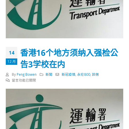
香港16个地方须纳入强检公
14
告3学校在内
12 月
By
Peng Bowen
新聞
新冠疫情
,
永伦800
,
菲佣
在
留言功能已關閉
〈香
港
16
个
地
方
须
纳