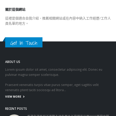
關於這個網站
這裡是個適合自我介紹、推薦相關網站或在內容中納入工作經歷/工作人
員名單的地方。
Get In Touch
ABOUT US
Lorem ipsum dolor sit amet, consectetur adipiscing elit. Donec eu
pulvinar magna semper scelerisque.
Praesent venenatis turpis vitae purus semper, eget sagittis velit
venenatis ptent taciti sociosqu ad litora…
VIEW MORE
RECENT POSTS