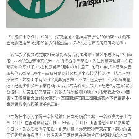
入
强
检
公
告
3
卫生防护中心昨日（13日）深夜通报，包括青衣永伦800酒店、红磡都
学
会海逸酒店等8处场所纳入强检公告，另有5处指明场所须再次检测。
校
在
一名34岁菲佣来港完成21天强制检疫后初步确诊。该名患者上月17日乘
内〉
搭5J272航班由菲律宾抵港，在机场检测呈阴性，入住竹篙湾检疫中心接
中
受强制检疫期间，6次检测都呈阴性。她上周三（8日）完成检疫后在青
衣永伦800酒店居住。而12日她到社区检测中心接受检测时，结果呈初
步阳性，并检出带有N501Y变异病毒株，不过Ct值大于30，反映病毒量
低，经初步化验显示带有Alpha变异病毒株机会较大。患者7月在菲律宾
曾接种一剂强生新冠疫苗。被纳入强制检测的地方包括
青衣永伦800酒
店、荃湾昌耀大厦1楼大家乐、荃湾丽城花园二期丽城荟地下铺霍建中-
康健医务中心和荃湾千色汇II
。
卫生防护中心另录得一宗怀疑输出日本的确诊个案，一名33岁男子上周
四（9日）在香港检测呈阳性，上周六（11日）由香港经NH812航班前
往日本，到埗后检测呈阳性。他无病征，亦无接种新冠疫苗，离港前居
于红磡都会海逸酒店。该名患者于潜伏期在香港曾居住和到访的地点已