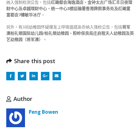
纳入强制检测公告，包括
红磡都会海逸酒店、金钟太古广场汇丰日夜理
财中心及卓越理财中心、统一中心3楼运输署香港牌照事务处及红磡置
富都会7樓敏华冰厅
。
另外，有3间幼稚园怀疑爆发上呼吸道感染亦纳入强检公告，包括
将军
澳柏礼顿国际幼儿园/柏礼顿幼稚园、粉岭保良局庄启程夫人幼稚园及英
艺幼稚园（将军澳）
。
Share this post
Author
Peng Bowen