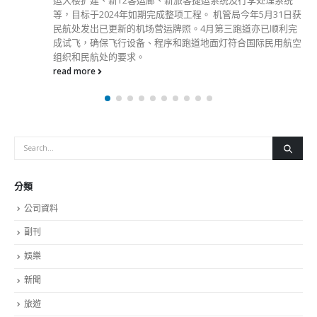
等，目标于2024年如期完成整项工程。 机管局今年5月31日获
民航处发出已更新的机场营运牌照。4月第三跑道亦已顺利完
成试飞，确保飞行设备、程序和跑道地面灯符合国际民用航空
组织和民航处的要求。
read more
分類
公司資料
副刊
娛樂
新聞
旅遊