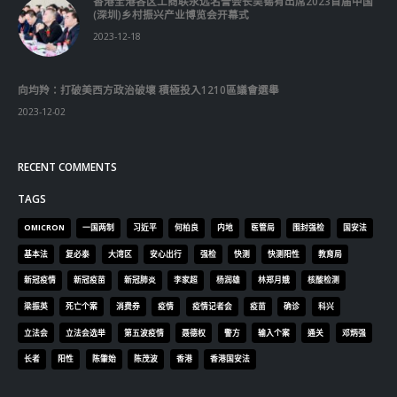
香港全港各区工商联永远名誉会长吴锡有出席2023首届中国
(深圳)乡村振兴产业博览会开幕式
2023-12-18
向均羚：打破美西方政治破壞 積極投入1210區議會選舉
2023-12-02
RECENT COMMENTS
TAGS
OMICRON
一国两制
习近平
何柏良
内地
医管局
围封强检
国安法
基本法
复必泰
大湾区
安心出行
强检
快测
快测阳性
教育局
新冠疫情
新冠疫苗
新冠肺炎
李家超
杨润雄
林郑月娥
核酸检测
梁振英
死亡个案
消费券
疫情
疫情记者会
疫苗
确诊
科兴
立法会
立法会选举
第五波疫情
聂德权
警方
输入个案
通关
邓炳强
长者
阳性
陈肇始
陈茂波
香港
香港国安法