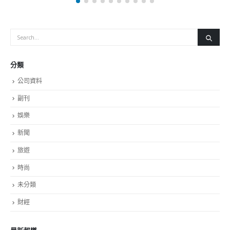
五号时的经历，表示疫情对航天工作造成非常大的压力，「上
百人天天在航天城工作，万一有人感染，后果很严重」。因此
他要求凡是进了航天城，管吃管住，但不能走，什么时候干完
什么时候走。年轻人要照顾家，不能不让走，相关措施「确实
不太人道」，但这就是国家需要的关键时刻，要有舍小家的特
殊准备。他又表示，在座的各位，工作过程中会遇到特殊情
况，现在的疫情就是特殊情况，大家都要有能吃苦的思想准
备。戚发轫循循善诱地告诫香港年轻人，只有舍小家才能成大
家，才能为国家，有舍才有得，舍得自己成就国家，就是最大
的爱国，就是最高尚的爱国主义，一代航天人的航天精神集中
体现在航天人的爱国精神，正是航天人所具有的无私无畏的爱
国主义精神爱国主义情操爱国主义理念，才是推动中国航天事
业不断发展的源源不绝的强大动力。 细心的听众或许能够留
意到，在讲座的留影过程中，88岁高龄、满头银发的中国工程
院院士、神舟飞船首任总设计师戚发轫，把站在左手边的香港
理工大学教授容启亮拉到中间，拉到自己身边，然后紧紧握住
他的手，直至合影结束。这一刻，内地和香港科学家的手紧紧
握在一起。这一不经意的温馨举动，不仅仅展现了中国科学家
的博大胸襟，更展现了内地科学家与本港科学家长期以来的亲
密无间的科学合作协作与友情。 众所周知，多年来，容启亮
教授参加了国家航天局的探月工程嫦娥三、四、五号项目，以
及中国首次火星任务的「天问一号」。容启亮教授团队研制的
机械臂采样器、摄相机和表取初级封装装置等设备，未来还会