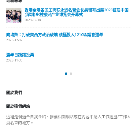
应用在嫦娥六号，在2024年前后着陆月球背面。容启亮教授以
其脚踏实地的实干精神，为国家航天事业的发展，作出了不可
磨灭的贡献，祖国不会忘记，人民不会忘记，一起合作的内地
科学家更加不会忘记。 戚发轫院士在讲座中动情地表示：
「中国人非常关心航天，成功了，支持！失败了，也能理解。
这一点很了不起，更重要的是，我们伟大的事业孕育了自己伟
大的精神，伟大的精神推动了事业的发展，在这点上，中央非
常地重视。」在这里，表现出祖国人民对科学家的高度尊崇尊
敬与支持，正是这样基于人民大众的广泛坚定热情支持，祖国
航天事业才孕育了自己伟大的航天精神，而这种伟大的航天精
神又推动了航天事业取得一个有一个伟大的成就。 戚发轫进
一步指出，中央把每年的4月24日定为航天日，希望铭记历
史，传承精神，激发全民，尤其是青少年崇尚科学、探索未
知、敢于创新的热情，为中华民族伟大复兴贡献力量。戚发轫
又提到，1986年底，航天工业部党组提出「航天传统精神」，
「自力更生、艰苦奋斗、大力协同、无私奉献、严谨务实、勇
于攀登」，他自己有深刻体会，认为核心内容应该是自力更
生。他说，一切靠自己，不能靠别人，一个国家、一个民族、
一个事业，要发展要壮大，要超越他人，只能靠自身努力，不
能靠别人。戚发轫的此番肺腑之言，实际上也是在提示港人，
要超越别人，就必须靠自身努力。等靠要不可能达致超越，不
可能发展壮大，更不可能持久繁荣。 戚发轫回顾了中国一系