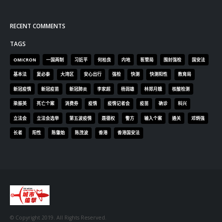
副刊
娛樂
新聞
旅遊
時尚
未分類
財經
最新報導
選舉日踴躍投票 文: 朱家健
2023-11-30
抹黑候選人涉選舉舞弊 文: 朱家健
2023-11-30
香港公院探访明起无须预约一图睇清最新安排