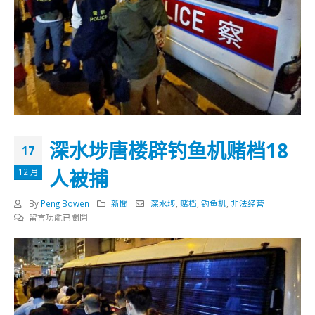
深水埗唐楼辟钓鱼机赌档18
17
人被捕
12 月
By
Peng Bowen
新聞
深水埗
,
赌档
,
钓鱼机
,
非法经营
在
留言功能已關閉
〈深
水
埗
唐
楼
辟