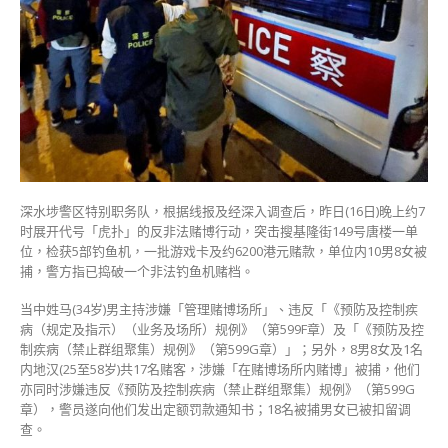
钓
鱼
机
赌
档
18
人
被
捕〉
中
深水埗警区特别职务队，根据线报及经深入调查后，昨日(16日)晚上约7
时展开代号「虎扑」的反非法赌博行动，突击搜基隆街149号唐楼一单
位，检获5部钓鱼机，一批游戏卡及约6200港元赌款，单位内10男8女被
捕，警方指已捣破一个非法钓鱼机赌档。
当中姓马(34岁)男主持涉嫌「管理赌博场所」、违反「《预防及控制疾
病（规定及指示）（业务及场所）规例》（第599F章）及「《预防及控
制疾病（禁止群组聚集）规例》（第599G章）」；另外，8男8女及1名
内地汉(25至58岁)共17名赌客，涉嫌「在赌博场所内赌博」被捕，他们
亦同时涉嫌违反《预防及控制疾病（禁止群组聚集）规例》（第599G
章），警员遂向他们发出定额罚款通知书；18名被捕男女已被扣留调
查。