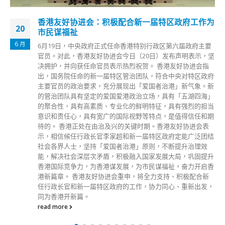
航天精神的核心就是爱国精神
23
在中国共产党建党百年及香港回归二十四周年之际，负责「长
6 月
征」「神舟」「北斗」「天问」「嫦娥」等国家重大航天项目
的科学家团队22日开始为期五天的访港行程，将在香港理工大
学、香港大学等地举办多场讲座。中国工程院院士、神舟飞船
首任总设计师戚发轫今日（23日）在香港理工大学首次讲座
中，向香港同胞宣讲中国航天与航天精神、航天精神与爱国精
神的关系。戚发轫用平实朴素感人的语言与港人分享了一代航
天人的爱国情操。他表示，爱国不是高不可攀，不需要抛头颅
洒鲜血，只要把时间、知识、精力献给你的岗位、事业、国
家，每个人都能做到。 戚发轫表示，一个人没有爱，绝对不
可能把最宝贵的东西奉献出来，最高尚的爱，最伟大的爱就是
爱国家。戚发轫指出，现在是和平时期，每个人都可以做到爱
国；每个人只要把岗位的工作做好了，老师把课教好了，学生
把学习学好了，就是爱国。戚发轫在演讲中回忆起老一辈科学
家的事迹，特别指出中国「两弹一星」的元勋钱学森被美国软
禁5年，最后克服重重困难，在国家大量的外交努力下才回到
祖国。戚发轫告诉港人，为什么钱学森要排除万难，坚持回
国，因为他热爱自己的祖国，为了祖国的繁荣强大，可以排除
万难，放弃一切。 戚发轫忆述2003年「非典」时期发射神舟