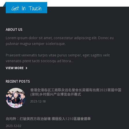
列航天成就，包括长征5号B火箭成功发射，北斗组网成功，
「天问一号」等，强调「天」是是人类生活的第四个领域。地
球上煤、石油等资源有限，所以要入地、下海和上天。月球上
有大量可控核聚变燃料「氦3」，可以极大程度解决地球能源
问题，这就要靠航天技术，这就要提升航天技术，发展航天事
业。 最后，戚发轫引用习近平主席的话与在座港人共勉：伟
大事业都「始于梦想」「基于创新」「成于实干」，强调每个
人都要有梦，都要有一个强国梦，要有创新的精神，事情是扎
扎实实干出来的。戚发轫寄希望港人，要有梦想，更要有强国
梦想，要敢创新，更要敢科技创新，只有脚踏实地，才能取得
成功，个人基于爱港爱国的实干所取得的成功，就是香港的成
功，香港的成功就是国家的成功。 资料来源：点新闻
read more
分類
公司資料