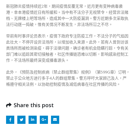
新冠肺炎疫情持续近2年，期间疫情反覆无常，近月更有变种病毒袭
港，幸本港疫情近日有所缓和。当中有不法分子无视禁令，经营非法赌
档、无牌楼上吧等场所，造成其中一大防疫漏洞。警方近期多次采取执
法行动逐一捣破，惟有关情况不断发生，非法场所冚之不尽。
早前有时事评论员表示，疫情下政府专注防疫工作，不法分子的气焰因
此壮大，不停开设非法场所，以增加收入来源。此外，若有人曾到访该
类场所而被检测染疫，碍于法律问题，确诊者有机会隐瞒行踪，令有关
部门难以追踪其密切接触者，社区传播链恐难以切断，影响感染控制工
作，不法场所最终演变成播毒源头。
此外，《预防及控制疾病（禁止群组聚集）规例》（第599G章）订明，
禁止于公众地方进行多于4人的群组聚集。警方呼吁大家顾己及人，严
格遵守相关法例，以协助控制疫情及减低病毒在社区传播的风险。
Share this post