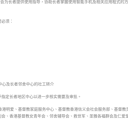
时会为长者提供使用指导，协助长者掌握使用智能手机及相关应用程式的
援
「安
心
时必须：
出
行」
连
12
个
月
免
费
上
中心及长者邻舍中心的社工转介
网〉
中
予指定长者地区中心以进一步核实需要及审批。
、香港明爱、基督教家庭服务中心、基督教香港信义会社会服务部、基督教
利会、香港基督教女青年会、邻舍辅导会、救世军、圣雅各福群会及仁爱