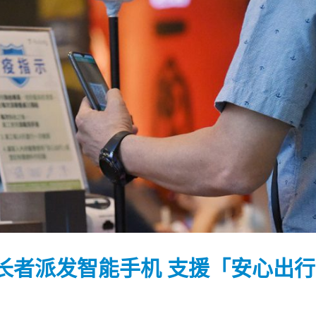
长者派发智能手机 支援「安心出行
踴躍投票 文: 朱家健
香港全港各区工商联永
会长吴锡有出席2023首
30
(深圳)乡村振兴产业博