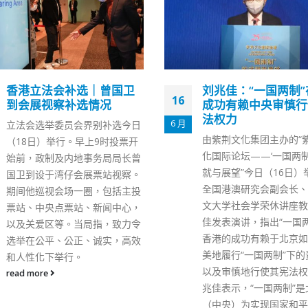
刘兆佳：“一国两制”在港
李家超表示23条立
11
成功有赖中央审慎行使宪
时俱进不希望推出后
法权力
洞
10 月
由紫荆文化集团主办的“紫荆文
政府近日向立法会提交本
化国际论坛——‘一国两制’的成
的立法议程，删除涉及基
就与展望”今日（16日）举行。
条立法的《维护国家安全
全国港澳研究会副会长、香港中
案》。行政长官李家超今
文大学社会学荣休讲座教授刘兆
日）出席行政会议前会见
佳发表演讲，指出“一国两制”在
表示，23条立法是特区
香港的成功有赖于北京如实且完
制责任，会尽早立法。但
美地履行“一国两制”下的责任，
家安全风险千变万化，加
以及审慎地行使其宪法权力。 刘
政治急促恶劣演变，政府
兆佳表示，“一国两制”是北京
立有效且充分的法例，以
（中央）为实现国家和平统一及
理不断更新的极端情况，