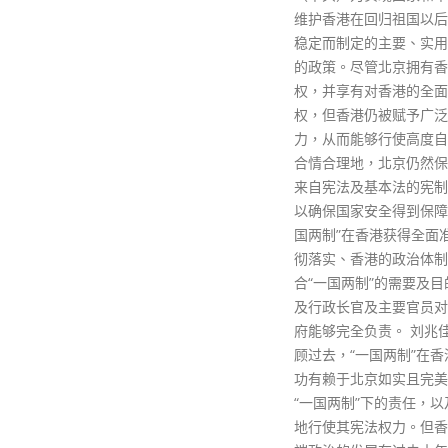
维护香港在回归祖国以后的繁荣
例在执行时真正有效。 
稳定而制定的主要、实用及明智
调，不希望出现23条立
的政策。尽管北京拥有香港的主
善便推出，后因存在漏洞
权，并享有对香港的全面管治
再度检视的情况。
权，但香港仍被赋予广泛的权
read more
力，从而能够行使高度自治权。
合情合理地，北京仍然保留包含
来自宪法及基本法的宪制权力，
以确保国家安全得到保障，“一
国两制”在香港获得全面准确贯
彻落实、香港的政治体制得以符
合“一国两制”的需要及目的，以
及行政长官及主要官员对中央政
府能够完全负责。 刘兆佳说，回
顾过去，“一国两制”在香港的成
功有赖于北京如实且完美地履行
“一国两制”下的责任，以及审慎
地行使其宪法权力。但香港的极