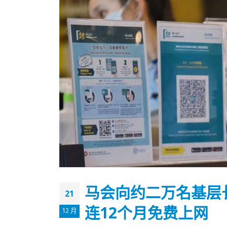
马会向约二万名基层
21
香港全港各区工商联永远名誉
選舉日
连12个月免费上网
会长吴锡有出席2023首届中国
2023-11-
12 月
(深圳)乡村振兴产业博览会开幕