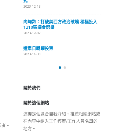
式
抹黑候選人涉選舉舞弊 文: 朱家健
2023-12-18
2023-11-30
極投入
向均羚：打破
香港公院探访明起无须预约一
1210區議會
图睇清最新安排
2023-12-02
2023-01-31
選舉日踴躍投
2023-11-30
關於我們
關於這個網站
這裡是個適合自我介紹、推薦相關網站或
在內容中納入工作經歷/工作人員名單的
地方。
长者。