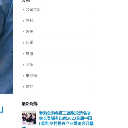
公司資料
副刊
娛樂
新聞
旅遊
時尚
未分類
財經
最新報導
」
远名誉
選舉日踴躍投票 文: 朱家健
香
届中国
会长
2023-11-30
览会开幕
(深