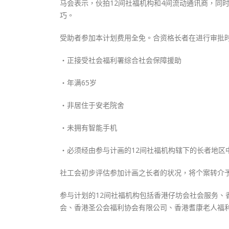
马会表示，伙拍12间社福机构和4间流动通讯商，同
巧。
受助者参加本计划费用全免。合资格长者在进行审批
‧正接受社会福利署综合社会保障援助
‧年满65岁
‧非居住于安老院舍
‧未拥有智能手机
‧必须经由参与计画的12间社福机构辖下的长者地区
社工会初步评估参加计画之长者的状况，将个案转介
参与计划的12间社福机构包括香港仔坊会社会服务
会、香港圣公会福利协会有限公司、香港耆康老人福