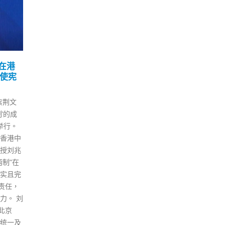
法须与
陈肇始：以科学为本检视
百
09
25
现漏
全民强检
疫酒
调
4 月
7 月
香港特区政府呼吁全港市民昨日
年度新
为缩
（8日）起一连三日进行快速抗
本法23
的时
原测试。食物及卫生局局长陈肇
条例草
辆的
始在接受香港中通社专访时表
日（11
士提
示，虽然全民快测属自愿性，但
传媒时
的自
希望市民先试一下做快测，对于
政府的宪
局长
后续放宽社交距离，可以做好风
由于国
排运
险评估。 陈肇始指，全民快测有
上地缘
合市
三大目的：第一，了解香港的情
必须设
士不
况，虽然目前有不同数据和预
应对处
每辆
测，包括专家意见，但具体感染
做到法
贴，
情况仍不准确﹔第二，希望可以