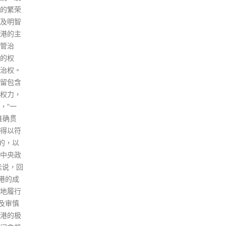
李家超强
车最
找出确诊个案，尤其是长者，他
法未经完
指，
们仍未出来做测试，或未有快测
而需要
整服
工具，如果检测为阳性，可以尽
read
快进行隔离和医疗﹔第三，希望
为市民提供学习使用快测工具的
机会。 对于全民强检，陈肇始强
调，政府至今未有放弃，政府内
部会继续检视。当中会以科学为
本，除了考虑时机，也包括整体
运作、人手部署和实验室等采样
准备。
read more