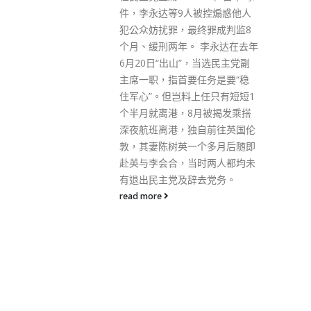
被控煽惑他人
终罪成判监8
 李永达在去年
，当选民主党副
任务是要“稳
上任只有短短1
月被揭发乘搭
自前往英国伦
个多月后随即
时两人都均未
去党务。