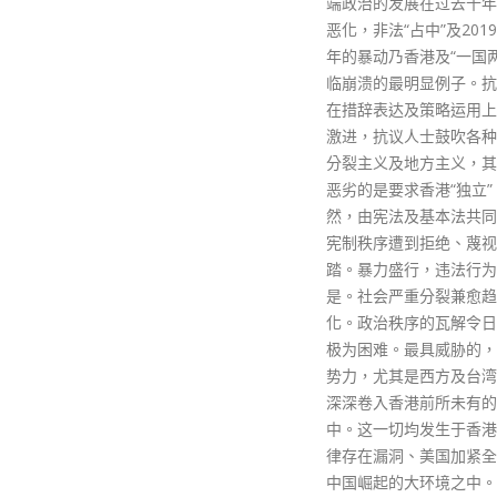
端政治的发展在过去十年间愈趋
恶化，非法“占中”及2019至2020
年的暴动乃香港及“一国两制”濒
临崩溃的最明显例子。抗议人士
在措辞表达及策略运用上均愈加
激进，抗议人士鼓吹各种形式的
分裂主义及地方主义，其中最为
恶劣的是要求香港“独立”。显
然，由宪法及基本法共同构成的
宪制秩序遭到拒绝、蔑视及践
踏。暴力盛行，违法行为比比皆
是。社会严重分裂兼愈趋政治
化。政治秩序的瓦解令日常管治
极为困难。最具威胁的，是外部
势力，尤其是西方及台湾势力，
深深卷入香港前所未有的动荡之
中。这一切均发生于香港国安法
律存在漏洞、美国加紧全面遏制
中国崛起的大环境之中。在如此