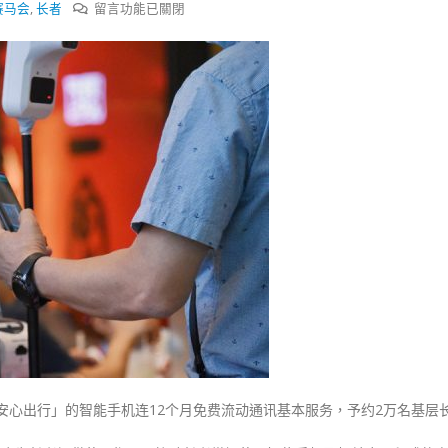
式
在
赛马会
,
长者
留言功能已關閉
選人涉選舉舞弊 文: 朱家健
2023-12-18
〈马
30
会
向均羚：打破美西方政治破壞 積
向
香港公院探访明起无须预约一
1210區議會選舉
图睇清最新安排
约
2023-12-02
2023-01-31
二
万
選舉日踴躍投票
名
2023-11-30
基
层
长
者
派
发
智
能
手
「安心出行」的智能手机连12个月免费流动通讯基本服务，予约2万名基层
机
支