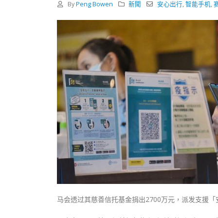
式
By
Peng Bowen
新聞
安心出行
,
智能手机
,
抹黑候
2023-12-18
2023-11-
向均羚：打破美西方政治破壞 積極投入
1210區議會選舉
2023-12-02
選舉日踴躍投票
2023-11-30
马会透过其慈善信托基金捐出2700万元，派发支援