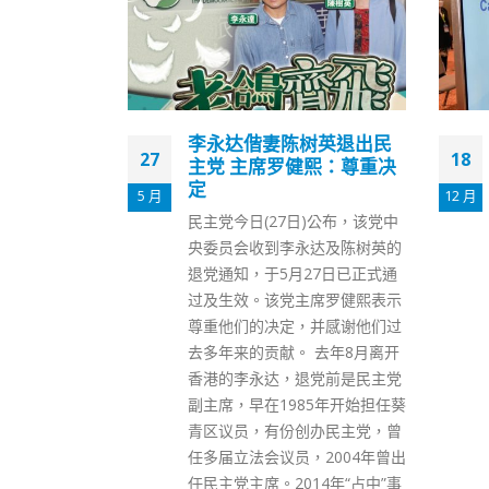
树英退出民
香港立法会补选｜曾国卫
18
16
熙：尊重决
到会展视察补选情况
12 月
6 月
立法会选举委员会界别补选今日
)公布，该党中
（18日）举行。早上9时投票开
达及陈树英的
始前，政制及内地事务局局长曾
27日已正式通
国卫到设于湾仔会展票站视察。
席罗健熙表示
期间他巡视会场一圈，包括主投
并感谢他们过
票站、中央点票站、新闻中心，
 去年8月离开
以及关爱区等。当局指，致力令
党前是民主党
选举在公平、公正、诚实，高效
5年开始担任葵
和人性化下举行。
办民主党，曾
read more
2004年曾出
14年“占中”事