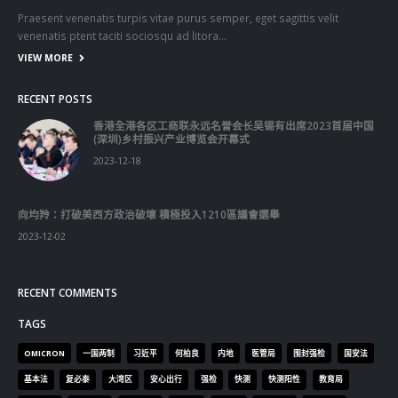
Praesent venenatis turpis vitae purus semper, eget sagittis velit
venenatis ptent taciti sociosqu ad litora…
VIEW MORE
RECENT POSTS
香港全港各区工商联永远名誉会长吴锡有出席2023首届中国
(深圳)乡村振兴产业博览会开幕式
2023-12-18
向均羚：打破美西方政治破壞 積極投入1210區議會選舉
2023-12-02
RECENT COMMENTS
TAGS
OMICRON
一国两制
习近平
何柏良
内地
医管局
围封强检
国安法
基本法
复必泰
大湾区
安心出行
强检
快测
快测阳性
教育局