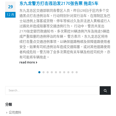
东九龙警方打击违泊发2170张告票 拖走5车
29
东九龙总区交通部联同各警区人员，昨日(28日)于区内多个交
12 月
通黑点打击违例泊车。行动特别针对双行泊车、在限制区及巴
士站违例上落客或货物、停车等候过久及非法进入黄格或行人
过路处并造成阻塞等交通违例行为。 行动中，警员共发出
2170张定额罚款通知书、多次票控30辆违例汽车及拖走5辆造
成严重阻塞的违例停泊的车辆。 警方表示，东九龙总区将持
续打击重点交通违例事项，以确保道路畅顺及保障道路使用者
安全。如果有司机违例泊车造成交通阻塞，或对其他道路使用
者构成危险，警方除了会多次票控有关车辆及检控司机外，亦
有可能将车辆拖走。
read more
分類
公司資料