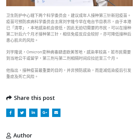
短
第
卫生防护中心辖下两个科学委员会，建议成年人接种第三针新冠疫苗。
三
疫苗可预防疾病科学委员会主席刘宇隆今早在电台节目表示，由于本港
针
已「清零」，本地感染机会很低，因此无迫切需要的市民，可以在接种
间
第二针后六个月才接种第三针，相信免疫反应会较好，亦可降低接种后
隔
患心肌炎的风险。
时
间〉
刘宇隆说，Omicron变种病毒肆虐欧美等地，感染率较高，若市民需要
中
到当地公干或留学，第三剂与第二剂相隔时间应拉近至三个月。
他指出，接种疫苗最重要的目的，并非预防感染，而是减低染疫后引发
重症及死亡风险。
Share this post
Author