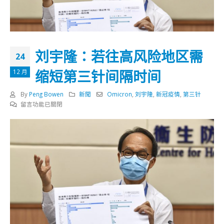
刘宇隆：若往高风险地区需
24
缩短第三针间隔时间
12 月
By
Peng Bowen
新聞
Omicron
,
刘宇隆
,
新冠疫情
,
第三针
在
留言功能已關閉
〈刘
宇
隆：
若
往
高
风
险
地
区
需
缩