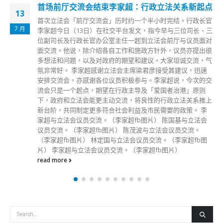
首场前厅交流会结束李家超：行政立法关系新起点
13
首次立法会「前厅交流会」历时约一个半小时完结。行政长官
7 月
李家超今日（13日）在社交平台发文，指今早与三位司长、三
位副司长及行政长官办公室主任一起到立法会前厅与议员面对
面交流。他说，除介绍各自工作和施政方针外，议员亦提出很
多想法和问题，以及对政府的期望和建议。大家坦诚交流，气
氛非常好。 李家超感谢立法会主席梁君彦接受其建议，迅速
安排交流会，亦感谢各位议员积极参与。李家超说，今次的交
流会只是一个起点，期望在行政主导及「爱国者治港」原则
下，政府和立法会能更主动交流，将良性的行政立法关系推上
新台阶，共同制定更多符合社会利益及市民需要的政策。 李
家超与立法会议员交流。（李家超fb图片） 陈国基与立法会
议员交流。（李家超fb图片） 陈茂波与立法会议员交流。
（李家超fb图片） 林定国与立法会议员交流。（李家超fb图
片） 李家超与立法会议员交流。（李家超fb图片）
read more