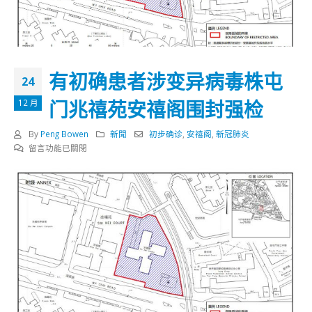
有初确患者涉变异病毒株屯
24
门兆禧苑安禧阁围封强检
12 月
By
Peng Bowen
新聞
初步确诊
,
安禧阁
,
新冠肺炎
在
留言功能已關閉
〈有
初
确
患
者
涉
变
异
病
毒
株