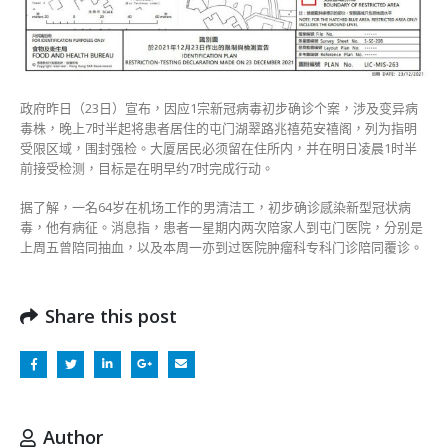
屯
门
兆
禧
苑
安
政府昨日（23日）宣布，因应1宗新冠病毒初步确诊个案，涉及变异病
禧
毒株，晚上7时半起将患者居住的屯门湖翠路兆禧苑安禧阁，列为指明
阁
受限区域，围封强检。大厦居民必须留在住所内，并在明日凌晨1时半
围
前接受检测，目标是在明早约7时完成行动。
封
强
据了解，一名64岁在机场工作的男清洁工，初步确诊感染新型冠状病
检〉
毒，他有病征。消息指，患者一星期内两次陪家人到屯门医院，分别是
中
上周五曾陪同抽血，以及本周一亦到过医院肿瘤科专科门诊陪同覆诊。
Share this post
Author