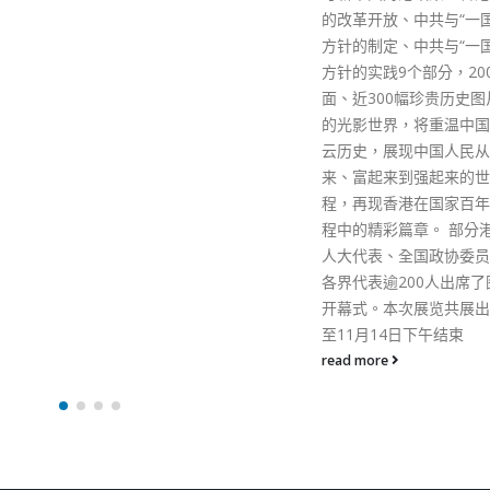
的改革开放、中共与“一国两制”
方针的制定、中共与“一国两制”
方针的实践9个部分，200余块版
面、近300幅珍贵历史图片组成
的光影世界，将重温中国百年风
云历史，展现中国人民从站起
来、富起来到强起来的世纪征
程，再现香港在国家百年奋斗历
程中的精彩篇章。 部分港区全国
人大代表、全国政协委员及社会
各界代表逾200人出席了图片展
开幕式。本次展览共展出3天，
至11月14日下午结束
read more