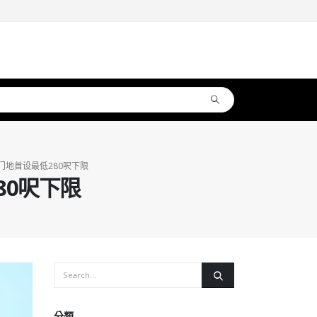
门地首设最低280呎下限
80呎下限
分類