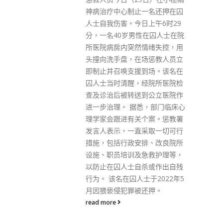
日）公布，在八达通App内加入
一名还押在囚
银联二维码付款功能。今后八达
日上午6时29
通银包用户不仅可在本港支援银
性在囚人士在院
联二维码的商户付款，使用范围
情绪失控，用
更拓展至内地以至全球。 为配合
场惩教人员立
新服务的推出，银联及本地各大
到场。该名在
商户推出了一系列的宣传活动，
经院所医院检
让八达通银包用户在佳节气氛下
到公立医院作
尽享各项购物优惠。八达通银包
悉，部门临床心
用户只需点击银包页面上的银联
个案。惩教署
标志，便可即时轻松使用银联二
采取一切可行
维码功能消费。透过是次合作，
排、改良院所
八达通银包用户可于全球超过
急救护理等，
3000万家支援银联二维码的零售
杀或作出自残
点轻松付款，其中包括超过600
士于2022年5
万个粤港澳大湾区的零售点。 银
还押。
联国际香港分公司总经理邵敏表
示，这次合作亦见证了本地储值
支付行业及银联香港业务的新里