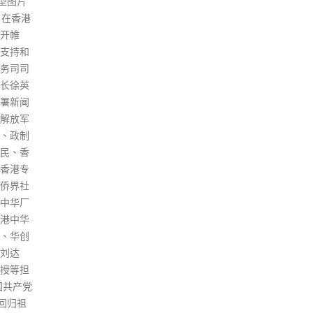
疫安排
报，本港增4宗新冠输入病例，
染疫
数字明显
均于9月1日搭乘菲律宾宿雾太平
心传
)的出入
洋航空5J272航班抵港，航班上
布，本
据入境
另有1名乘客未符合防疫规例。
宗确
次方
卫生署宣布，禁止宿雾太平洋航
人疑
机场抵
空营运的客机自今日起至本月16
待验
0至
日从马尼拉着陆香港。 通报指，
3,
日一度突
昨日新增的4宗输入个案涉及4名
昨日(
安排后，
外佣，检出带有L452R变异病毒
报个
.4万人
株。所有患者均已接种两剂疫
今日
7万人是
苗，其中2人接种复必泰疫苗，1
前确
0名内地
人在港接种科兴疫苗，另1人在
亦有
实施后，
菲律宾接种科兴疫苗。
疫措
，首日
理局
read more
港，其中
家献
内地旅客
死亡
0人来自其
岁，
日，经
晨，
28