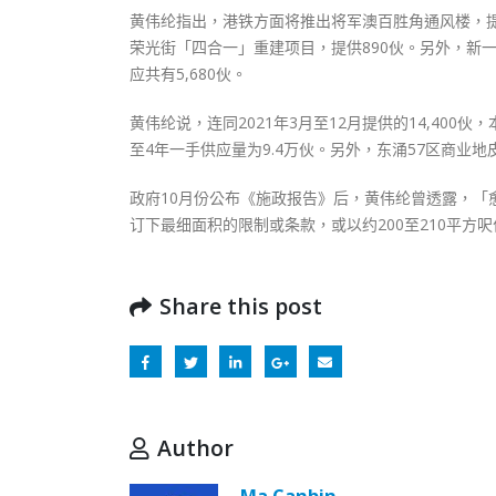
黄伟纶指出，港铁方面将推出将军澳百胜角通风楼，提
荣光街「四合一」重建项目，提供890伙。另外，新一
应共有5,680伙。
黄伟纶说，连同2021年3月至12月提供的14,400伙
至4年一手供应量为9.4万伙。另外，东涌57区商业
政府10月份公布《施政报告》后，黄伟纶曾透露，
订下最细面积的限制或条款，或以约200至210平
Share this post
Author
Ma Canbin