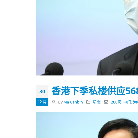
香港下季私楼供应56
30
12 月
By
Ma Canbin
新聞
280呎
,
屯门
,
港
香港全港各区工商联永远名誉
選舉日
会长吴锡有出席2023首届中国
2023-11-
(深圳)乡村振兴产业博览会开幕