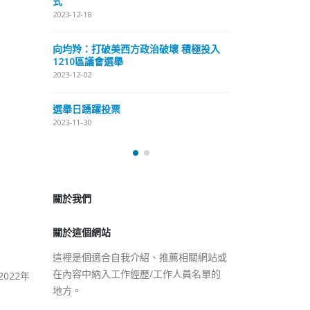
式
抹黑候選人涉選舉舞弊 文: 朱家健
2023-12-18
2023-11-30
極投入
向均羚：打破
香港公院探访明起无须预约一
1210區議會
图睇清最新安排
2023-12-02
2023-01-31
選舉日踴躍投
2023-11-30
關於我們
關於這個網站
這裡是個適合自我介紹、推薦相關網站或
在內容中納入工作經歷/工作人員名單的
地方。
022年