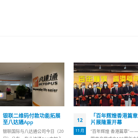
「百年辉煌香港篇章」图
抵港检疫「3+4」首
16
片展隆重开幕
2.4万人经机场入境
8 月
“百年辉煌 香港篇章”——庆祝中
港府于上周五(12日)放