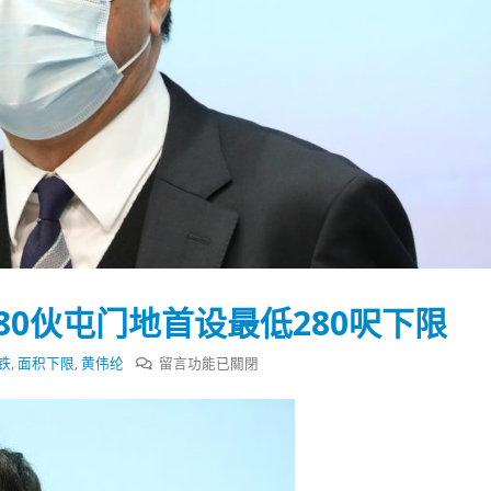
80伙屯门地首设最低280呎下限
在
铁
,
面积下限
,
黄伟纶
留言功能已關閉
〈香
港
踴躍投票 文: 朱家健
香港全港各区工商联永
下
会长吴锡有出席2023首
30
季
(深圳)乡村振兴产业博