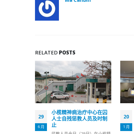
RELATED
POSTS
疗中心在囚
银联二维码付款功能拓展
20
12
人员及时制
至八达通App
1 月
11 月
银联国际与八达通公司今日（20
9日）在小榄精