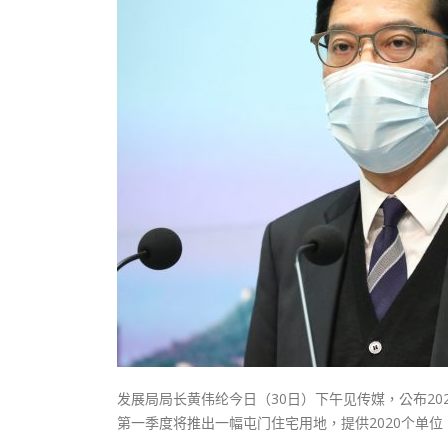
式
抹黑候
2023-12-18
2023-11-
向均羚：打破美西方政治破壞 積極投入
1210區議會選舉
2023-12-02
選舉日踴躍投票
2023-11-30
发展局局长黄伟纶今日（30日）下午见传媒，公布20
第一季度将推出一幅屯门住宅用地，提供2020个单位