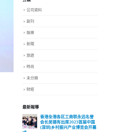
公司資料
副刊
娛樂
新聞
旅遊
時尚
未分類
財經
最新報導
远名誉
選舉日踴躍投票 文: 朱家健
香
届中国
会长
2023-11-30
览会开幕
(深