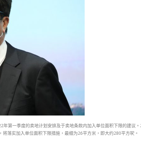
式
私
選人涉選舉舞弊 文: 朱家健
2023-12-18
楼
30
供
向均羚：打破美西方政治破壞 積
应
香港公院探访明起无须预约一
1210區議會選舉
5680
图睇清最新安排
2023-12-02
伙
2023-01-31
屯
選舉日踴躍投票
门
2023-11-30
地
首
设
最
低
280
呎
下
限〉
22年第一季度的卖地计划安排及于卖地条款内加入单位面积下限的建议。2
中
，将落实加入单位面积下限措施，最细为26平方米，即大约280平方呎。