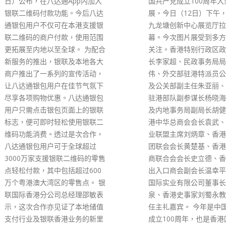
国共产党成立100周年大型图片
及台湾抵港人士的入境检
展，今日（12日）下午，在香港
至「3+4」，访港旅客
九龙塘创新中心展览厅拉开帷
有所增长，本周日(14日
幕。今次图片展受到多方支持和
境人数更创近期新高。根
关注。香港特别行政区政务司司
处的统计数字，在入境人
长李家超、民政事务局局长徐英
面，本月上旬经香港国际
伟、外交部驻港特派员公署新闻
港的人数维持在每日3,00
及公关部副主任朱亚丽、解放军
5,000多人，只有8月7
驻港部队副参谋长杨晓海、政制
破6,000人。放宽检疫
及内地事务局副局长胡健民、香
过去4日(12日至15日)约2
港中华总商会会长袁武、香港专
经机场入境，当中约1.7
业联盟主席刘炳章、香港侨界社
香港居民、另有约5,10
团联会会长黄楚基、香港中华厂
访客。 在「3+4」措施
商联合会会长史立德、香港中华
入境人数随即有明显上升
出入口商会副会长温幸平、华创
共有6,157人经机场抵
国际实业有限公司董事长刘达
香港居民占4,351人，
泉、香港史事家刘蜀永教授等担
则有1,516人，其余29
任主礼嘉宾。 今年是中国共产党
他国家或地区；直至本周
成立100周年，也是香港回归祖
机场入境的人次更升至7,4