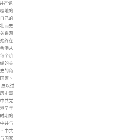
大屿
分别有
医院
计算，新检
际博
日)的机
院接
00人，
篙湾
措施未实
人于
入境，相
隔离
经机场出
内有
了8月7
内有
11日的出
在社
000人之
情况
，便有
人士
周日更升
40
诊，
接触
讨，
2至
望将
一方