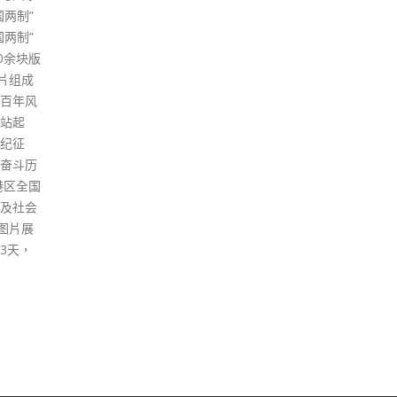
至于
抽搐
澳医
已即
炎测
院儿
疗，
停顿
黄昏
婴健
者及
发现
直至
到急
医院
韦，
脏停
于仅
因，