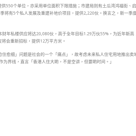
供550个单位，亦采用单位面积下限措施；市建局则有土瓜湾鸿福街、
季将有5个私人发展及重建补地价项目，提供2,220伙。换言之，新一季
，本财年私楼供应将达20,080伙，高于全年目标1.29万伙55%，为近年新高
地皮将会重新招标，提供12万平方米。
「愈住愈细」问题是社会的一个「痛点」，故考虑未来私人住宅用地推出卖
方呎作为界线，直言「香港人住大啲，不是空讲，但要啲时间。」