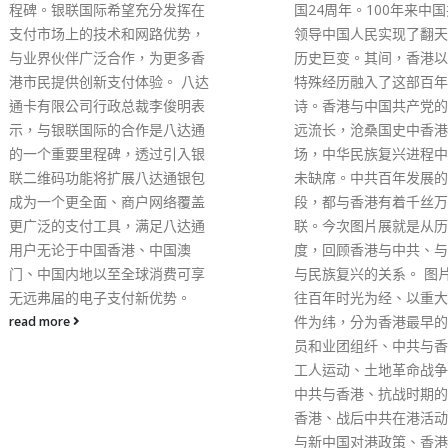
国24周年。100年来中国共产党
人，香港居民及内地访客
领导中国人民实现了翻天覆地的
5,840及1,264人。经
历史巨变。其间，香港以自己的
疫措施实施后(12日至15
特殊经历融入了这部百年壮丽史
场入境平均人数约有6,0
诗。香港与中国共产党的关系源
而8月1日至11日、相关
远流长，沧桑国史中香港始终在
施时，则约有4,900人
场，中华民族复兴进程中香港从
差约1,100人。 另外，
未缺席。中共百年发展的每个阶
境人数亦有上升趋势，除
段，都与香港有着千丝万缕的关
日有5,226人外，8月首
联。今次图片展就是从历史的角
境人数维持3,000多至5,
度，回顾香港与中共、与国家、
间；至有关措施实行首日
与民族复兴的关系。 图片展以过
5,416名人士出境，本
往百年时光为经、以重大历史事
至5,695人。
件为纬，分为香港最早的中共党
read more
员和业团组纤、中共与香港早年
工人运动、土地革命战争时期的
中共与香港、抗战时期的中共与
香港、战后中共在港活动、中共
与新中国对港政策、香港与国家