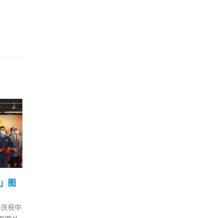
四日
马尼拉抵港航班4宗确诊宿
香港
04
21
雾太平洋航空被禁飞该航
日新
线14日
括1
9 月
2 月
宽自海外
卫生防护中心昨日（3日）通
香港