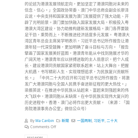
的论述为港澳发展领航定向，更加坚定了港澳同胞对未来的
信念、信心。」全国政协常委、澳门中华总商会副会长廖泽
云说，中央支持和国家发展为澳门发展提供了强大动能、开
辟了光明前景。澳门要加快融入国家发展大局，积极投入粤
港澳大湾区建设，协力助推构建新发展格局。澳门各界要鼓
足干劲，乘势而上，不断推进经济适度多元发展。 粤港澳大
湾区青年总会主席吴学明表示，习近平总书记所作报告让港
澳年轻一代深受鼓舞，更加明确了奋斗目标与方向。「报告
擘画了国家发展美好蓝图，港澳青年能从中找到施展才华的
广阔天地。港澳青年应以拼搏进取的主人翁意识，把个人成
长、建设港澳同贡献国家紧密联系起来，站上大舞台，把握
大机遇，书写精彩人生、实现理想追求，为民族复兴贡献所
长。」 「中共二十大的召开和习近平总书记所作报告，将激
发广大港澳同胞与全国人民携手奋进新征程的更大热忱。」
梁振英说，在推进中华民族从站起来、富起来到强起来的伟
大飞跃中，港澳同胞从未缺席。在中华民族实现伟大复兴的
历史进程中，香港、澳门必将作出更大贡献。 （来源：「国
务院港澳事务办公室」微信公众号）
By
Ma Canbin
新聞
一国两制
,
习近平
,
二十大
Comments Off
READ MORE...