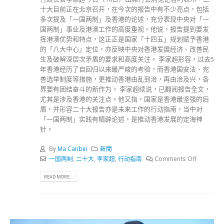
十大目前正在北京召开，在今次的报告中有不少亮点，包括
多次提及「一国两制」及香港的论述，充分表现中央对「一
国两制」事业及港澳工作的高度重视。他说，报告提到要发
挥港澳优势和特点，这正正是国家「十四五」规划赋予香港
的「八大中心」定位，亦反映中央对香港发展经济、改善民
生及破解深层次矛盾的要求和高度关注。 李家超形容，过去5
年香港经历了自回归以来最严峻的考验，而香港国安法、完
善选举制度等措施，更推动香港由乱到治，再由治及兴，各
界要有团结奋斗的新作为。 李家超续说，已翻阅报告全文，
尤其是涉及香港的关注点。他又指，国家是香港最坚强的后
盾，并形容二十大报告亦是未来工作的行动指南，当中对
「一国两制」实践有精辟论述，是推动香港发展的定海神
针。
By
Ma Canbin
新聞
一国两制
,
二十大
,
李家超
,
行动指南
Comments Off
READ MORE...