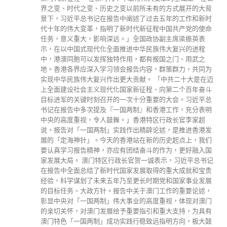
界之变、时代之变、历史之变以前所未有的方式展开的大背
景下，习近平总书记在报告中阐述了过去五年的工作和新时
代十年的伟大变革，指明了新时代新征程中国共产党的使命
任务，意义重大，影响深远。」全国政协副主席梁振英表
示，在以中国式现代化全面推进中华民族伟大复兴的进程
中，港澳同胞可以发挥独特作用，都有报国之门、用武之
地。香港各界应深入学习领会报告内容，群策群力，共同为
实现中华民族伟大复兴作出更大贡献。 「中共二十大是在迈
上全面建设社会主义现代化国家新征程、向第二个百年奋斗
目标进军的关键时刻召开的一次十分重要的大会。习近平总
书记在报告中多次提及『一国两制』和香港工作，充分表明
中央的高度重视，令人鼓舞。」香港特区行政长官李家超
说，报告对「一国两制」实践作出精辟论述，是推进香港发
展的「定海神针」。今天的香港站在新的历史起点上，我们
要认真学习报告精神，亦应有团结奋斗的作为，更好融入国
家发展大局。 澳门特区行政长官贺一诚表示，习近平总书记
在报告中全面总结了新时代国家发展取得的重大成就和宝贵
经验，科学谋划了未来五年乃至更长时期党和国家事业发展
的目标任务、大政方针。报告中关于澳门工作的重要论述，
彰显中央对「一国两制」伟大事业的高度重视，体现对澳门
的亲切关怀，对澳门发展给予重要指引和重大支持，为具有
澳门特色「一国两制」成功实践行稳致远指明方向，极大鼓