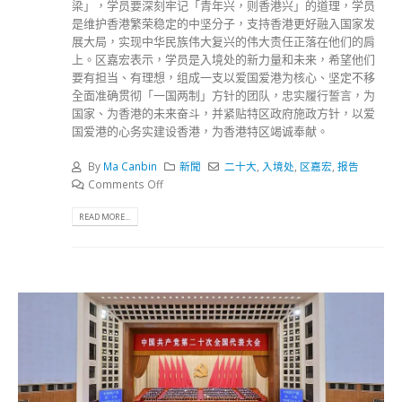
梁」，学员要深刻牢记「青年兴，则香港兴」的道理，学员
是维护香港繁荣稳定的中坚分子，支持香港更好融入国家发
展大局，实现中华民族伟大复兴的伟大责任正落在他们的肩
上。区嘉宏表示，学员是入境处的新力量和未来，希望他们
要有担当、有理想，组成一支以爱国爱港为核心、坚定不移
全面准确贯彻「一国两制」方针的团队，忠实履行誓言，为
国家、为香港的未来奋斗，并紧贴特区政府施政方针，以爱
国爱港的心务实建设香港，为香港特区竭诚奉献。
By
Ma Canbin
新聞
二十大
,
入境处
,
区嘉宏
,
报告
Comments Off
READ MORE...