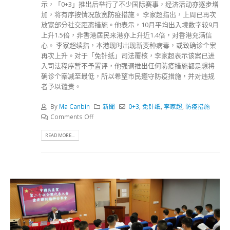
示，「0+3」推出后举行了不少国际赛事，经济活动亦逐步增
加，将有序按情况放宽防疫措施。 李家超指出，上周已再次
放宽部分社交距离措施。他表示，10月平均出入境数字较9月
上升1.5倍，非香港居民来港亦上升近1.4倍，对香港充满信
心。 李家超续指，本港现时出现新变种病毒，或致确诊个案
再次上升。对于「免针纸」司法覆核，李家超表示该案已进
入司法程序暂不予置评，他强调推出任何防疫措施都是想将
确诊个案减至最低，所以希望市民遵守防疫措施，并对违规
者予以谴责。
By
Ma Canbin
新聞
0+3
,
免针纸
,
李家超
,
防疫措施
Comments Off
READ MORE...