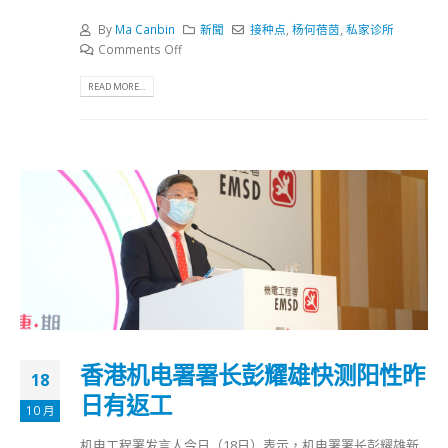
By
Ma Canbin
新聞
接种点
,
杨何蓓茵
,
私家诊所
Comments Off
READ MORE...
香港机电署署长彭耀雄快测阳性昨
18
日有返工
10 月
机电工程署发言人今日（18日）表示，机电署署长彭耀雄新