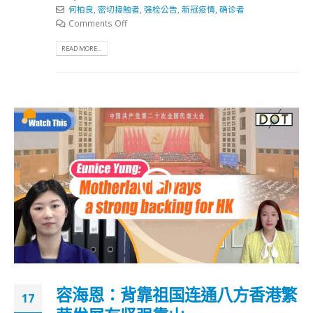
何柏良
,
密切接触者
,
强检公告
,
新冠疫情
,
确诊者
Comments Off
READ MORE...
容海恩：背靠祖国连通八方香港繁
17