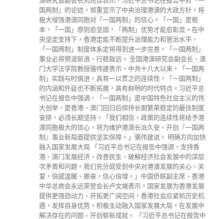
澳研究会副会长刘兆佳表示，习近平总书记在报告中对「一
国两制」的论述，郑重宣示了中央治理港澳的大政方针，将
极大增强港澳同胞对「一国两制」的信心。「一国」是根
本，「一国」原则愈坚固，「两制」优势才能愈彰显。在中
央坚定支持下，香港定能不断提升治理能力和管治水平，
「一国两制」制度体系定将得到进一步完善，「一国两制」
事业必将劈波斩浪、行稳致远。 全国港澳研究会副会长、澳
门大学法学院教授骆伟建表示，中共十八大以来，「一国两
制」实践与时俱进，具有一以贯之的连续性，「一国两制」
的内涵和外延也不断拓展，具有鲜明的时代特点。习近平总
书记在报告中强调，「一国两制」是中国特色社会主义的伟
大创举，是香港、澳门回归后保持长期繁荣稳定的最佳制度
安排，必须长期坚持。「我们相信，政策的连续性将给予港
澳同胞极大的信心，将为维护港澳长治久安、开创『一国两
制』事业新局面提供坚实保障。」骆伟建说。 明确方向加快
融入国家发展大局 「习近平总书记在报告中强调，支持香
港、澳门发展经济、改善民生、破解经济社会发展中的深层
次矛盾和问题。我们充分感受到中央对港澳发展的关心、关
爱，倍感温暖、振奋，信心倍增。」中国侨联副主席、香港
中华总商会永远荣誉会长卢文端表示，国家发展为香港发展
提供更强劲动力、开拓更广阔空间，香港社会应紧抓历史机
遇，发挥自身优势，积极主动融入国家发展大局，在发展中
解决存在的问题、开创崭新成就。 「习近平总书记在报告中