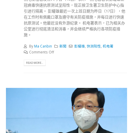
冠病毒快速抗原测试呈阳性，现正按卫生署卫生防护中心指
引进行隔离。 彭耀雄最近一次上班日期为昨日（17日），他
在工作时有佩戴口罩及遵守有关防疫措施，并每日进行快速
抗原测试。他最近没有外游纪录。 机电署表示，已为相关办
公室进行彻底清洁和消毒，并会继续严格执行各项防疫措
施。
By
Ma Canbin
新聞
彭耀雄
,
快测阳性
,
机电署
Comments Off
READ MORE...