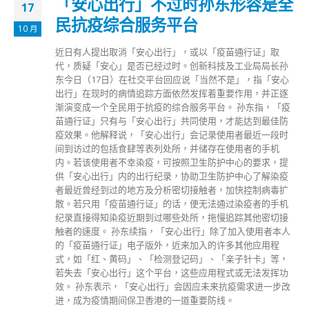
「安心出行」不过时孙东形容是全
17
民抗疫综合服务平台
10 月
近日有人提出取消「安心出行」，或以「疫苗通行证」取
代，质疑「安心」是否已经过时。创新科技及工业局局长孙
东今日（17日）在社交平台回应说「当然不是」，指「安心
出行」在现时的病情追踪方面依然发挥着重要作用，并正逐
渐演变成一个全民用于抗疫的综合服务平台。 孙东指，「疫
苗通行证」只有与「安心出行」共同使用，才能达到最佳防
疫效果。他解释说，「安心出行」会记录使用者最近一段时
间到访过的包括食肆等表列处所，并储存在使用者的手机
内。若该使用者不幸染疫，可按照卫生防护中心的要求，提
供「安心出行」内的出行纪录，协助卫生防护中心了解染疫
者最近曾经到过的地方及分析密切接触者，加快控制病毒扩
散。若只用「疫苗通行证」的话，便无法通过染疫者的手机
纪录直接得知染疫近期到过哪些处所，拖慢追踪其他密切接
触者的速度。 孙东续指，「安心出行」除了加入使用者本人
的「疫苗通行证」电子版外，近来加入的许多其他应用程
式，如「红、黄码」、「检测登记码」、「亲子针卡」等，
若失去「安心出行」这个平台，这些应用程式或无法发挥功
效。 孙东表示，「安心出行」会因应未来抗疫需求进一步改
进，成为疫情期间保卫香港的一道重要防线。