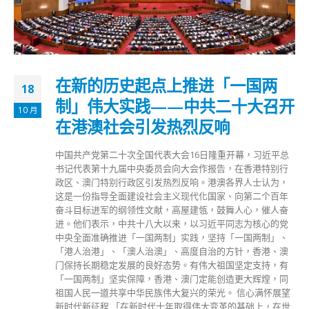
在新的历史起点上推进「一国两
18
制」伟大实践——中共二十大召开
10 月
在港澳社会引发热烈反响
中国共产党第二十次全国代表大会16日隆重开幕，习近平总
书记代表第十九届中央委员会向大会作报告，在香港特别行
政区、澳门特别行政区引发热烈反响。港澳各界人士认为，
这是一份指导全面建设社会主义现代化国家、向第二个百年
奋斗目标进军的纲领性文献，高屋建瓴，鼓舞人心，催人奋
进。他们表示，中共十八大以来，以习近平同志为核心的党
中央全面准确推进「一国两制」实践，坚持「一国两制」、
「港人治港」、「澳人治澳」、高度自治的方针，香港、澳
门保持长期稳定发展的良好态势。有伟大祖国坚定支持，有
「一国两制」坚实保障，香港、澳门定能创造更大辉煌，同
祖国人民一道共享中华民族伟大复兴的荣光。 信心满怀展望
新时代新征程 「在新时代十年取得伟大变革的基础上，在世