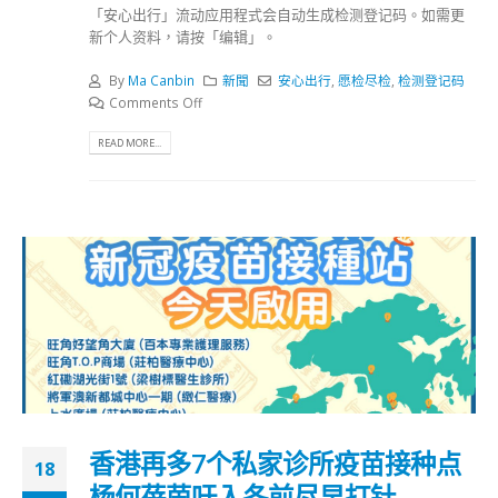
「安心出行」流动应用程式会自动生成检测登记码。如需更
新个人资料，请按「编辑」。
By
Ma Canbin
新聞
安心出行
,
愿检尽检
,
检测登记码
Comments Off
READ MORE...
香港再多7个私家诊所疫苗接种点
18
杨何蓓茵吁入冬前尽早打针