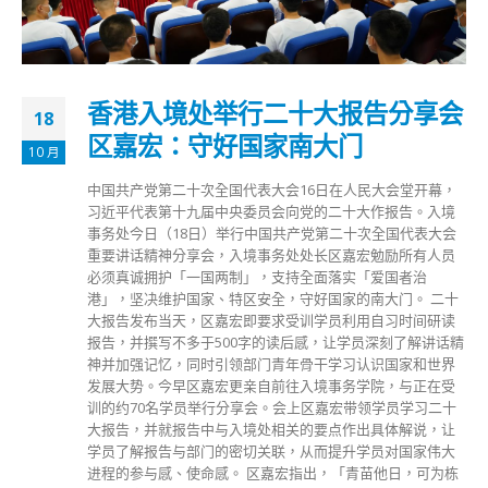
香港入境处举行二十大报告分享会
18
区嘉宏：守好国家南大门
10 月
中国共产党第二十次全国代表大会16日在人民大会堂开幕，
习近平代表第十九届中央委员会向党的二十大作报告。入境
事务处今日（18日）举行中国共产党第二十次全国代表大会
重要讲话精神分享会，入境事务处处长区嘉宏勉励所有人员
必须真诚拥护「一国两制」，支持全面落实「爱国者治
港」，坚决维护国家、特区安全，守好国家的南大门。 二十
大报告发布当天，区嘉宏即要求受训学员利用自习时间研读
报告，并撰写不多于500字的读后感，让学员深刻了解讲话精
神并加强记忆，同时引领部门青年骨干学习认识国家和世界
发展大势。今早区嘉宏更亲自前往入境事务学院，与正在受
训的约70名学员举行分享会。会上区嘉宏带领学员学习二十
大报告，并就报告中与入境处相关的要点作出具体解说，让
学员了解报告与部门的密切关联，从而提升学员对国家伟大
进程的参与感、使命感。 区嘉宏指出，「青苗他日，可为栋