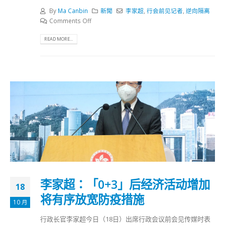
By
Ma Canbin
新聞
李家超
,
行会前见记者
,
逆向隔离
Comments Off
READ MORE...
李家超：「0+3」后经济活动增加
18
将有序放宽防疫措施
10 月
行政长官李家超今日（18日）出席行政会议前会见传媒时表