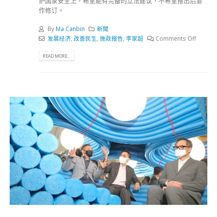
护国家安全上，希望能有完备的立法建议，不希望推出后要
作修订。
By
Ma Canbin
新聞
发展经济
,
改善民生
,
施政报告
,
李家超
Comments Off
READ MORE...