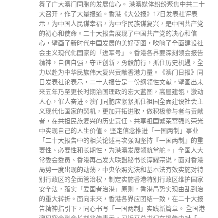
舞了广大澳门同胞的发展信心。 港澳媒体纷纷聚焦中共二十
大召开，作了大量报道。香港《大公报》17日发表社评表
示，为中国人民谋幸福，为中华民族谋复兴，是中国共产党
的初心和使命。二十大报告展现了中国共产党的决心和信
心，擘画了新时代中国发展的美好蓝图，吹响了全面建设社
会主义现代化国家的「进军号」。香港各界要深刻领会报告
精神，自信自强，守正创新，勇毅前行，抓住历史机遇，全
力以赴为中华民族伟大复兴贡献香港力量。《澳门日报》同
日发表社论表示，二十大报告是一份纲领性文献，擘画出未
来五年乃至更长时期治国理政的宏大蓝图，高屋建瓴，激动
人心，催人奋进。澳门同胞应紧紧抓住祖国全面建设社会主
义现代化国家的契机，更加开拓进取，做积极参与者与贡献
者，在共担民族复兴的历史责任、共享祖国繁荣富强的荣光
中实现自己的人生价值。 坚定信念推进「一国两制」事业
「二十大报告中的相关论述再次强调坚持『一国两制』的重
要性、必要性和长期性，为港澳发展领航掌舵。」全国人大
常委会委员、香港再出发大联盟秘书长谭耀宗说，面对香港
局势一度出现的动荡，中央依照宪法和基本法有效实施对特
别行政区的全面管治权，制定实施香港特别行政区维护国家
安全法，落实「爱国者治港」原则，香港局势实现由乱到治
的重大转折。面向未来，香港各界应团结一致，在二十大报
告精神指引下，同心书写「一国两制」实践新篇章。 全国港