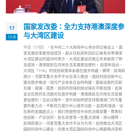
国家发改委：全力支持港澳深度参
17
与大湾区建设
10 月
今日（17日），在中共二十大新闻中心举办的记者会上，国
家发展改革委党组成员、副主任赵辰昕回应记者有关粤港澳
大湾区建设的提问时表示，大湾区建设实施五年来取得了明
显成效，港澳居民在内地生活发展更加便利。 赵辰昕指出，
大湾区「1+N」的规划政策体系都在逐步构建。横琴、前海和
南沙、河套等重大合作平台在深入推进，国际科技创新中心
建设稳步推进，现代产业体系在加快构建，基础设施的互联
互通、提速、提质，规则的衔接机制对接在不断加强，宜居
宜业优质的生活圈也在逐步构建，港澳居民在内地生活发展
更加便利。在此过程中，党中央始终把支持香港澳门作为重
要的着力点，不断优化提升中心城市功能。 赵辰昕强调，站
在新的发展起点上，我们将按照党中央的决策部署，聚焦科
技创新、产业协同、民生改善等一些重点领域，将以横琴、
前海和南沙、河套等重大合作平台为引领，加快推动大湾区
国际科创中心建设，完善大湾区国际科创中心两廊两点架构