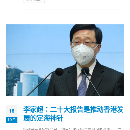
李家超：二十大报告是推动香港发
18
展的定海神针
10 月
行政长官李家超今日（18日）出席行会前见记者时表示，二