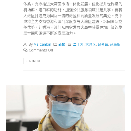
体系，有序推进大湾区市场一体化发展，优化提升世界级的
机场群、港口群的功能，加强公共服务领域共建共享，要将
大湾区打造成为国际一流的湾区和高质量发展的典范。党中
央将全力支持香港和澳门深度参与大湾区建设，巩固国际竞
争优势，让香港、澳门从国家发展大局中获得更加广阔的发
展空间和源源不断的发展动力。
By
Ma Canbin
新聞
二十大
,
大湾区
,
记者会
,
赵辰昕
Comments Off
READ MORE...