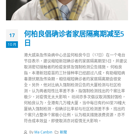
何柏良倡确诊者家居隔离期减至5
17
日
10 月
港大感染及传染病中心总监何柏良今日（17日）在一个电台
节目表示，建议缩短新冠确诊者的家居隔离期至5日，并建议
取消密切接触者的检疫安排及强制检测公告措施。 何柏良
指，本港新冠疫苗的三针接种率已经超过八成，有助缩短病
毒潜伏期及传染期，相信缩短确诊者的家居隔离期会很安
全。另外，他对比纳入强制检测公告的大厦检测与社区检
测，认为两者阳性比率差不多，指强制检测找出的个案比率
极少，对疫情无太大影响。 坊间亦多次倡议取消围封强检，
何柏良认为，全港有几万幢大厦，当中每日有约60至70幢大
厦纳入强制检测，但确诊比率却与社区检测差不多，找出的
个案只占整体个案极小比例，认为相关措施浪费资源，亦不
符合成本效益，即使取消亦对疫情无大影响。
By
Ma Canbin
新聞