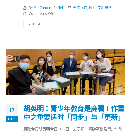
By
Ma Canbin
新聞
全民抗疫
,
孙东
,
安心出行
Comments Off
READ MORE...
胡英明：青少年教育是廉署工作重
17
中之重要适时「同步」与「更新」
10 月
廉政专员胡英明今日（17日）发表新一篇随笔谈及青少年教