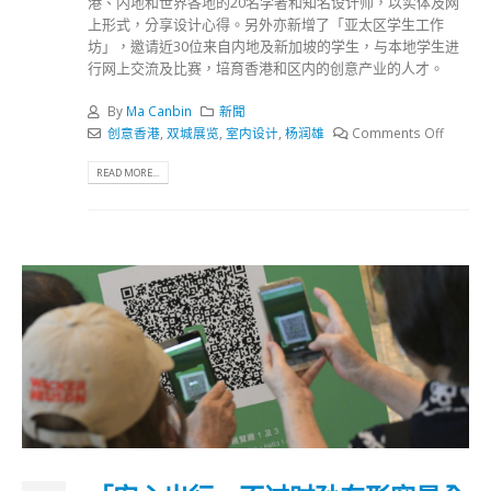
港、内地和世界各地的20名学者和知名设计师，以实体及网
上形式，分享设计心得。另外亦新增了「亚太区学生工作
坊」，邀请近30位来自内地及新加坡的学生，与本地学生进
行网上交流及比赛，培育香港和区内的创意产业的人才。
By
Ma Canbin
新聞
创意香港
,
双城展览
,
室内设计
,
杨润雄
Comments Off
READ MORE...