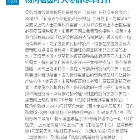
10 月
公务员事务局局长杨何蓓茵今日（18日）在社交平台表示，
新增7个「私家诊所新冠疫苗接种站」今日启用，为年龄6个
月或以上的人士提供科兴疫苗，并为12岁或以上人士提供复
必泰疫苗接种服务，市民可于网上免费预约接种。 据悉，本
港目前共有26间「私家诊所新冠疫苗接种站」投入服务。杨
何蓓茵表示，为了方便市民接种疫苗，特意在交通方便及人
流畅旺地点增设接种点，包括旺角商业区和邻近民居的上
水、荃湾等地段，期望新的疫苗接种站能满足不同人士的打
针需要，特别是便利长者和家长带子女接种疫苗。 杨何蓓茵
提醒，天气已逐渐转凉，要在入冬前获得疫苗的保护，现在
就要接种新冠疫苗，因为接种疫苗后约需两星期时间让身体
产生抗体。她强调，未接种疫苗的长者和儿童若感染新冠病
毒，诱发重症的机会较高，是较高危的一群，呼吁市民及早
接种新冠疫苗，以及按时接种适当剂量的疫苗加强保护力。
点击网上预约接种 7个新增「私家诊所新冠疫苗接种站」：
旺角弥敦道612-618号好望角大厦（百本专业护理服务） 旺角
弥敦道700号TOP商场（庄柏医疗中心） 红磡湖光街1号（梁
树标医生诊所） 将军澳宝琳运亨路1号新都城中心一期（致仁
医疗） 上水龙琛路39号上水广场（庄柏医疗中心） 荃湾杨屋
道1号荃新天地（柏峰医务中心） 东涌庆东街1号东堤湾畔
（卓健医疗） 全港26间「私家诊所新冠疫苗接种站」：