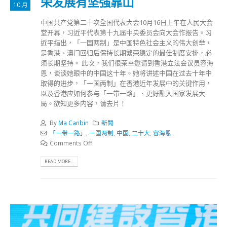
荣发展有坚强靠山
10 月
中国共产党第二十次全国代表大会10月16日上午在人民大会
堂开幕，习近平代表第十九届中央委员会向大会作报告。习
近平指出，「一国两制」是中国特色社会主义的伟大创举，
是香港、澳门回归后保持长期繁荣稳定的最佳制度安排，必
须长期坚持。 此次，我们很荣幸邀请到香港立法会议员容海
恩，谈谈她眼中的中国这十年。她将讲述中国在过去十年中
取得的进步，「一国两制」在香港近年发展中的关键作用，
以及香港应如何参与「一带一路」、更好融入国家发展大
局。欲知更多内容，请去片！
By
Ma Canbin
新聞
「一带一路」
,
一国两制
,
中国
,
二十大
,
容海恩
Comments Off
READ MORE...