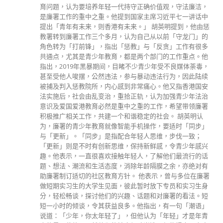
育问题，认为要培养年轻一代持守正确价值观，守法廉洁，
是廉署工作的重中之重。他提到国家主席习近平七一讲话中
提出「青年有未来，则香港有未来。」 胡英明提到，他由惩
教署转到廉署工作三个多月，认为自己从以前「守龙门」的
角色转为「打前锋」，指出「惩教」与「反贪」工作有很多
共通点，尤其是青少年教育，都是两个部门的工作重点。他
指出，2019年黑暴期间，目睹不少青少年受不良媒体荼毒，
甚至受他人唆摆，公然违法，参与暴动违法行为，因此陆续
被捕及判入惩教院所，内心感到非常痛心。他又指香港国安
法实施后，社会由乱变治，重拾正轨，认为加强青少年法治
意识及爱国爱港教育必然是重中之重的工作，希望带领廉署
积极推广相关工作，共建一个和谐稳定的社会。 胡英明认
为，廉署的青少年教育就像智能手机操作，要适时「同步」
与「更新」。「同步」是指配合年轻人思维，步伐一致；
「更新」则是不时有创新思维，保持新鲜感，令青少年感兴
趣。他表示，一直很喜欢接触年轻人，了解他们最流行的话
题、想法、潮流和生活态度，消除年龄隔膜之余，亦绝对有
助廉署制订适切的社区教育方针。 他表示，曾与多位在廉署
做短期实习生的大学生见面，彼此暂时放下专员和实习生身
分，轻松畅谈，探讨他们的兴趣、话题和对廉署的看法。短
短一小时的倾谈，令其获益良多。他指出，有一句「潮语」
说道：「少年，你太年轻了」，但他认为「年轻」才是年青