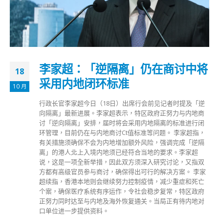
李家超：「逆隔离」仍在商讨中将
18
采用内地闭环标准
10 月
行政长官李家超今日（18日）出席行会前见记者时提及「逆
向隔离」最新进展。李家超表示，特区政府正努力与内地商
讨「逆向隔离」安排，届时将会采用内地隔离的标准进行闭
环管理，目前仍在与内地商讨Ct值标准等问题。 李家超指，
有关措施须确保不会为内地增加额外风险，强调完成「逆隔
离」的港人北上入境内地须已经符合当地的要求。李家超
说，这是一项全新举措，因此双方须深入研究讨论，又指双
方都有高级官员参与商讨，确保得出可行的解决方案。 李家
超续指，香港本地则会继续努力控制疫情，减少重症和死亡
个案，确保医疗系统有序运作，令社会稳步复常，特区政府
正努力同时达至与内地及海外恢复通关。当局正有待内地对
口单位进一步提供资料。