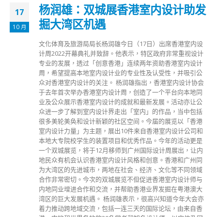
杨润雄：双城展香港室内设计助发
17
掘大湾区机遇
10 月
文化体育及旅游局局长杨润雄今日（17日）出席香港室内设
计周2022开幕典礼并致辞。他表示，特区政府非常重视设计
专业的发展，透过「创意香港」连续两年资助香港室内设计
周，希望提高本地室内设计业的专业性及认受性，并吸引公
众对香港室内设计的关注。 杨润雄指出，香港室内设计协会
于去年首次举办香港室内设计周，创造了一个平台向本地同
业及公众展示香港室内设计的成就和最新发展。活动亦让公
众进一步了解到室内设计界走出「室内」的作品，当中包括
很多美轮美奂和设计新颖的社区空间。今届的展览以「香港
室内设计力量」为主题，展出10件来自香港室内设计公司和
本地大专院校学生的装置项目和优秀作品。今年的活动更是
一个双城展览，将于12月移师到广州国际设计周展出，让内
地民众有机会认识香港室内设计风格和创意。香港和广州同
为大湾区的先进城市，两地在社会、经济、文化等不同领域
合作非常密切。今次的双城展览不但促进香港室内设计师与
内地同业增进合作和交流，并帮助香港业界发掘在粤港澳大
湾区的巨大发展机遇。 杨润雄表示，很高兴知道今年大会亦
着力推动跨地域交流，包括一连三天的国际论坛，由来自香