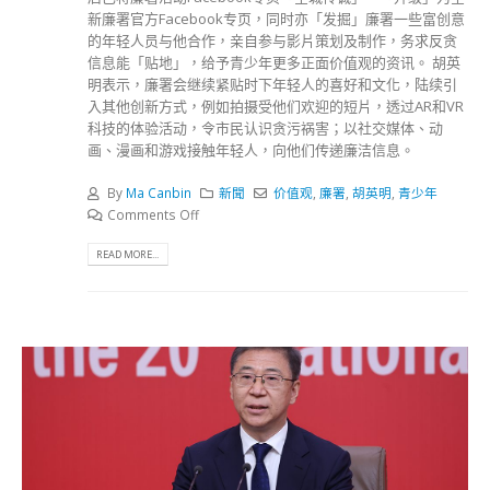
新廉署官方Facebook专页，同时亦「发掘」廉署一些富创意
的年轻人员与他合作，亲自参与影片策划及制作，务求反贪
信息能「贴地」，给予青少年更多正面价值观的资讯。 胡英
明表示，廉署会继续紧贴时下年轻人的喜好和文化，陆续引
入其他创新方式，例如拍摄受他们欢迎的短片，透过AR和VR
科技的体验活动，令市民认识贪污祸害；以社交媒体、动
画、漫画和游戏接触年轻人，向他们传递廉洁信息。
By
Ma Canbin
新聞
价值观
,
廉署
,
胡英明
,
青少年
Comments Off
READ MORE...