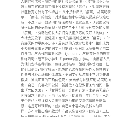
人的最强优势。虽然他们的社会经验尚浅，但能提出不少廉
署人员在宣传教育工作上没有发现的「盲点」，对廉署更新
社区教育方针有不少裨益。 从小接种反贪「疫苗」 胡英明表
示，「廉洁」的概念，对幼稚园和小学学生来说或许较难理
解，不过，从小教育他们守法循规、诚实正直、认识国家与
身份认同的正确价值观，则有如自小为他们接种有效的反贪
「疫苗」，有助他们长大后拥有抗拒贪污的良好「抗体」，
令社会更公平、更健康。 他认为要接种这反贪「疫苗」，单
靠廉署的力量绝不足够，最有效的方式是培养小学生们成为
小领袖去感染身边的同学。他提到，近日出席廉署与全港二
百多间小学合作的廉政公署「i Junior」小学德育计划的周末
训练活动，近百位小学生「i Junior领袖」参与，由廉署人员
为他们安排各种训练，包括游戏指导、领袖训练等项目，让
他们回到自己的学校后，能协助老师在校内筹办和带领同学
们参与各种活动和团体游戏，令同学们从游戏中学习到守法
循规、诚实正直的正确价值观。 亲自参与加强互动 胡英明指
出，自己一向喜欢新尝试、新挑战，在惩教署工作期间，推
出「思囚之路」、「智慧监狱」等创新计划。来到廉署后亦
同样追求「创新」。由「反贪污、捉葛柏」年代至今，已近
半个世纪，或许有人会觉得廉署沿用的反贪信息缺乏新鲜
感，这是可以理解的，就如自己自小喜欢的机械人动画一
样，亦不时推出崭新款式和产品以迎合观众。他指出，上任
后已将廉署活动Facebook专页「全城传诚」，「升级」为全