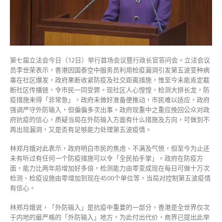
不
放
过
违
豁
免
第七届立法会今日（12日）举行首场会议暨行政长官答问会。立法会议
规
员李世荣表示，香港因国泰空中服务员利用检疫漏洞引发第五波变种病
例
毒在社区爆发，政府果断收紧防疫及社交距离措施，惟至今未能肯定截
之
断社区传播链，令市民一同受罪。现社区人心惶惶，检测大排长龙，防
人〉
疫措施来得「非常急」，政府未做好准备便推动，市民难以适应，政府
中
强调严守外防输入，但偏偏多次出事。政府现重中之重应挽回公众对政
府抗疫的信心，质疑当局在外防输入方面有什么措施及方向，可做到不
再出现漏洞，又是否有足够能力处理第五波疫情。
林郑月娥对此表示，政府明白市民的焦虑、不满及气愤，但至今为止还
未有听过有任何一个防疫措施可以令「全民拍手掌」。政府在防疫方
面，能力比两年前增加好多倍，检测能力由零变成现在每日可做十万次
检测、检疫设施由零增加到现在4500个单位等，当局对控制第五波疫情
有信心。
林郑月娥说，「外防输入」是抗疫中重要的一部分，香港是全世界仅次
于内地的最严格的「外防输入」地方，为此付出代价，商界已提出此举