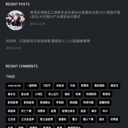
RECENT POSTS
香港全港各区工商联永远名誉会长吴锡有出席2023首届中国
(深圳)乡村振兴产业博览会开幕式
2023-12-18
向均羚：打破美西方政治破壞 積極投入1210區議會選舉
2023-12-02
RECENT COMMENTS
TAGS
OMICRON
一国两制
习近平
何柏良
内地
医管局
围封强检
国安法
基本法
复必泰
大湾区
安心出行
强检
快测
快测阳性
教育局
新冠疫情
新冠疫苗
新冠肺炎
李家超
杨润雄
林郑月娥
核酸检测
梁振英
死亡个案
消费券
疫情
疫情记者会
疫苗
确诊
科兴
立法会
立法会选举
第五波疫情
聂德权
警方
输入个案
通关
邓炳强