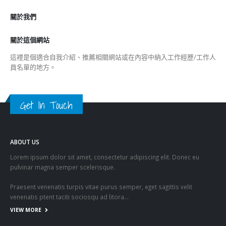
關於我們
關於這個網站
這裡是個適合自我介紹、推薦相關網站或在內容中納入工作經歷/工作人
員名單的地方。
Get In Touch
ABOUT US
Lorem ipsum dolor sit amet, consectetur adipiscing elit. Donec eu
pulvinar magna semper scelerisque.
Praesent venenatis turpis vitae purus semper, eget sagittis velit
venenatis ptent taciti sociosqu ad litora…
VIEW MORE