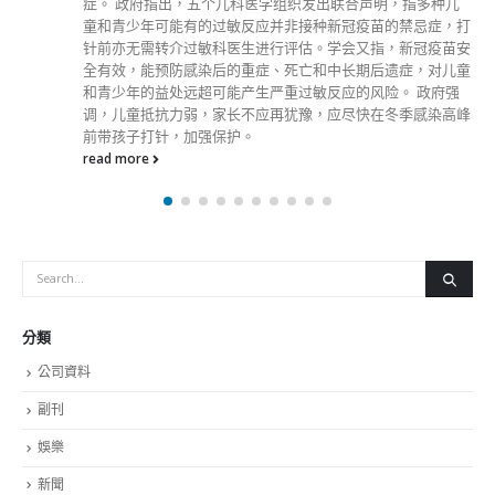
症。 政府指出，五个儿科医学组织发出联合声明，指多种儿
童和青少年可能有的过敏反应并非接种新冠疫苗的禁忌症，打
针前亦无需转介过敏科医生进行评估。学会又指，新冠疫苗安
全有效，能预防感染后的重症、死亡和中长期后遗症，对儿童
和青少年的益处远超可能产生严重过敏反应的风险。 政府强
调，儿童抵抗力弱，家长不应再犹豫，应尽快在冬季感染高峰
前带孩子打针，加强保护。
read more
分類
公司資料
副刊
娛樂
新聞