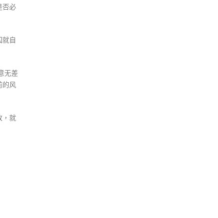
是否必
囚就自
意无差
前的风
改，就