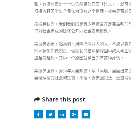
张。有没有青少年学生仍然相信只要「达义」，就可
须接收释囚学生？我认为没有这个道理。社会是否必
梁振英认为，我们看到的是青少年被告在定罪后判刑
己对社会造成的破坏公开向社会表示悔改。
梁振英表示，唱高调、用嘴巴做好人的人，不如以身
别地请他们做职员，做家长的指明请释囚中的大学生
波越演越烈，其中一个原因就是因为有这种虚伪。
梁振英强调，青少年人要知道，从「高墙」里面出来
要继续接受社会的惩罚。不信，去英国犯法，坐监试
Share this post