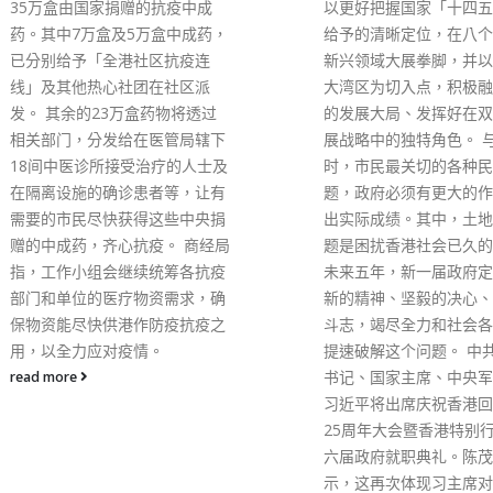
以更好把握国家「十四五规划」
给予的清晰定位，在八个传统和
新兴领域大展拳脚，并以粤港澳
大湾区为切入点，积极融入国家
的发展大局、发挥好在双循环发
展战略中的独特角色。 与此同
时，市民最关切的各种民生问
题，政府必须有更大的作为，交
出实际成绩。其中，土地房屋问
题是困扰香港社会已久的痛点。
未来五年，新一届政府定必以革
新的精神、坚毅的决心、无比的
斗志，竭尽全力和社会各界一起
提速破解这个问题。 中共中央总
书记、国家主席、中央军委主席
习近平将出席庆祝香港回归祖国
25周年大会暨香港特别行政区第
六届政府就职典礼。陈茂波表
示，这再次体现习主席对香港发