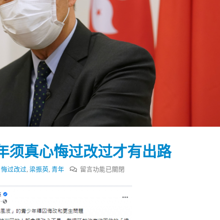
年须真心悔过改过才有出路
在
,
悔过改过
,
梁振英
,
青年
留言功能已關閉
〈梁
振
踴躍投票 文: 朱家健
香港全港各区工商联永
会长吴锡有出席2023首
30
英：
(深圳)乡村振兴产业博
「高