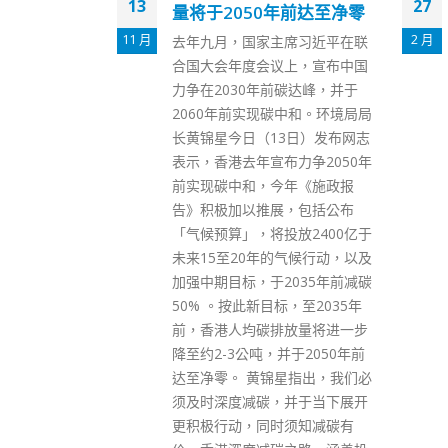
27
26
年前达至净零
人的采样队，随时来港支
援
2 月
6 月
席习近平在联
商务及经济发展局发言人今日
上，宣布中国
（27日）表示，由局长邱腾华负
碳达峰，并于
责统筹的医疗物资保障工作小
中和。环境局局
组，在过去一星期已迅速将内地
3日）发布网志
供应的医疗物资分发，供前线人
力争2050年
员，以及接受治疗和有需要人士
年《施政报
使用。 发言人表示，在中央政府
，包括公布
全力支持下，工作小组与内地专
放2400亿于
班紧密对接，取得很大成果。就
气候行动，以及
特区政府提出的各种医疗物资的
035年前减碳
需求，包括快速抗原测试包、口
，至2035年
罩、中成药、保护装备、医疗用
放量将进一步
品已陆续分批运抵本港。 截至今
并于2050年前
日，工作小组已接收约1400万个
星指出，我们必
快速抗原测试包，除部分预留作
并于当下展开
「全民强制检测」之用，其中约
须知减碳有
700万个测试包已透过相关部