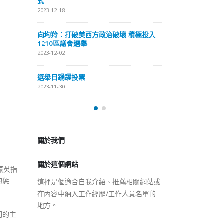
式
抹黑候選人涉選舉舞弊 文: 朱家健
2023-12-18
2023-11-30
極投入
向均羚：打破
香港公院探访明起无须预约一
1210區議會
图睇清最新安排
2023-12-02
2023-01-31
選舉日踴躍投
2023-11-30
關於我們
關於這個網站
這裡是個適合自我介紹、推薦相關網站或
在內容中納入工作經歷/工作人員名單的
振英指
地方。
的惩
们的主