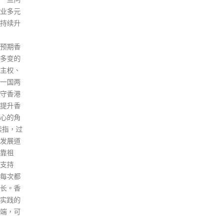
莞和江门各报告1例，均来自中
半才
国香港。 新增境外输入无症状感
的专
染者11例，广州报告6例，分别
宴会
来自中国香港、俄罗斯、越南、
指出
苏丹、科威特和墨西哥；深圳和
员出
佛山各报告2例，江门报告1例，
英伟
均来自中国香港。新增出院10
志、
例，目前在院347例。 北京市卫
宇、
健委表示，2月19日0时至24
浩濂
时，无新增本土确诊病例、疑似
强、
病例和无症状感染者；新增6例
莉、
境外输入确诊病例，无新增疑似
健民
病例和无症状感染者。治愈出院
境事
3例。 确诊病例1：俄罗斯籍，2
和区
月17日从俄罗斯到达北京首都机
均在
场，海关经健康筛查并进行核酸
娥表
检测后，经闭环管理送至集中隔
是否
离酒店，2月18日报告核酸检测
过「
结果为阳性，转至定点医院，综
出入