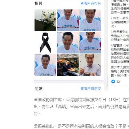
式
抹黑候
2023-12-18
2023-11-
向均羚：打破美西方政治破壞 積極投入
1210區議會選舉
2023-12-02
選舉日踴躍投票
2023-11-30
全国政协副主席、香港前特首梁振英今日（18日）
出，青年从「高墙」里面出来之后，面对的仍然是有
罚。
梁振英指出，是不是所有被判囚的人都会悔改？不是