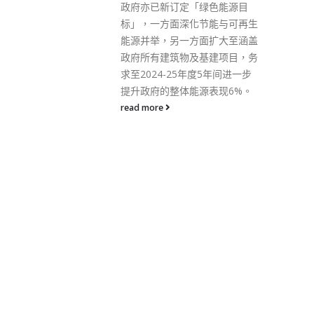
35万盒由国家捐赠的抗疫中成
绿色能源目
药。其中7万盒及5万盒中成药，
节能与可再生
已分别给予「全港社区抗疫连
面扩大至涵盖
线」及其他热心社团在社区派
基建项目，务
发。 其余的23万盒药物将透过
度5年间进一步
相关部门，分发给在医管局辖下
源表现6%。
18间中医诊所接受治疗的人士及
在隔离设施的确诊患者等，让有
需要的市民尽快获得这些中央捐
赠的中成药，齐心抗疫。 商经局
指，工作小组会继续统筹各抗疫
部门和单位的医疗物资需求，确
保物资能尽快供港作防疫抗疫之
用，以全力应对疫情。
read more