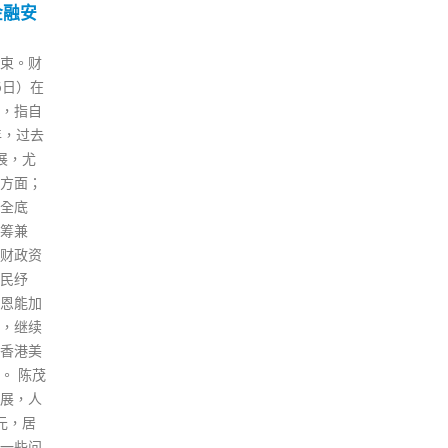
20
06
00万
入境后发现染疫
者
2 月
1 月
特首梁
根据内地各省市卫健委周日（20
本港
交网站宣
日）公布，内地前一天新增至少
或现
暴露，
39宗由香港入境的输入确诊病
传播
0万港元
例，以及7宗香港输入无症状感
（6
予任何
染者。 广东省卫健委表示，2月
政事
 前年8
19日0-24时，全省新增本土确诊
步确
沙嘴警署
病例8例，均为深圳报告，通过
送入
港搞事
纳入管控的密接排查或重点人群
指，
肆炒作
核酸检测发现。 全省新增境外输
少宾
。有媒
入确诊病例32例（其中2例为无
府官
月30
症状感染者转确诊），广州报告
位出
前往台
11例，3例来自韩国，3例来自印
中心
盈与亲
度尼西亚，其余5例分别来自日
触者
迹象。
本、新加坡、缅甸、几内亚和所
经政
查未完
罗门群岛；珠海报告3例，2例来
名初
与暴
自中国香港，1例来自巴西；深
林郑
B
圳报告13例，佛山报告3例，东
得知