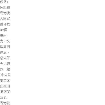
合流行病史、临床表现、实验室
行」
检测和影像学检查等结果，2月
有使
19日诊断为确诊病例，临床分型
「公
为轻型。 确诊病例2：中国香港
于区
籍，2月18日从中国香港到达北
杂一
京首都机场，海关经健康筛查并
调查
进行核酸检测后，经闭环管理送
read
至集中隔离酒店，当日报告核酸
检测结果为阳性，转至定点医
院，综合流行病史、临床表现、
实验室检测和影像学检查等结
果，2月19日诊断为确诊病例，
临床分型为轻型。 确诊病例3：
中国香港籍，2月18日从中国香
港到达北京首都机场，海关经健
康筛查并进行核酸检测后，经闭
环管理送至集中隔离酒店，当日
报告核酸检测结果为阳性，转至
定点医院，综合流行病史、临床