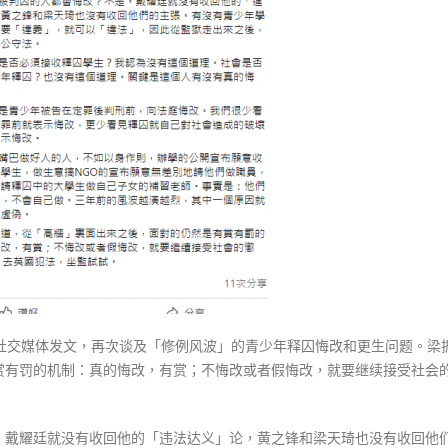
式
選人涉選舉舞弊 文: 朱家健
墙」
2023-12-18
30
青
年
向均羚：打破美西方政治破壞 積
香港公院探访明起无须预约一
1210區議會選舉
须
图睇清最新安排
2023-12-02
真
2023-01-31
心
選舉日踴躍投票
悔
2023-11-30
过
改
过
才
有
出
路〉
在社交媒体发文，再次谈及「修例风波」的青少年释囚悔改和更生问题。梁
中
赏有罚的机制：真的悔改，有赏；不悔改或者假悔改，就要继续接受社会
。戴耀廷就没有收回他的「违法达义」论，黄之锋和梁天琦也没有收回他