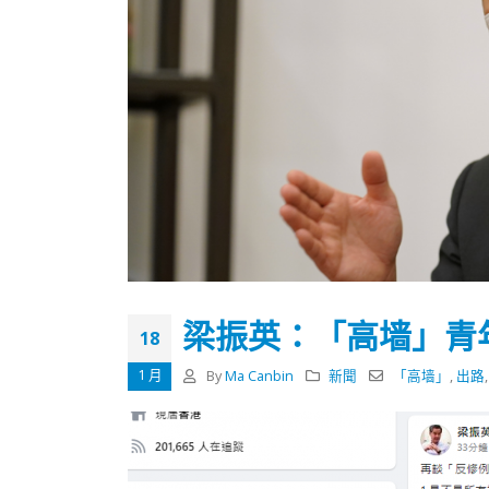
梁振英：「高墙」青
18
1 月
By
Ma Canbin
新聞
「高墙」
,
出路
香港全港各区工商联永远名誉
選舉日
会长吴锡有出席2023首届中国
2023-11-
(深圳)乡村振兴产业博览会开幕