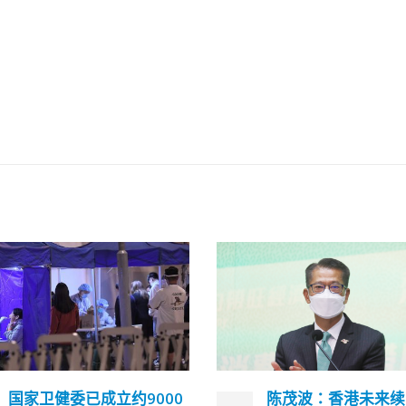
陈茂波：香港未来续面对
梁振英：「803基金