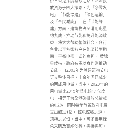
之路，涵盖投
门，向指定高风险及特定群组派
，为「净零发
发，例如安老院及残疾人士院舍
「绿色运输」
员工及院友、医护人员、清洁工
在「节能绿
人、跨境货车司机等。另外，民
占全港用电量
政事务总署已透过「全港社区抗
和提升能源效
疫连线」，将180万个快速抗原
体社会、各行
测试包派发予各区市民。 另外，
在能源转型期
工作小组至今已接收约1100万个
的负担。 黄锦
N95及KN95口罩。该批口罩主
以身作则推动
要预留作「全民强制检测」时供
为其建筑物节电
市民使用，以加强保护。小组亦
余年间已减少
已将其中约50万个口罩分发予卫
，2020年的
生署及纪律部队前线人员使用。
电逾1.1亿度
工作小组亦已接收由内地供应约
碳排放总量减
20万部夹指式脉搏血氧仪，并已
年节省政府电费
全数分发予卫生署及医管局供病
悭电悭钱之道，
人使用。 此外，连同下星期一抵
，可多善用绿
港的批次，工作小组至今共接收
，再接再厉，