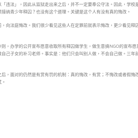
以「违法」，因此从监狱走出来之后，并不一定要奉公守法。因此，学校
须接纳青少年释囚？也没有这个道理。关键是这个人有没有真的悔改。
前，向法庭悔改。我们很少看见这些人在定罪前就表示悔改，更少看见释
作则，办学的公开宣布愿意收取所有释囚做学生，做生意搞NGO的宣布愿
做自己子女的补习老师。事实是：他们只会叫别人做，不会自己做。三年
之后，面对的仍然是有赏有罚的机制：真的悔改，有赏；不悔改或者假悔
试。