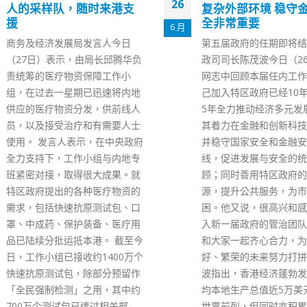
26
复杂外部环境 稳守金融安
「爆眼女」悬红加至1
全非常重要
5 月
全国政协副主席、前香港
第五届政府的任期即将结束。财
振英昨晚（25日）在社
政司司长陈茂波今日（26日）在
布，「爆眼女」近日行踪
网志中回顾本届任内工作，指自
「803基金」将原来的4
己加入特区政府已经10年，过去
悬红加码至100万港元，
5年全力推动经济多元发展，尤
提供案件最新消息人士。
其着力在金融和创新科技方面；
月11日，一名女子在尖
并稳守国家安全和金融安全底
外右眼受伤流血，事后本
线，促进发展与安全的统筹兼
分子同境外势力勾连，大
顾；同时善用特区政府的财政资
相关事件，引发社会不安
源，提升公共服务，为市民纾
体报道，「爆眼女」去年9
困。他又说，很高兴和感恩能加
日乘坐华航客机离开香港
入新一届政府的管治团队，继续
湾，双眼炯炯有神，笑盈
和大家一起齐心合力，为香港美
朋合影，不似有「爆眼」
好、繁荣的未来努力打拼。 陈茂
消息指警方对她的刑事调
波指出，香港经济蓬勃发展，人
结，包括她在现场曾否参
均本地生产总值近5万美元，居
动。 资料来源：梁振英F
世界前列，但同时亦积累一些问