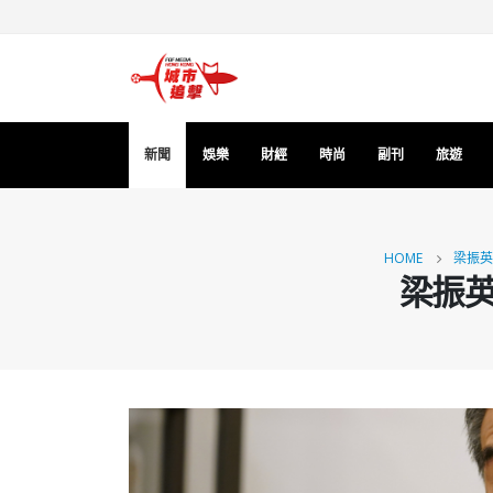
新聞
娛樂
財經
時尚
副刊
旅遊
HOME
梁振英
梁振