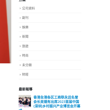
公司資料
副刊
娛樂
新聞
旅遊
時尚
未分類
財經
最新報導
远名誉
選舉日踴躍投票 文: 朱家健
香
届中国
会长
2023-11-30
览会开幕
(深