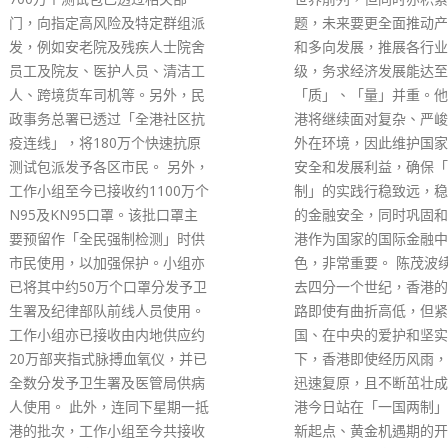
read more
题，未来要更全面推动产业多元
和多向发展，推展各行业持续升
级，务求经济发展能达至
「质」、「量」并重。他预期香
港将继续面对复杂、严峻多变的
外在环境，因此维护国家主权、
安全和发展利益，确保「一国两
制」的实践行稳致远，稳守香港
的金融安全，同时巩固和提升香
港作为国家的国际金融中心的角
色，非常重要。 陈茂波续指，过
去四分一个世纪，香港的发展道
路即使有曲折高低，但紧靠祖
国、在中央的爱护和坚实支持
下，香港即使经历风雨，每次都
迅速复原，且不断茁壮成长。香
港今日站在「一国两制」实践的
新起点、黄金机遇期的开端，可