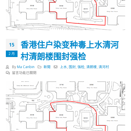
香港住户染变种毒上水清河
15
村清朗楼围封强检
2 月
By
Ma Canbin
新聞
上水
,
围封
,
强检
,
清朗楼
,
清河村
在
留言功能已關閉
〈香
港
住
户
染
变
种
毒
上
水