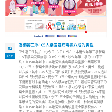
香港第三季105人染爱滋病毒逾八成为男性
02
卫生署卫生防护中心今日（2日）公布，本港今年第三季新增
12 月
105宗感染爱滋病毒（HIV）个案，较今年第二季的131宗下
跌。自1984年以来，本港爱滋病病毒感染呈报个案累积至
11,122宗。 新增个案涉及85名男性及20名女性，男性占比超
过八成。其中，49人透过同性或双性性接触受感染、25人透过
异性性接触受感染，而余下31宗个案的传播途径因呈报时资料
不足而暂时未能确定。72名感染者已到卫生署或医管局辖下的
爱滋病专科服务接受治理。 此外，季内亦录得17宗爱滋病新
增个案呈报，其中10宗透过同性或双性性接触受感染，6宗透
过异性性接触受感染，余下1宗个案的传播途径未能确定。该
季最常见的爱滋病并发症是肺囊虫肺炎，即一种肺部真菌感
染。自1985年以来，本港爱滋病确诊呈报个案累积有2297
宗。 发言人表示，爱滋病是由爱滋病病毒引致。然而，终生