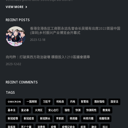
VIEW MORE
RECENT POSTS
香港全港各区工商联永远名誉会长吴锡有出席2023首届中国
(深圳)乡村振兴产业博览会开幕式
2023-12-18
向均羚：打破美西方政治破壞 積極投入1210區議會選舉
2023-12-02
RECENT COMMENTS
TAGS
OMICRON
一国两制
习近平
何柏良
内地
医管局
围封强检
国安法
基本法
复必泰
大湾区
安心出行
强检
快测
快测阳性
教育局
新冠疫情
新冠疫苗
新冠肺炎
李家超
杨润雄
林郑月娥
核酸检测
梁振英
死亡个案
消费券
疫情
疫情记者会
疫苗
确诊
科兴