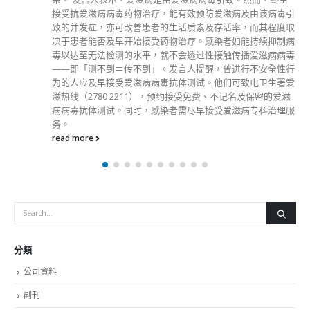
接受抗爱滋病病毒药物治疗，能有效预防爱滋病及由该病毒引
致的并发症，亦可改善患者的生活质素及存活率，而其程度取
决于患者能否及早开始接受药物治疗。感染者如能持续抑制病
毒以达至无法检测的水平，就不会透过性接触传播爱滋病病毒
——即「测不到＝传不到」。发言人提醒，曾进行不安全性行
为的人应及早接受爱滋病病毒抗体测试。他们可致电卫生署爱
滋热线（2780 2211），预约接受免费、不记名及保密的爱滋
病病毒抗体测试。同时，感染者需尽早接受爱滋病专科治理服
务。
read more
分類
公司資料
副刊