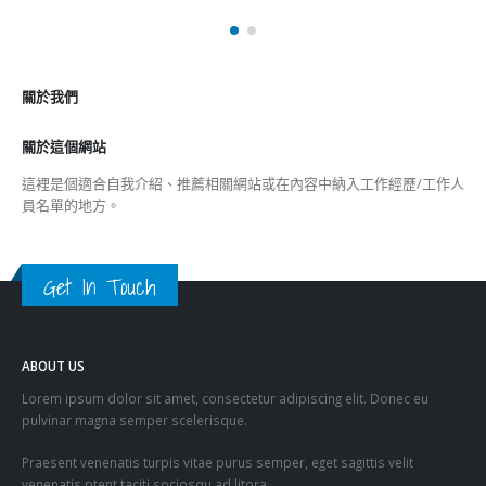
關於我們
關於這個網站
這裡是個適合自我介紹、推薦相關網站或在內容中納入工作經歷/工作人
員名單的地方。
Get In Touch
ABOUT US
Lorem ipsum dolor sit amet, consectetur adipiscing elit. Donec eu
pulvinar magna semper scelerisque.
Praesent venenatis turpis vitae purus semper, eget sagittis velit
venenatis ptent taciti sociosqu ad litora…