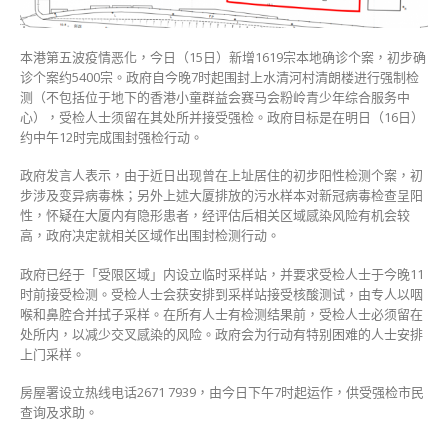
清
河
本港第五波疫情恶化，今日（15日）新增1619宗本地确诊个案，初步确
村
诊个案约5400宗。政府自今晚7时起围封上水清河村清朗楼进行强制检
清
测（不包括位于地下的香港小童群益会赛马会粉岭青少年综合服务中
朗
心），受检人士须留在其处所并接受强检。政府目标是在明日（16日）
楼
约中午12时完成围封强检行动。
围
封
政府发言人表示，由于近日出现曾在上址居住的初步阳性检测个案，初
强
步涉及变异病毒株；另外上述大厦排放的污水样本对新冠病毒检查呈阳
检〉
性，怀疑在大厦内有隐形患者，经评估后相关区域感染风险有机会较
中
高，政府决定就相关区域作出围封检测行动。
政府已经于「受限区域」内设立临时采样站，并要求受检人士于今晚11
时前接受检测。受检人士会获安排到采样站接受核酸测试，由专人以咽
喉和鼻腔合并拭子采样。在所有人士有检测结果前，受检人士必须留在
处所内，以减少交叉感染的风险。政府会为行动有特别困难的人士安排
上门采样。
房屋署设立热线电话2671 7939，由今日下午7时起运作，供受强检市民
查询及求助。