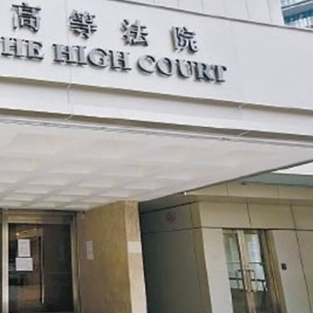
香港全港各区工商联永远名誉
選舉日踴躍投票 文: 朱家健
会长吴锡有出席2023首届中国
2023-11-30
(深圳)乡村振兴产业博览会开幕