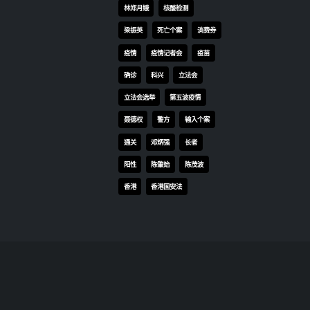
林郑月娥
核酸检测
梁振英
死亡个案
消费券
疫情
疫情记者会
疫苗
确诊
科兴
立法会
立法会选举
第五波疫情
聂德权
警方
输入个案
通关
邓炳强
长者
阳性
陈肇始
陈茂波
香港
香港国安法