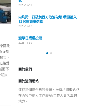
式
抹黑候選人涉選
2023-12-18
2023-11-30
向均羚：打破美西方政治破壞 積極投入
预约一
香
1210區議會選舉
图
2023-12-02
2023
選舉日踴躍投票
2023-11-30
多束藤条
女友对
伤报告，
拒接受
威而不
關於我們
分期执
關於這個網站
這裡是個適合自我介紹、推薦相關網站或
在內容中納入工作經歷/工作人員名單的
地方。