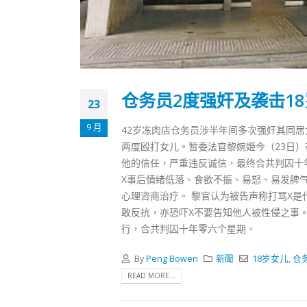
式
2023-12-
向均羚
1210
2023-12-
仓务员2度强奸及袭击18
23
選舉日
2023-11-
9 月
42岁冻肉店仓务员涉半年间多次强奸其同
两度殴打女儿。暂委法官黎婉姫今（23日
他的信任，严重违反诚信，最终合共判囚十年
X事后情绪低落、食欲不振、易怒、易发脾
心理咨商治疗。 黎官认为被告声称打骂X是
敢反抗，亦恐吓X不要告知他人被性侵之事
行，合共判囚十年零六个星期。
By
Peng Bowen
新聞
18岁女儿
,
仓
READ MORE...