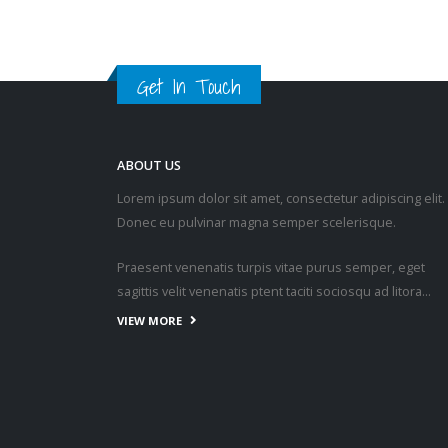
Get In Touch
ABOUT US
Lorem ipsum dolor sit amet, consectetur adipiscing elit.
Donec eu pulvinar magna semper scelerisque.
Praesent venenatis turpis vitae purus semper, eget
sagittis velit venenatis ptent taciti sociosqu ad litora…
VIEW MORE