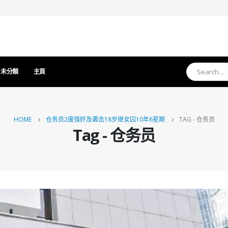
未分類
主頁
HOME
仓务员2度强奸及袭击18岁继女囚10年6星期
TAG -
仓务员
Tag - 仓务员