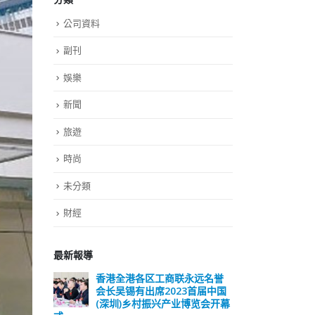
公司資料
副刊
娛樂
新聞
旅遊
時尚
未分類
財經
最新報導
香港全港各区工商联永远名誉
選舉日踴躍投票
会长吴锡有出席2023首届中国
2023-11-30
(深圳)乡村振兴产业博览会开幕