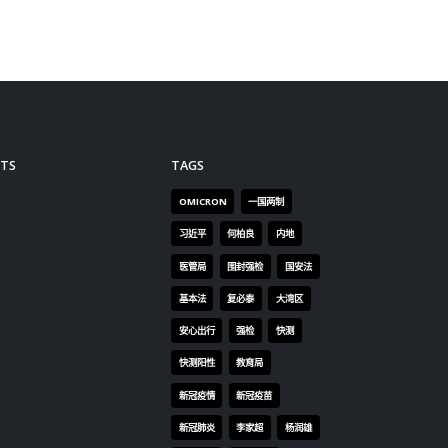
TS
TAGS
OMICRON
一国两制
习近平
何柏良
内地
医管局
围封强检
国安法
基本法
复必泰
大湾区
安心出行
强检
快测
快测阳性
教育局
新冠疫情
新冠疫苗
新冠肺炎
李家超
杨润雄