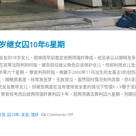
抹黑候選人涉選舉舞弊 文: 朱家健
18
2023-11-30
：打破美西方政治破壞 積極投入
香港公院探访明起无须
區議會選舉
图睇清最新安排
02
2023-01-31
岁继女囚10年6星期
踴躍投票
30
居女友的18岁女儿，陪审团早前裁定他两项强奸罪成，他另承认以掷椅及
）在高等法院判刑时指，被告担任继父角色应该保护女儿，但却利用女儿及
零六个星期。 黎官判刑时指，根据于2000年11月出生的女事主X的创
气、睡眠质素差、经常发恶梦、无故哭泣，虽然现时情况有所改善，但X坚
代女友教导女儿，但被告两度在没有使用安全套的情况下性侵X，X慑于淫
。黎官经考虑后就两项强奸罪判囚十年，就两项袭击罪判囚六星期，刑期
务员
,
囚10年
,
女友
,
强奸
Comments Off